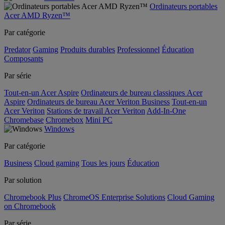
Ordinateurs portables
Acer AMD Ryzen™
Par catégorie
Predator
Gaming
Produits durables
Professionnel
Éducation
Composants
Par série
Tout-en-un Acer Aspire
Ordinateurs de bureau classiques Acer
Aspire
Ordinateurs de bureau Acer Veriton Business
Tout-en-un
Acer Veriton
Stations de travail Acer Veriton
Add-In-One
Chromebase
Chromebox
Mini PC
Windows
Par catégorie
Business
Cloud gaming
Tous les jours
Éducation
Par solution
Chromebook Plus
ChromeOS Enterprise Solutions
Cloud Gaming
on Chromebook
Par série