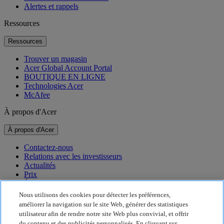
Alertes et rappels
Ressources
Ressources
Trouver un magasin
Acer Global Account Portal
BOUTIQUE EN LIGNE
Technologies Acer
McAfee
À propos d'Acer
À propos d'Acer
Contactez-nous
Relations avec les investisseurs
Actualités
Prix
Événements
Nous utilisons des cookies pour détecter les préférences,
Développement durable
améliorer la navigation sur le site Web, générer des statistiques
utilisateur afin de rendre notre site Web plus convivial, et offrir
Développement durable
du contenu et des publicités personnalisés. En cliquant sur