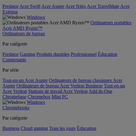
Predator
Acer Swift
Acer Aspire
Acer Nitro
Acer TravelMate
Acer
Extensa
Windows
Ordinateurs portables
Acer AMD Ryzen™
Ordinateurs de bureau
Par catégorie
Predator
Gaming
Produits durables
Professionnel
Éducation
Composants
Par série
Tout-en-un Acer Aspire
Ordinateurs de bureau classiques Acer
Aspire
Ordinateurs de bureau Acer Veriton Business
Tout-en-un
Acer Veriton
Stations de travail Acer Veriton
Add-In-One
Chromebase
Chromebox
Mini PC
Windows
Chromebooks
Par catégorie
Business
Cloud gaming
Tous les jours
Éducation