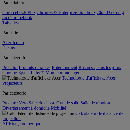
Par solution
Chromebook Plus
ChromeOS Enterprise Solutions
Cloud Gaming
on Chromebook
Tablettes
Par série
Acer Iconia
Écrans
Par catégorie
Predator
Produits durables
Entertainment
Business
Tous les jours
Gaming
SpatialLabs™
Moniteur intelligent
Technologie d'affichage Acer
Projecteurs
Par catégorie
Predator
Vero
Salle de classe
Grande salle
Salle de réunion
Divertissement à domicile
Mobilité
Calculateur de distance de
projection
Affichage numérique