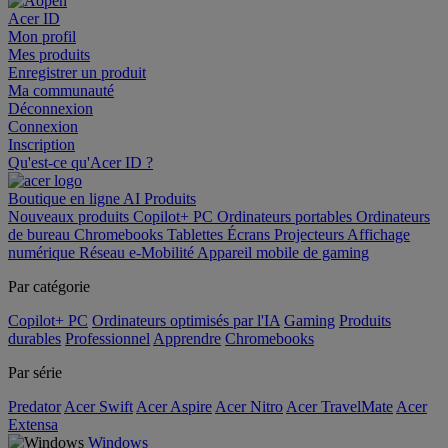
Acer ID
Mon profil
Mes produits
Enregistrer un produit
Ma communauté
Déconnexion
Connexion
Inscription
Qu'est-ce qu'Acer ID ?
Boutique en ligne
AI
Produits
Nouveaux produits
Copilot+ PC
Ordinateurs portables
Ordinateurs
de bureau
Chromebooks
Tablettes
Écrans
Projecteurs
Affichage
numérique
Réseau
e-Mobilité
Appareil mobile de gaming
Par catégorie
Copilot+ PC
Ordinateurs optimisés par l'IA
Gaming
Produits
durables
Professionnel
Apprendre
Chromebooks
Par série
Predator
Acer Swift
Acer Aspire
Acer Nitro
Acer TravelMate
Acer
Extensa
Windows