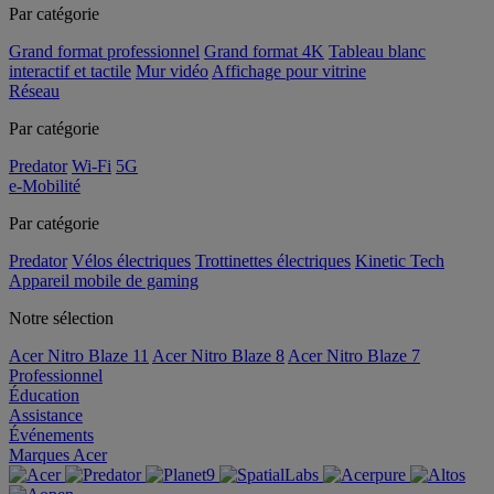
Par catégorie
Grand format professionnel
Grand format 4K
Tableau blanc
interactif et tactile
Mur vidéo
Affichage pour vitrine
Réseau
Par catégorie
Predator
Wi-Fi
5G
e-Mobilité
Par catégorie
Predator
Vélos électriques
Trottinettes électriques
Kinetic Tech
Appareil mobile de gaming
Notre sélection
Acer Nitro Blaze 11
Acer Nitro Blaze 8
Acer Nitro Blaze 7
Professionnel
Éducation
Assistance
Événements
Marques Acer