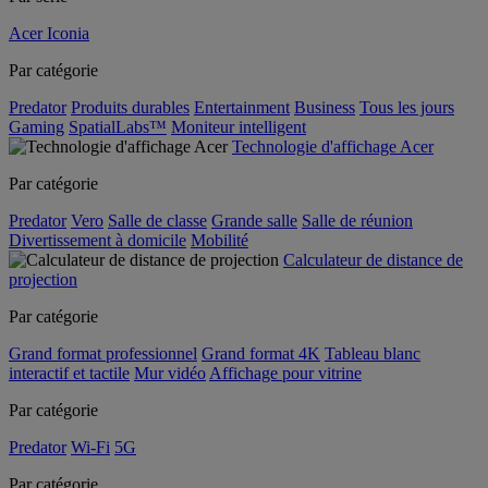
Acer Iconia
Par catégorie
Predator
Produits durables
Entertainment
Business
Tous les jours
Gaming
SpatialLabs™
Moniteur intelligent
Technologie d'affichage Acer
Par catégorie
Predator
Vero
Salle de classe
Grande salle
Salle de réunion
Divertissement à domicile
Mobilité
Calculateur de distance de
projection
Par catégorie
Grand format professionnel
Grand format 4K
Tableau blanc
interactif et tactile
Mur vidéo
Affichage pour vitrine
Par catégorie
Predator
Wi-Fi
5G
Par catégorie