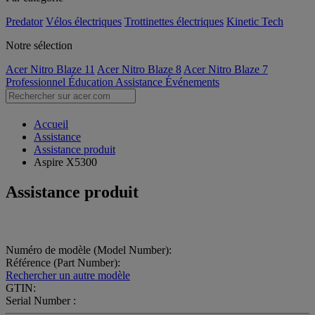
Predator
Vélos électriques
Trottinettes électriques
Kinetic Tech
Notre sélection
Acer Nitro Blaze 11
Acer Nitro Blaze 8
Acer Nitro Blaze 7
Professionnel
Éducation
Assistance
Événements
Accueil
Assistance
Assistance produit
Aspire X5300
Assistance produit
Numéro de modèle (Model Number):
Référence (Part Number):
Rechercher un autre modèle
GTIN:
Serial Number :