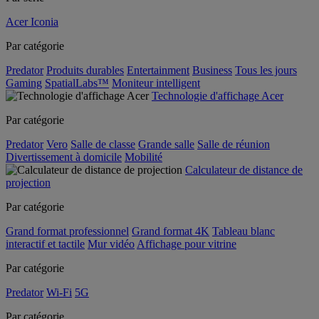
Acer Iconia
Par catégorie
Predator
Produits durables
Entertainment
Business
Tous les jours
Gaming
SpatialLabs™
Moniteur intelligent
Technologie d'affichage Acer
Par catégorie
Predator
Vero
Salle de classe
Grande salle
Salle de réunion
Divertissement à domicile
Mobilité
Calculateur de distance de
projection
Par catégorie
Grand format professionnel
Grand format 4K
Tableau blanc
interactif et tactile
Mur vidéo
Affichage pour vitrine
Par catégorie
Predator
Wi-Fi
5G
Par catégorie