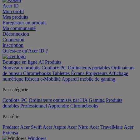
Acer ID
Mon profil
Mes produits
Enregistrer un produit
Ma communauté
Déconnexion
Connexion
Inscription
Qu'est-ce qu'Acer ID ?
Boutique en ligne
AI
Produits
Nouveaux produits
Copilot+ PC
Ordinateurs portables
Ordinateurs
de bureau
Chromebooks
Tablettes
Écrans
Projecteurs
Affichage
numérique
Réseau
e-Mobilité
Appareil mobile de gaming
Par catégorie
Copilot+ PC
Ordinateurs optimisés par l'IA
Gaming
Produits
durables
Professionnel
Apprendre
Chromebooks
Par série
Predator
Acer Swift
Acer Aspire
Acer Nitro
Acer TravelMate
Acer
Extensa
Windows