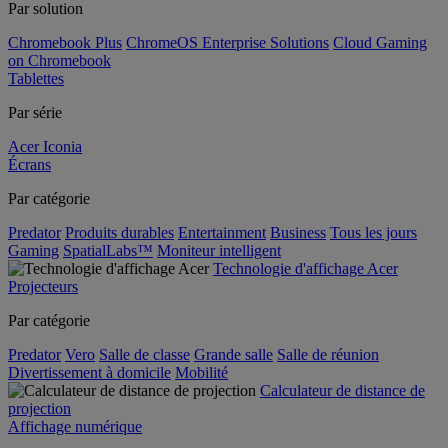
Par solution
Chromebook Plus
ChromeOS Enterprise Solutions
Cloud Gaming
on Chromebook
Tablettes
Par série
Acer Iconia
Écrans
Par catégorie
Predator
Produits durables
Entertainment
Business
Tous les jours
Gaming
SpatialLabs™
Moniteur intelligent
Technologie d'affichage Acer
Projecteurs
Par catégorie
Predator
Vero
Salle de classe
Grande salle
Salle de réunion
Divertissement à domicile
Mobilité
Calculateur de distance de
projection
Affichage numérique