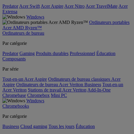
Predator
Acer Swift
Acer Aspire
Acer Nitro
Acer TravelMate
Acer
Extensa
Windows
Ordinateurs portables
Acer AMD Ryzen™
Ordinateurs de bureau
Par catégorie
Predator
Gaming
Produits durables
Professionnel
Éducation
Composants
Par série
Tout-en-un Acer Aspire
Ordinateurs de bureau classiques Acer
Aspire
Ordinateurs de bureau Acer Veriton Business
Tout-en-un
Acer Veriton
Stations de travail Acer Veriton
Add-In-One
Chromebase
Chromebox
Mini PC
Windows
Chromebooks
Par catégorie
Business
Cloud gaming
Tous les jours
Éducation