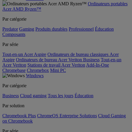
Ordinateurs portables
Acer AMD Ryzen™
Par catégorie
Predator
Gaming
Produits durables
Professionnel
Éducation
Composants
Par série
Tout-en-un Acer Aspire
Ordinateurs de bureau classiques Acer
Aspire
Ordinateurs de bureau Acer Veriton Business
Tout-en-un
Acer Veriton
Stations de travail Acer Veriton
Add-In-One
Chromebase
Chromebox
Mini PC
Windows
Par catégorie
Business
Cloud gaming
Tous les jours
Éducation
Par solution
Chromebook Plus
ChromeOS Enterprise Solutions
Cloud Gaming
on Chromebook
Par série