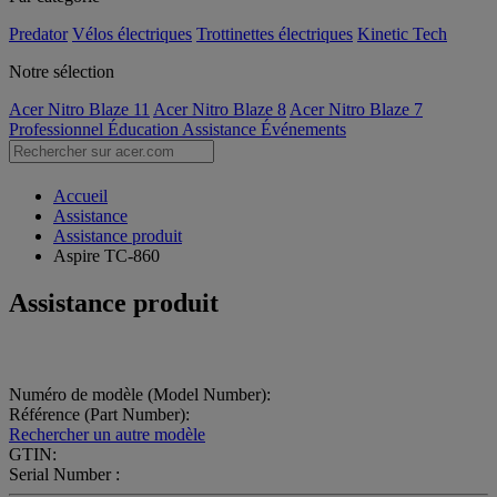
Predator
Vélos électriques
Trottinettes électriques
Kinetic Tech
Notre sélection
Acer Nitro Blaze 11
Acer Nitro Blaze 8
Acer Nitro Blaze 7
Professionnel
Éducation
Assistance
Événements
Accueil
Assistance
Assistance produit
Aspire TC-860
Assistance produit
Numéro de modèle (Model Number):
Référence (Part Number):
Rechercher un autre modèle
GTIN:
Serial Number :