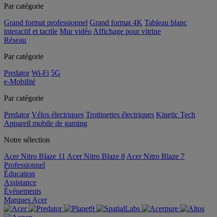
Par catégorie
Grand format professionnel
Grand format 4K
Tableau blanc
interactif et tactile
Mur vidéo
Affichage pour vitrine
Réseau
Par catégorie
Predator
Wi-Fi
5G
e-Mobilité
Par catégorie
Predator
Vélos électriques
Trottinettes électriques
Kinetic Tech
Appareil mobile de gaming
Notre sélection
Acer Nitro Blaze 11
Acer Nitro Blaze 8
Acer Nitro Blaze 7
Professionnel
Éducation
Assistance
Événements
Marques Acer