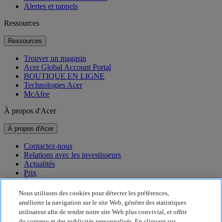
Alertes et rappels
Ressources
Ressources
Trouver un magasin
Acer Global Account Portal
BOUTIQUE EN LIGNE
Technologies Acer
McAfee
À propos d'Acer
À propos d'Acer
Contactez-nous
Relations avec les investisseurs
Actualités
Prix
Événements
Nous utilisons des cookies pour détecter les préférences,
Développement durable
améliorer la navigation sur le site Web, générer des statistiques
utilisateur afin de rendre notre site Web plus convivial, et offrir
Développement durable
du contenu et des publicités personnalisés. En cliquant sur