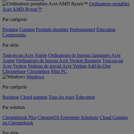
Ordinateurs portables
Acer AMD Ryzen™
Par catégorie
Predator
Gaming
Produits durables
Professionnel
Éducation
Composants
Par série
Tout-en-un Acer Aspire
Ordinateurs de bureau classiques Acer
Aspire
Ordinateurs de bureau Acer Veriton Business
Tout-en-un
Acer Veriton
Stations de travail Acer Veriton
Add-In-One
Chromebase
Chromebox
Mini PC
Windows
Par catégorie
Business
Cloud gaming
Tous les jours
Éducation
Par solution
Chromebook Plus
ChromeOS Enterprise Solutions
Cloud Gaming
on Chromebook
Par série