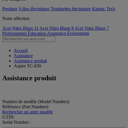
Predator
Vélos électriques
Trottinettes électriques
Kinetic Tech
Notre sélection
Acer Nitro Blaze 11
Acer Nitro Blaze 8
Acer Nitro Blaze 7
Professionnel
Éducation
Assistance
Événements
Accueil
Assistance
Assistance produit
Aspire TC-830
Assistance produit
Numéro de modèle (Model Number):
Référence (Part Number):
Rechercher un autre modèle
GTIN:
Serial Number :