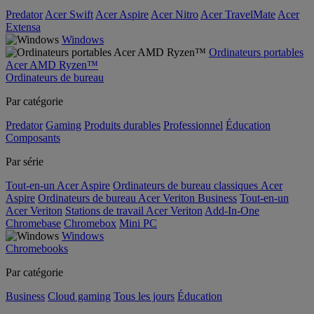
Predator
Acer Swift
Acer Aspire
Acer Nitro
Acer TravelMate
Acer
Extensa
Windows
Ordinateurs portables
Acer AMD Ryzen™
Ordinateurs de bureau
Par catégorie
Predator
Gaming
Produits durables
Professionnel
Éducation
Composants
Par série
Tout-en-un Acer Aspire
Ordinateurs de bureau classiques Acer
Aspire
Ordinateurs de bureau Acer Veriton Business
Tout-en-un
Acer Veriton
Stations de travail Acer Veriton
Add-In-One
Chromebase
Chromebox
Mini PC
Windows
Chromebooks
Par catégorie
Business
Cloud gaming
Tous les jours
Éducation