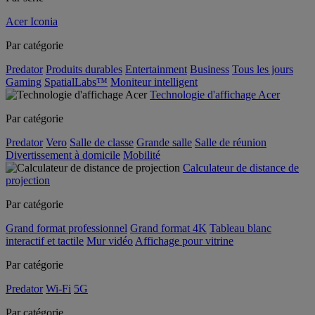
Acer Iconia
Par catégorie
Predator
Produits durables
Entertainment
Business
Tous les jours
Gaming
SpatialLabs™
Moniteur intelligent
Technologie d'affichage Acer
Par catégorie
Predator
Vero
Salle de classe
Grande salle
Salle de réunion
Divertissement à domicile
Mobilité
Calculateur de distance de
projection
Par catégorie
Grand format professionnel
Grand format 4K
Tableau blanc
interactif et tactile
Mur vidéo
Affichage pour vitrine
Par catégorie
Predator
Wi-Fi
5G
Par catégorie