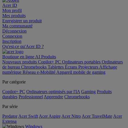
Acer ID
Mon profil
Mes produits
Enregistrer un produit
Ma communauté
Déconnexion
Connexion
Inscription
Qu'est-ce qu'Acer ID ?
Boutique en ligne
AI
Produits
Nouveaux produits
Copilot+ PC
Ordinateurs portables
Ordinateurs
de bureau
Chromebooks
Tablettes
Écrans
Projecteurs
Affichage
numérique
Réseau
e-Mobilité
Appareil mobile de gaming
Par catégorie
Copilot+ PC
Ordinateurs optimisés par l'IA
Gaming
Produits
durables
Professionnel
Apprendre
Chromebooks
Par série
Predator
Acer Swift
Acer Aspire
Acer Nitro
Acer TravelMate
Acer
Extensa
Windows