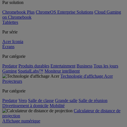
Par solution
Chromebook Plus
ChromeOS Enterprise Solutions
Cloud Gaming
on Chromebook
Tablettes
Par série
Acer Iconia
Écrans
Par catégorie
Predator
Produits durables
Entertainment
Business
Tous les jours
Gaming
SpatialLabs™
Moniteur intelligent
Technologie d'affichage Acer
Projecteurs
Par catégorie
Predator
Vero
Salle de classe
Grande salle
Salle de réunion
Divertissement à domicile
Mobilité
Calculateur de distance de
projection
Affichage numérique