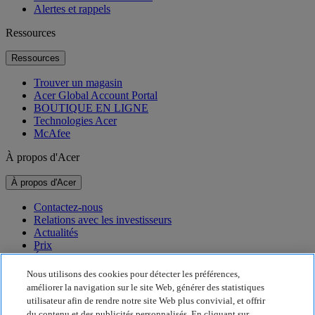
Alertes et rappels
Ressources
Ressources
Trouver un magasin
Acer Global Account Portal
BOUTIQUE EN LIGNE
Technologies Acer
McAfee
À propos d'Acer
À propos d'Acer
Contactez-nous
Relations avec les investisseurs
Actualités
Prix
Événements
Nous utilisons des cookies pour détecter les préférences,
Développement durable
améliorer la navigation sur le site Web, générer des statistiques
utilisateur afin de rendre notre site Web plus convivial, et offrir
Développement durable
du contenu et des publicités personnalisés. En cliquant sur