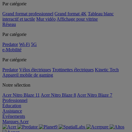
Par catégorie
Grand format professionnel
Grand format 4K
Tableau blanc
interactif et tactile
Mur vidéo
Affichage pour vitrine
Réseau
Par catégorie
Predator
Wi-Fi
5G
e-Mobilité
Par catégorie
Predator
Vélos électriques
Trottinettes électriques
Kinetic Tech
Appareil mobile de gaming
Notre sélection
Acer Nitro Blaze 11
Acer Nitro Blaze 8
Acer Nitro Blaze 7
Professionnel
Éducation
Assistance
Événements
Marques Acer