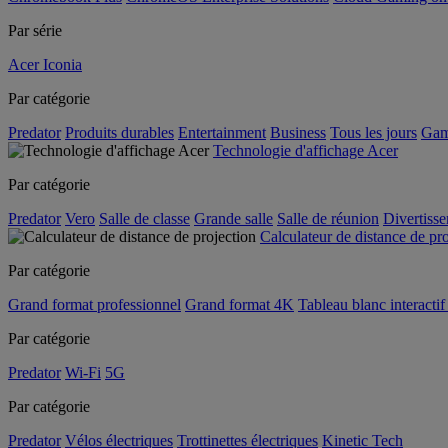
Par série
Acer Iconia
Par catégorie
Predator
Produits durables
Entertainment
Business
Tous les jours
Gam
Technologie d'affichage Acer
Par catégorie
Predator
Vero
Salle de classe
Grande salle
Salle de réunion
Divertiss
Calculateur de distance de pr
Par catégorie
Grand format professionnel
Grand format 4K
Tableau blanc interactif 
Par catégorie
Predator
Wi-Fi
5G
Par catégorie
Predator
Vélos électriques
Trottinettes électriques
Kinetic Tech