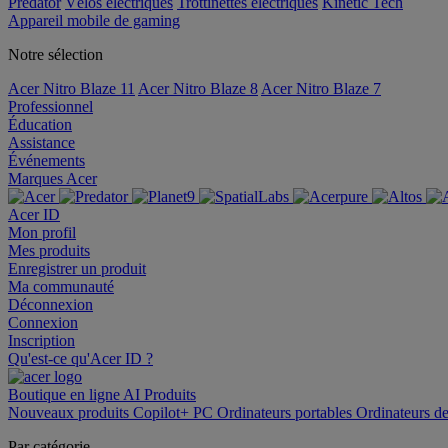
Predator
Vélos électriques
Trottinettes électriques
Kinetic Tech
Appareil mobile de gaming
Notre sélection
Acer Nitro Blaze 11
Acer Nitro Blaze 8
Acer Nitro Blaze 7
Professionnel
Éducation
Assistance
Événements
Marques Acer
Acer ID
Mon profil
Mes produits
Enregistrer un produit
Ma communauté
Déconnexion
Connexion
Inscription
Qu'est-ce qu'Acer ID ?
Boutique en ligne
AI
Produits
Nouveaux produits
Copilot+ PC
Ordinateurs portables
Ordinateurs d
Par catégorie