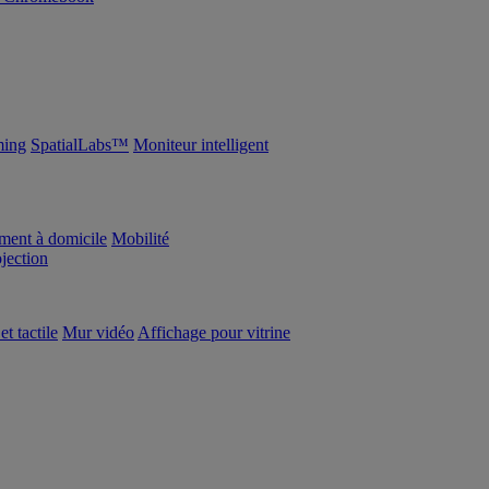
ing
SpatialLabs™
Moniteur intelligent
ement à domicile
Mobilité
ojection
et tactile
Mur vidéo
Affichage pour vitrine