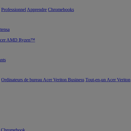
Professionnel
Apprendre
Chromebooks
tensa
s Acer AMD Ryzen™
nts
Ordinateurs de bureau Acer Veriton Business
Tout-en-un Acer Veriton
n Chromebook