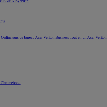
s Acer AMD Ryzen™
nts
Ordinateurs de bureau Acer Veriton Business
Tout-en-un Acer Veriton
n Chromebook