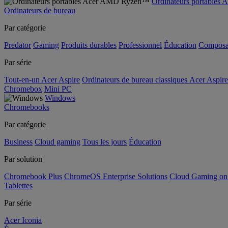
Ordinateurs portable
Ordinateurs de bureau
Par catégorie
Predator
Gaming
Produits durables
Professionnel
Éducation
Composa
Par série
Tout-en-un Acer Aspire
Ordinateurs de bureau classiques Acer Aspire
Chromebox
Mini PC
Windows
Chromebooks
Par catégorie
Business
Cloud gaming
Tous les jours
Éducation
Par solution
Chromebook Plus
ChromeOS Enterprise Solutions
Cloud Gaming o
Tablettes
Par série
Acer Iconia