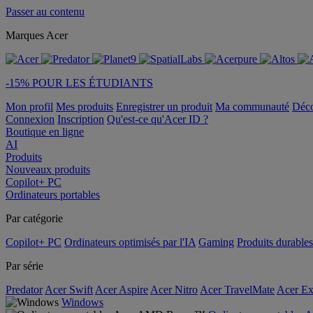
Passer au contenu
Marques Acer
-15% POUR LES ÉTUDIANTS
Mon profil
Mes produits
Enregistrer un produit
Ma communauté
Déc
Connexion
Inscription
Qu'est-ce qu'Acer ID ?
Boutique en ligne
AI
Produits
Nouveaux produits
Copilot+ PC
Ordinateurs portables
Par catégorie
Copilot+ PC
Ordinateurs optimisés par l'IA
Gaming
Produits durables
Par série
Predator
Acer Swift
Acer Aspire
Acer Nitro
Acer TravelMate
Acer Ex
Windows