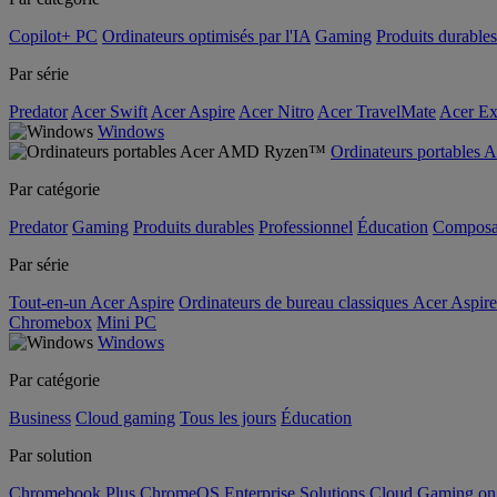
Copilot+ PC
Ordinateurs optimisés par l'IA
Gaming
Produits durables
Par série
Predator
Acer Swift
Acer Aspire
Acer Nitro
Acer TravelMate
Acer Ex
Windows
Ordinateurs portable
Par catégorie
Predator
Gaming
Produits durables
Professionnel
Éducation
Composa
Par série
Tout-en-un Acer Aspire
Ordinateurs de bureau classiques Acer Aspire
Chromebox
Mini PC
Windows
Par catégorie
Business
Cloud gaming
Tous les jours
Éducation
Par solution
Chromebook Plus
ChromeOS Enterprise Solutions
Cloud Gaming o