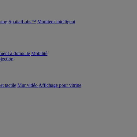
ing
SpatialLabs™
Moniteur intelligent
ement à domicile
Mobilité
ojection
et tactile
Mur vidéo
Affichage pour vitrine