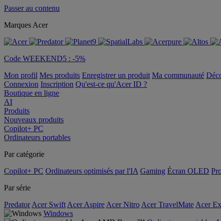
Passer au contenu
Marques Acer
Code WEEKEND5 : -5%
Mon profil
Mes produits
Enregistrer un produit
Ma communauté
Déc
Connexion
Inscription
Qu'est-ce qu'Acer ID ?
Boutique en ligne
AI
Produits
Nouveaux produits
Copilot+ PC
Ordinateurs portables
Par catégorie
Copilot+ PC
Ordinateurs optimisés par l'IA
Gaming
Écran OLED
Pro
Par série
Predator
Acer Swift
Acer Aspire
Acer Nitro
Acer TravelMate
Acer Ex
Windows