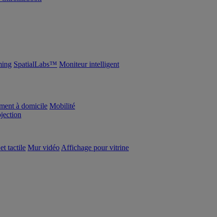
ing
SpatialLabs™
Moniteur intelligent
ement à domicile
Mobilité
ojection
et tactile
Mur vidéo
Affichage pour vitrine