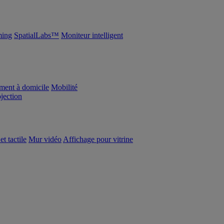
ing
SpatialLabs™
Moniteur intelligent
ement à domicile
Mobilité
ojection
et tactile
Mur vidéo
Affichage pour vitrine