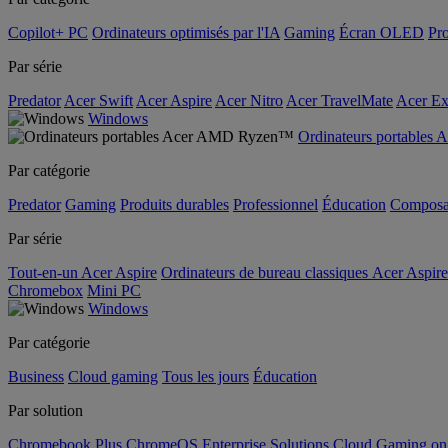
Copilot+ PC
Ordinateurs optimisés par l'IA
Gaming
Écran OLED
Pro
Par série
Predator
Acer Swift
Acer Aspire
Acer Nitro
Acer TravelMate
Acer Ex
Windows
Ordinateurs portable
Par catégorie
Predator
Gaming
Produits durables
Professionnel
Éducation
Composa
Par série
Tout-en-un Acer Aspire
Ordinateurs de bureau classiques Acer Aspire
Chromebox
Mini PC
Windows
Par catégorie
Business
Cloud gaming
Tous les jours
Éducation
Par solution
Chromebook Plus
ChromeOS Enterprise Solutions
Cloud Gaming o