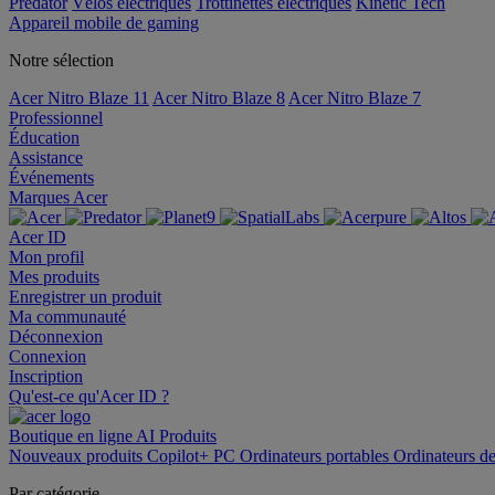
Predator
Vélos électriques
Trottinettes électriques
Kinetic Tech
Appareil mobile de gaming
Notre sélection
Acer Nitro Blaze 11
Acer Nitro Blaze 8
Acer Nitro Blaze 7
Professionnel
Éducation
Assistance
Événements
Marques Acer
Acer ID
Mon profil
Mes produits
Enregistrer un produit
Ma communauté
Déconnexion
Connexion
Inscription
Qu'est-ce qu'Acer ID ?
Boutique en ligne
AI
Produits
Nouveaux produits
Copilot+ PC
Ordinateurs portables
Ordinateurs d
Par catégorie