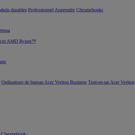
duits durables
Professionnel
Apprendre
Chromebooks
tensa
s Acer AMD Ryzen™
nts
Ordinateurs de bureau Acer Veriton Business
Tout-en-un Acer Veriton
n Chromebook