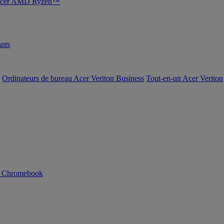
s Acer AMD Ryzen™
nts
Ordinateurs de bureau Acer Veriton Business
Tout-en-un Acer Veriton
n Chromebook