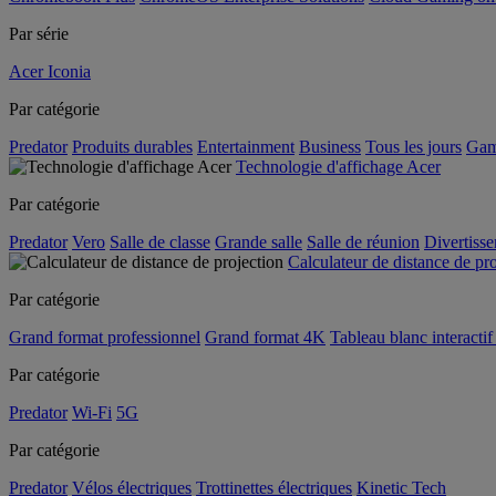
Par série
Acer Iconia
Par catégorie
Predator
Produits durables
Entertainment
Business
Tous les jours
Gam
Technologie d'affichage Acer
Par catégorie
Predator
Vero
Salle de classe
Grande salle
Salle de réunion
Divertiss
Calculateur de distance de pr
Par catégorie
Grand format professionnel
Grand format 4K
Tableau blanc interactif 
Par catégorie
Predator
Wi-Fi
5G
Par catégorie
Predator
Vélos électriques
Trottinettes électriques
Kinetic Tech