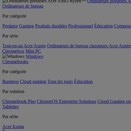
Ordinateurs portable
Ordinateurs de bureau
Par catégorie
Predator
Gaming
Produits durables
Professionnel
Éducation
Composa
Par série
Tout-en-un Acer Aspire
Ordinateurs de bureau classiques Acer Aspire
Chromebox
Mini PC
Windows
Chromebooks
Par catégorie
Business
Cloud gaming
Tous les jours
Éducation
Par solution
Chromebook Plus
ChromeOS Enterprise Solutions
Cloud Gaming o
Tablettes
Par série
Acer Iconia