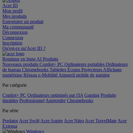
Acer ID
Mon profil
Mes produits
Enregistrer un produit
Ma communauté
Déconnexion
Connexion
Inscription
Qu'est-ce qu'Acer ID ?
Boutique en ligne
AI
Produits
Nouveaux produits
Copilot+ PC
Ordinateurs portables
Ordinateurs
de bureau
Chromebooks
Tablettes
Écrans
Projecteurs
Affichage
numérique
Réseau
e-Mobilité
Appareil mobile de gaming
Par catégorie
Copilot+ PC
Ordinateurs optimisés par l'IA
Gaming
Produits
durables
Professionnel
Apprendre
Chromebooks
Par série
Predator
Acer Swift
Acer Aspire
Acer Nitro
Acer TravelMate
Acer
Extensa
Windows