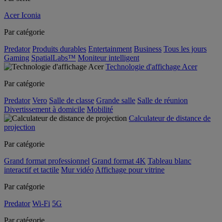
Acer Iconia
Par catégorie
Predator
Produits durables
Entertainment
Business
Tous les jours
Gaming
SpatialLabs™
Moniteur intelligent
Technologie d'affichage Acer
Par catégorie
Predator
Vero
Salle de classe
Grande salle
Salle de réunion
Divertissement à domicile
Mobilité
Calculateur de distance de
projection
Par catégorie
Grand format professionnel
Grand format 4K
Tableau blanc
interactif et tactile
Mur vidéo
Affichage pour vitrine
Par catégorie
Predator
Wi-Fi
5G
Par catégorie