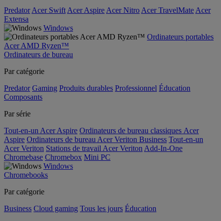
Predator
Acer Swift
Acer Aspire
Acer Nitro
Acer TravelMate
Acer
Extensa
Windows
Ordinateurs portables
Acer AMD Ryzen™
Ordinateurs de bureau
Par catégorie
Predator
Gaming
Produits durables
Professionnel
Éducation
Composants
Par série
Tout-en-un Acer Aspire
Ordinateurs de bureau classiques Acer
Aspire
Ordinateurs de bureau Acer Veriton Business
Tout-en-un
Acer Veriton
Stations de travail Acer Veriton
Add-In-One
Chromebase
Chromebox
Mini PC
Windows
Chromebooks
Par catégorie
Business
Cloud gaming
Tous les jours
Éducation