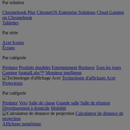
Par solution
Chromebook Plus
ChromeOS Enterprise Solutions
Cloud Gaming
on Chromebook
Tablettes
Par série
Acer Iconia
Écrans
Par catégorie
Predator
Produits durables
Entertainment
Business
Tous les jours
Gaming
SpatialLabs™
Moniteur intelligent
Technologie d'affichage Acer
Projecteurs
Par catégorie
Predator
Vero
Salle de classe
Grande salle
Salle de réunion
Divertissement à domicile
Mobilité
Calculateur de distance de
projection
Affichage numérique