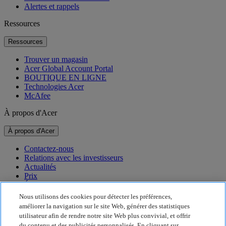
Alertes et rappels
Ressources
Ressources
Trouver un magasin
Acer Global Account Portal
BOUTIQUE EN LIGNE
Technologies Acer
McAfee
À propos d'Acer
À propos d'Acer
Contactez-nous
Relations avec les investisseurs
Actualités
Prix
Événements
Nous utilisons des cookies pour détecter les préférences,
Développement durable
améliorer la navigation sur le site Web, générer des statistiques
utilisateur afin de rendre notre site Web plus convivial, et offrir
Développement durable
du contenu et des publicités personnalisés. En cliquant sur