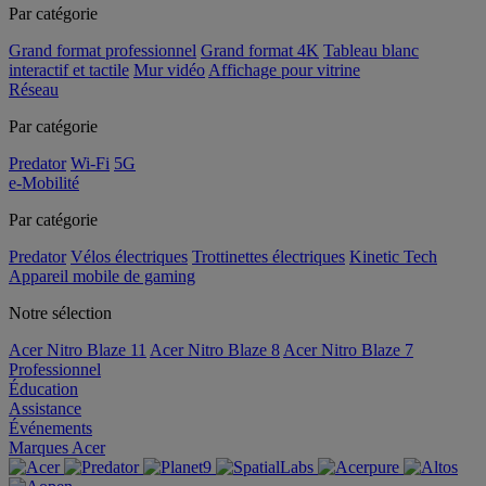
Par catégorie
Grand format professionnel
Grand format 4K
Tableau blanc
interactif et tactile
Mur vidéo
Affichage pour vitrine
Réseau
Par catégorie
Predator
Wi-Fi
5G
e-Mobilité
Par catégorie
Predator
Vélos électriques
Trottinettes électriques
Kinetic Tech
Appareil mobile de gaming
Notre sélection
Acer Nitro Blaze 11
Acer Nitro Blaze 8
Acer Nitro Blaze 7
Professionnel
Éducation
Assistance
Événements
Marques Acer