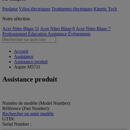
Predator
Vélos électriques
Trottinettes électriques
Kinetic Tech
Notre sélection
Acer Nitro Blaze 11
Acer Nitro Blaze 8
Acer Nitro Blaze 7
Professionnel
Éducation
Assistance
Événements
Accueil
Assistance
Assistance produit
Aspire M5711
Assistance produit
Numéro de modèle (Model Number):
Référence (Part Number):
Rechercher un autre modèle
GTIN:
Serial Number :