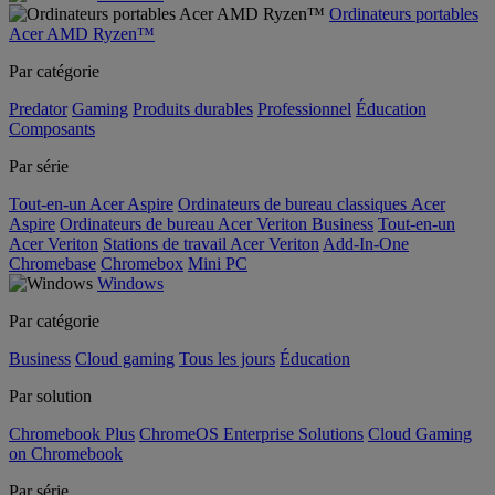
Ordinateurs portables
Acer AMD Ryzen™
Par catégorie
Predator
Gaming
Produits durables
Professionnel
Éducation
Composants
Par série
Tout-en-un Acer Aspire
Ordinateurs de bureau classiques Acer
Aspire
Ordinateurs de bureau Acer Veriton Business
Tout-en-un
Acer Veriton
Stations de travail Acer Veriton
Add-In-One
Chromebase
Chromebox
Mini PC
Windows
Par catégorie
Business
Cloud gaming
Tous les jours
Éducation
Par solution
Chromebook Plus
ChromeOS Enterprise Solutions
Cloud Gaming
on Chromebook
Par série