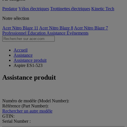
Predator
Vélos électriques
Trottinettes électriques
Kinetic Tech
Notre sélection
Acer Nitro Blaze 11
Acer Nitro Blaze 8
Acer Nitro Blaze 7
Professionnel
Éducation
Assistance
Événements
Accueil
Assistance
Assistance produit
Aspire ES1-523
Assistance produit
Numéro de modèle (Model Number):
Référence (Part Number):
Rechercher un autre modèle
GTIN:
Serial Number :