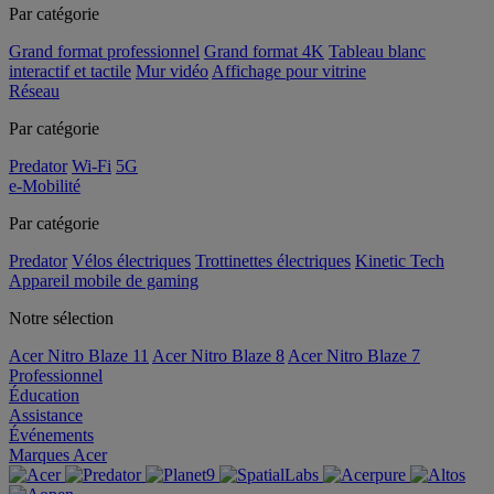
Par catégorie
Grand format professionnel
Grand format 4K
Tableau blanc
interactif et tactile
Mur vidéo
Affichage pour vitrine
Réseau
Par catégorie
Predator
Wi-Fi
5G
e-Mobilité
Par catégorie
Predator
Vélos électriques
Trottinettes électriques
Kinetic Tech
Appareil mobile de gaming
Notre sélection
Acer Nitro Blaze 11
Acer Nitro Blaze 8
Acer Nitro Blaze 7
Professionnel
Éducation
Assistance
Événements
Marques Acer