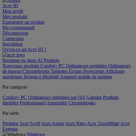
Acer ID
Mon profil
Mes produits
Enregistrer un produit
Ma communauté
Déconnexion
Connexion
Inscription
Qu'est-ce qu'Acer ID ?
Boutique en ligne
AI
Produits
Nouveaux produits
Copilot+ PC
Ordinateurs portables
Ordinateurs
de bureau
Chromebooks
Tablettes
Écrans
Projecteurs
Affichage
numérique
Réseau
e-Mobilité
Appareil mobile de gaming
Par catégorie
Copilot+ PC
Ordinateurs optimisés par l'IA
Gaming
Produits
durables
Professionnel
Apprendre
Chromebooks
Par série
Predator
Acer Swift
Acer Aspire
Acer Nitro
Acer TravelMate
Acer
Extensa
Windows