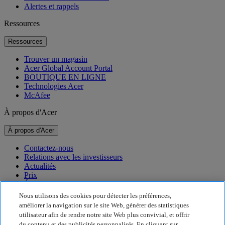
Alertes et rappels
Ressources
Ressources
Trouver un magasin
Acer Global Account Portal
BOUTIQUE EN LIGNE
Technologies Acer
McAfee
À propos d'Acer
À propos d'Acer
Contactez-nous
Relations avec les investisseurs
Actualités
Prix
Événements
Nous utilisons des cookies pour détecter les préférences,
Développement durable
améliorer la navigation sur le site Web, générer des statistiques
utilisateur afin de rendre notre site Web plus convivial, et offrir
Développement durable
du contenu et des publicités personnalisés. En cliquant sur