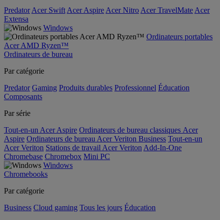
Predator
Acer Swift
Acer Aspire
Acer Nitro
Acer TravelMate
Acer
Extensa
Windows
Ordinateurs portables
Acer AMD Ryzen™
Ordinateurs de bureau
Par catégorie
Predator
Gaming
Produits durables
Professionnel
Éducation
Composants
Par série
Tout-en-un Acer Aspire
Ordinateurs de bureau classiques Acer
Aspire
Ordinateurs de bureau Acer Veriton Business
Tout-en-un
Acer Veriton
Stations de travail Acer Veriton
Add-In-One
Chromebase
Chromebox
Mini PC
Windows
Chromebooks
Par catégorie
Business
Cloud gaming
Tous les jours
Éducation