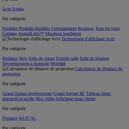
Acer Iconia
Par catégorie
Predator
Produits durables
Entertainment
Business
Tous les jours
Gaming
SpatialLabs™
Moniteur intelligent
Technologie d'affichage Acer
Par catégorie
Predator
Vero
Salle de classe
Grande salle
Salle de réunion
Divertissement à domicile
Mobilité
Calculateur de distance de
projection
Par catégorie
Grand format professionnel
Grand format 4K
Tableau blanc
interactif et tactile
Mur vidéo
Affichage pour vitrine
Par catégorie
Predator
Wi-Fi
5G
Par catégorie