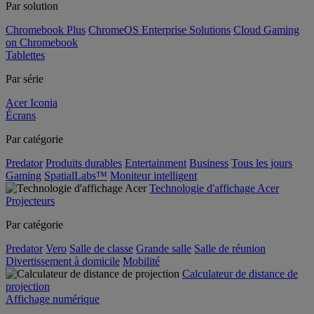
Par solution
Chromebook Plus
ChromeOS Enterprise Solutions
Cloud Gaming
on Chromebook
Tablettes
Par série
Acer Iconia
Écrans
Par catégorie
Predator
Produits durables
Entertainment
Business
Tous les jours
Gaming
SpatialLabs™
Moniteur intelligent
Technologie d'affichage Acer
Projecteurs
Par catégorie
Predator
Vero
Salle de classe
Grande salle
Salle de réunion
Divertissement à domicile
Mobilité
Calculateur de distance de
projection
Affichage numérique