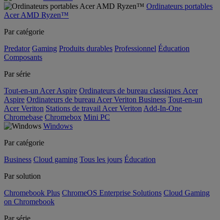
Ordinateurs portables
Acer AMD Ryzen™
Par catégorie
Predator
Gaming
Produits durables
Professionnel
Éducation
Composants
Par série
Tout-en-un Acer Aspire
Ordinateurs de bureau classiques Acer
Aspire
Ordinateurs de bureau Acer Veriton Business
Tout-en-un
Acer Veriton
Stations de travail Acer Veriton
Add-In-One
Chromebase
Chromebox
Mini PC
Windows
Par catégorie
Business
Cloud gaming
Tous les jours
Éducation
Par solution
Chromebook Plus
ChromeOS Enterprise Solutions
Cloud Gaming
on Chromebook
Par série