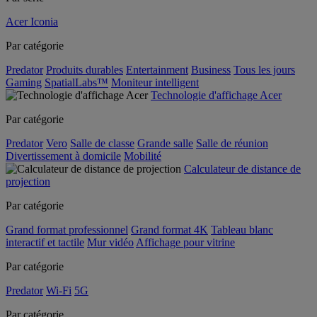
Acer Iconia
Par catégorie
Predator
Produits durables
Entertainment
Business
Tous les jours
Gaming
SpatialLabs™
Moniteur intelligent
Technologie d'affichage Acer
Par catégorie
Predator
Vero
Salle de classe
Grande salle
Salle de réunion
Divertissement à domicile
Mobilité
Calculateur de distance de
projection
Par catégorie
Grand format professionnel
Grand format 4K
Tableau blanc
interactif et tactile
Mur vidéo
Affichage pour vitrine
Par catégorie
Predator
Wi-Fi
5G
Par catégorie