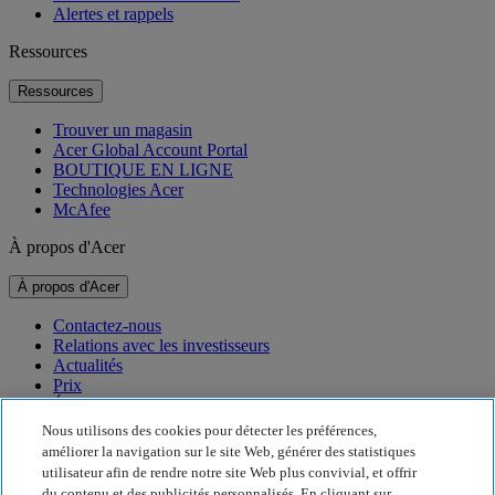
Alertes et rappels
Ressources
Ressources
Trouver un magasin
Acer Global Account Portal
BOUTIQUE EN LIGNE
Technologies Acer
McAfee
À propos d'Acer
À propos d'Acer
Contactez-nous
Relations avec les investisseurs
Actualités
Prix
Événements
Nous utilisons des cookies pour détecter les préférences,
Développement durable
améliorer la navigation sur le site Web, générer des statistiques
utilisateur afin de rendre notre site Web plus convivial, et offrir
Développement durable
du contenu et des publicités personnalisés. En cliquant sur