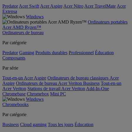
Predator
Acer Swift
Acer Aspire
Acer Nitro
Acer TravelMate
Acer
Extensa
Windows
Ordinateurs portables
Acer AMD Ryzen™
Ordinateurs de bureau
Par catégorie
Predator
Gaming
Produits durables
Professionnel
Éducation
Composants
Par série
Tout-en-un Acer Aspire
Ordinateurs de bureau classiques Acer
Aspire
Ordinateurs de bureau Acer Veriton Business
Tout-en-un
Acer Veriton
Stations de travail Acer Veriton
Add-In-One
Chromebase
Chromebox
Mini PC
Windows
Chromebooks
Par catégorie
Business
Cloud gaming
Tous les jours
Éducation