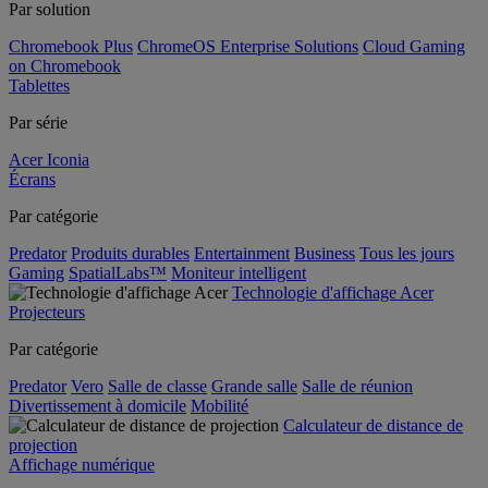
Par solution
Chromebook Plus
ChromeOS Enterprise Solutions
Cloud Gaming
on Chromebook
Tablettes
Par série
Acer Iconia
Écrans
Par catégorie
Predator
Produits durables
Entertainment
Business
Tous les jours
Gaming
SpatialLabs™
Moniteur intelligent
Technologie d'affichage Acer
Projecteurs
Par catégorie
Predator
Vero
Salle de classe
Grande salle
Salle de réunion
Divertissement à domicile
Mobilité
Calculateur de distance de
projection
Affichage numérique