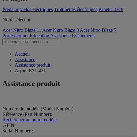
Predator
Vélos électriques
Trottinettes électriques
Kinetic Tech
Notre sélection
Acer Nitro Blaze 11
Acer Nitro Blaze 8
Acer Nitro Blaze 7
Professionnel
Éducation
Assistance
Événements
Accueil
Assistance
Assistance produit
Aspire ES1-421
Assistance produit
Numéro de modèle (Model Number):
Référence (Part Number):
Rechercher un autre modèle
GTIN:
Serial Number :