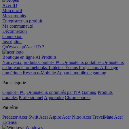
Acer ID
Mon profil
Mes produits
Enregistrer un produit
Ma communauté
Déconnexion
Connexion
Inscription
Qu'est-ce qu'Acer ID ?
Boutique en ligne
AI
Produits
Nouveaux produits
Copilot+ PC
Ordinateurs portables
Ordinateurs
de bureau
Chromebooks
Tablettes
Écrans
Projecteurs
Affichage
numérique
Réseau
e-Mobilité
Appareil mobile de gaming
Par catégorie
Copilot+ PC
Ordinateurs optimisés par l'IA
Gaming
Produits
durables
Professionnel
Apprendre
Chromebooks
Par série
Predator
Acer Swift
Acer Aspire
Acer Nitro
Acer TravelMate
Acer
Extensa
Windows