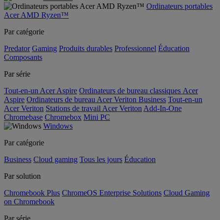
Ordinateurs portables
Acer AMD Ryzen™
Par catégorie
Predator
Gaming
Produits durables
Professionnel
Éducation
Composants
Par série
Tout-en-un Acer Aspire
Ordinateurs de bureau classiques Acer
Aspire
Ordinateurs de bureau Acer Veriton Business
Tout-en-un
Acer Veriton
Stations de travail Acer Veriton
Add-In-One
Chromebase
Chromebox
Mini PC
Windows
Par catégorie
Business
Cloud gaming
Tous les jours
Éducation
Par solution
Chromebook Plus
ChromeOS Enterprise Solutions
Cloud Gaming
on Chromebook
Par série