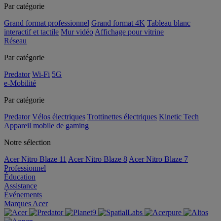
Par catégorie
Grand format professionnel
Grand format 4K
Tableau blanc
interactif et tactile
Mur vidéo
Affichage pour vitrine
Réseau
Par catégorie
Predator
Wi-Fi
5G
e-Mobilité
Par catégorie
Predator
Vélos électriques
Trottinettes électriques
Kinetic Tech
Appareil mobile de gaming
Notre sélection
Acer Nitro Blaze 11
Acer Nitro Blaze 8
Acer Nitro Blaze 7
Professionnel
Éducation
Assistance
Événements
Marques Acer