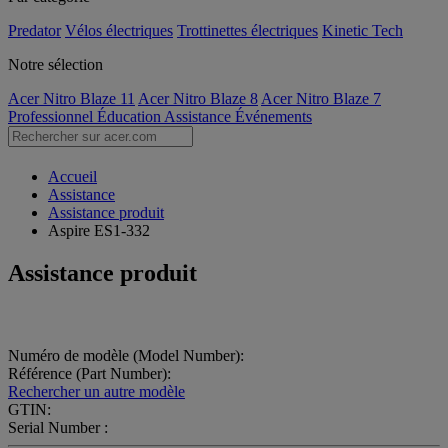
Predator
Vélos électriques
Trottinettes électriques
Kinetic Tech
Notre sélection
Acer Nitro Blaze 11
Acer Nitro Blaze 8
Acer Nitro Blaze 7
Professionnel
Éducation
Assistance
Événements
Accueil
Assistance
Assistance produit
Aspire ES1-332
Assistance produit
Numéro de modèle (Model Number):
Référence (Part Number):
Rechercher un autre modèle
GTIN:
Serial Number :