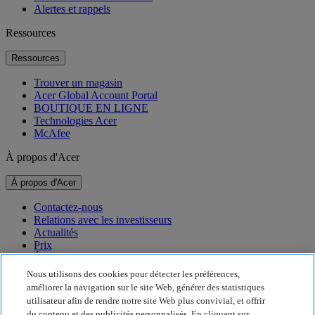
Alertes et rappels
Ressources
Ressources
Trouver un magasin
Acer Global Account Portal
BOUTIQUE EN LIGNE
Technologies Acer
McAfee
À propos d'Acer
À propos d'Acer
Contactez-nous
Relations avec les investisseurs
Actualités
Prix
Événements
Nous utilisons des cookies pour détecter les préférences,
Développement durable
améliorer la navigation sur le site Web, générer des statistiques
utilisateur afin de rendre notre site Web plus convivial, et offrir
Développement durable
du contenu et des publicités personnalisés. En cliquant sur