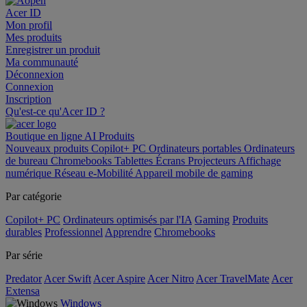
Acer ID
Mon profil
Mes produits
Enregistrer un produit
Ma communauté
Déconnexion
Connexion
Inscription
Qu'est-ce qu'Acer ID ?
Boutique en ligne
AI
Produits
Nouveaux produits
Copilot+ PC
Ordinateurs portables
Ordinateurs
de bureau
Chromebooks
Tablettes
Écrans
Projecteurs
Affichage
numérique
Réseau
e-Mobilité
Appareil mobile de gaming
Par catégorie
Copilot+ PC
Ordinateurs optimisés par l'IA
Gaming
Produits
durables
Professionnel
Apprendre
Chromebooks
Par série
Predator
Acer Swift
Acer Aspire
Acer Nitro
Acer TravelMate
Acer
Extensa
Windows