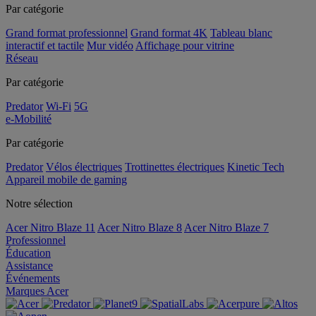
Par catégorie
Grand format professionnel
Grand format 4K
Tableau blanc
interactif et tactile
Mur vidéo
Affichage pour vitrine
Réseau
Par catégorie
Predator
Wi-Fi
5G
e-Mobilité
Par catégorie
Predator
Vélos électriques
Trottinettes électriques
Kinetic Tech
Appareil mobile de gaming
Notre sélection
Acer Nitro Blaze 11
Acer Nitro Blaze 8
Acer Nitro Blaze 7
Professionnel
Éducation
Assistance
Événements
Marques Acer