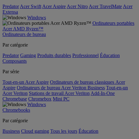
Predator
Acer Swift
Acer Aspire
Acer Nitro
Acer TravelMate
Acer
Extensa
Windows
Ordinateurs portables
Acer AMD Ryzen™
Ordinateurs de bureau
Par catégorie
Predator
Gaming
Produits durables
Professionnel
Éducation
Composants
Par série
Tout-en-un Acer Aspire
Ordinateurs de bureau classiques Acer
Aspire
Ordinateurs de bureau Acer Veriton Business
Tout-en-un
Acer Veriton
Stations de travail Acer Veriton
Add-In-One
Chromebase
Chromebox
Mini PC
Windows
Chromebooks
Par catégorie
Business
Cloud gaming
Tous les jours
Éducation