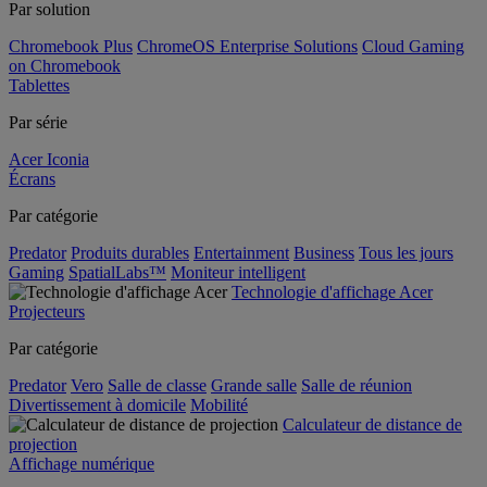
Par solution
Chromebook Plus
ChromeOS Enterprise Solutions
Cloud Gaming
on Chromebook
Tablettes
Par série
Acer Iconia
Écrans
Par catégorie
Predator
Produits durables
Entertainment
Business
Tous les jours
Gaming
SpatialLabs™
Moniteur intelligent
Technologie d'affichage Acer
Projecteurs
Par catégorie
Predator
Vero
Salle de classe
Grande salle
Salle de réunion
Divertissement à domicile
Mobilité
Calculateur de distance de
projection
Affichage numérique