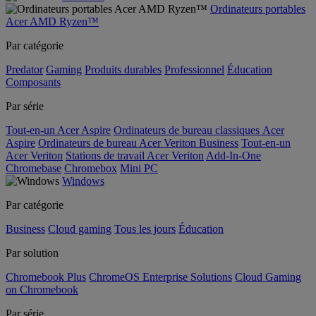
Ordinateurs portables
Acer AMD Ryzen™
Par catégorie
Predator
Gaming
Produits durables
Professionnel
Éducation
Composants
Par série
Tout-en-un Acer Aspire
Ordinateurs de bureau classiques Acer
Aspire
Ordinateurs de bureau Acer Veriton Business
Tout-en-un
Acer Veriton
Stations de travail Acer Veriton
Add-In-One
Chromebase
Chromebox
Mini PC
Windows
Par catégorie
Business
Cloud gaming
Tous les jours
Éducation
Par solution
Chromebook Plus
ChromeOS Enterprise Solutions
Cloud Gaming
on Chromebook
Par série