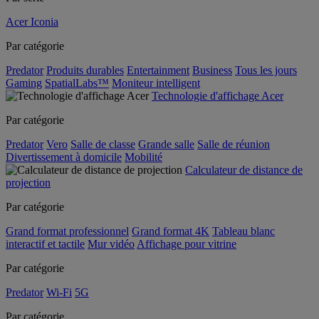
Acer Iconia
Par catégorie
Predator
Produits durables
Entertainment
Business
Tous les jours
Gaming
SpatialLabs™
Moniteur intelligent
Technologie d'affichage Acer
Par catégorie
Predator
Vero
Salle de classe
Grande salle
Salle de réunion
Divertissement à domicile
Mobilité
Calculateur de distance de
projection
Par catégorie
Grand format professionnel
Grand format 4K
Tableau blanc
interactif et tactile
Mur vidéo
Affichage pour vitrine
Par catégorie
Predator
Wi-Fi
5G
Par catégorie