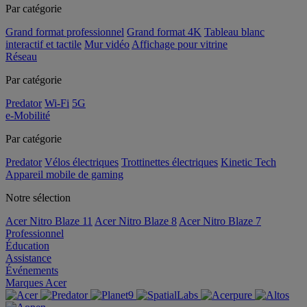
Par catégorie
Grand format professionnel
Grand format 4K
Tableau blanc
interactif et tactile
Mur vidéo
Affichage pour vitrine
Réseau
Par catégorie
Predator
Wi-Fi
5G
e-Mobilité
Par catégorie
Predator
Vélos électriques
Trottinettes électriques
Kinetic Tech
Appareil mobile de gaming
Notre sélection
Acer Nitro Blaze 11
Acer Nitro Blaze 8
Acer Nitro Blaze 7
Professionnel
Éducation
Assistance
Événements
Marques Acer