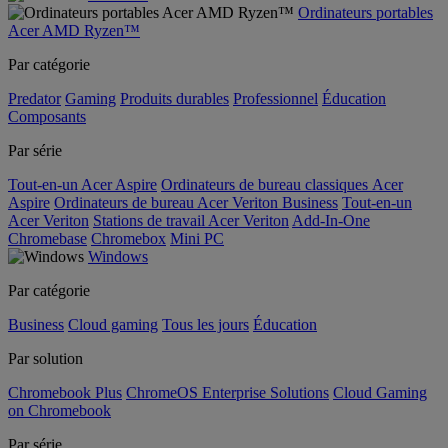
Ordinateurs portables
Acer AMD Ryzen™
Par catégorie
Predator
Gaming
Produits durables
Professionnel
Éducation
Composants
Par série
Tout-en-un Acer Aspire
Ordinateurs de bureau classiques Acer
Aspire
Ordinateurs de bureau Acer Veriton Business
Tout-en-un
Acer Veriton
Stations de travail Acer Veriton
Add-In-One
Chromebase
Chromebox
Mini PC
Windows
Par catégorie
Business
Cloud gaming
Tous les jours
Éducation
Par solution
Chromebook Plus
ChromeOS Enterprise Solutions
Cloud Gaming
on Chromebook
Par série