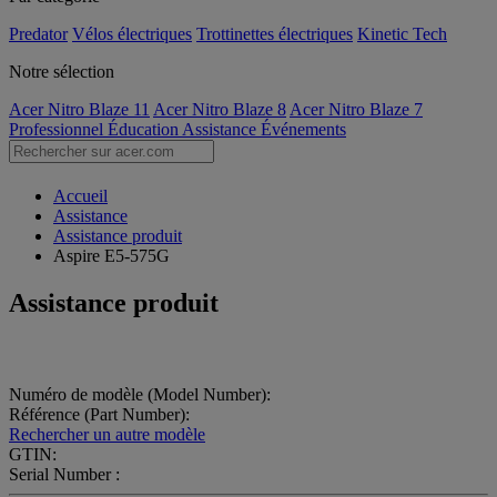
Predator
Vélos électriques
Trottinettes électriques
Kinetic Tech
Notre sélection
Acer Nitro Blaze 11
Acer Nitro Blaze 8
Acer Nitro Blaze 7
Professionnel
Éducation
Assistance
Événements
Accueil
Assistance
Assistance produit
Aspire E5-575G
Assistance produit
Numéro de modèle (Model Number):
Référence (Part Number):
Rechercher un autre modèle
GTIN:
Serial Number :