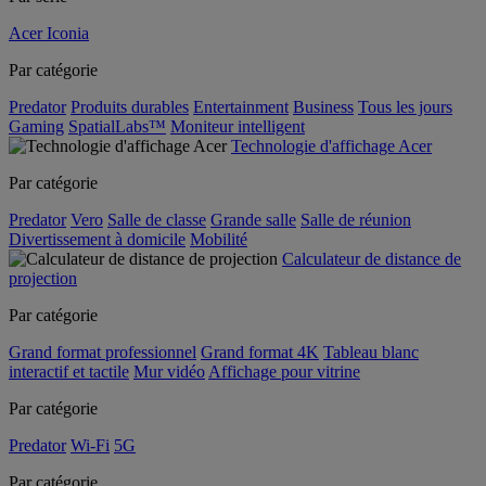
Acer Iconia
Par catégorie
Predator
Produits durables
Entertainment
Business
Tous les jours
Gaming
SpatialLabs™
Moniteur intelligent
Technologie d'affichage Acer
Par catégorie
Predator
Vero
Salle de classe
Grande salle
Salle de réunion
Divertissement à domicile
Mobilité
Calculateur de distance de
projection
Par catégorie
Grand format professionnel
Grand format 4K
Tableau blanc
interactif et tactile
Mur vidéo
Affichage pour vitrine
Par catégorie
Predator
Wi-Fi
5G
Par catégorie