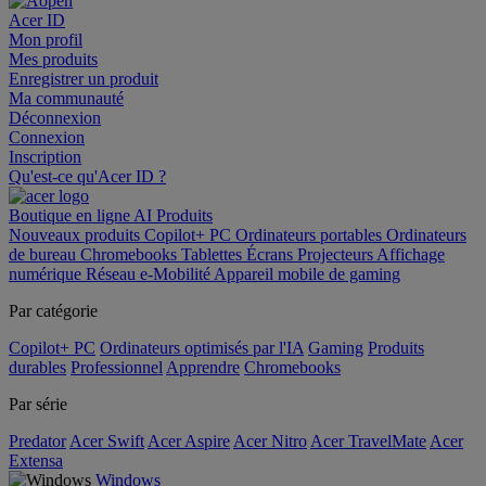
Acer ID
Mon profil
Mes produits
Enregistrer un produit
Ma communauté
Déconnexion
Connexion
Inscription
Qu'est-ce qu'Acer ID ?
Boutique en ligne
AI
Produits
Nouveaux produits
Copilot+ PC
Ordinateurs portables
Ordinateurs
de bureau
Chromebooks
Tablettes
Écrans
Projecteurs
Affichage
numérique
Réseau
e-Mobilité
Appareil mobile de gaming
Par catégorie
Copilot+ PC
Ordinateurs optimisés par l'IA
Gaming
Produits
durables
Professionnel
Apprendre
Chromebooks
Par série
Predator
Acer Swift
Acer Aspire
Acer Nitro
Acer TravelMate
Acer
Extensa
Windows