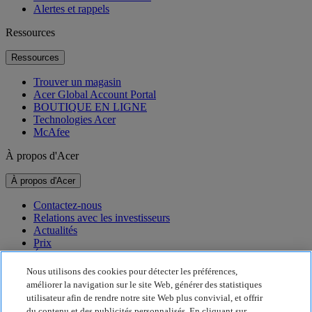
Alertes et rappels
Ressources
Ressources
Trouver un magasin
Acer Global Account Portal
BOUTIQUE EN LIGNE
Technologies Acer
McAfee
À propos d'Acer
À propos d'Acer
Contactez-nous
Relations avec les investisseurs
Actualités
Prix
Événements
Nous utilisons des cookies pour détecter les préférences,
Développement durable
améliorer la navigation sur le site Web, générer des statistiques
utilisateur afin de rendre notre site Web plus convivial, et offrir
Développement durable
du contenu et des publicités personnalisés. En cliquant sur