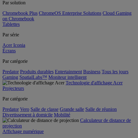
Par solution
Chromebook Plus
ChromeOS Enterprise Solutions
Cloud Gaming
on Chromebook
Tablettes
Par série
Acer Iconia
Écrans
Par catégorie
Predator
Produits durables
Entertainment
Business
Tous les jours
Gaming
SpatialLabs™
Moniteur intelligent
Technologie d'affichage Acer
Projecteurs
Par catégorie
Predator
Vero
Salle de classe
Grande salle
Salle de réunion
Divertissement à domicile
Mobilité
Calculateur de distance de
projection
Affichage numérique