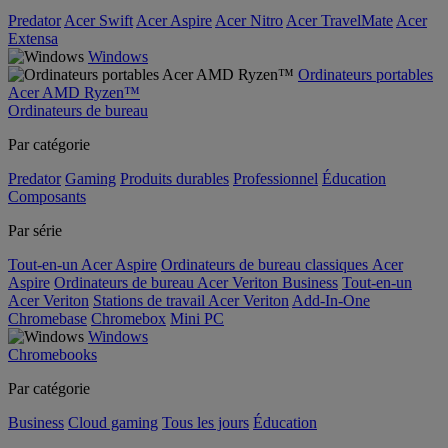
Predator
Acer Swift
Acer Aspire
Acer Nitro
Acer TravelMate
Acer
Extensa
Windows
Ordinateurs portables
Acer AMD Ryzen™
Ordinateurs de bureau
Par catégorie
Predator
Gaming
Produits durables
Professionnel
Éducation
Composants
Par série
Tout-en-un Acer Aspire
Ordinateurs de bureau classiques Acer
Aspire
Ordinateurs de bureau Acer Veriton Business
Tout-en-un
Acer Veriton
Stations de travail Acer Veriton
Add-In-One
Chromebase
Chromebox
Mini PC
Windows
Chromebooks
Par catégorie
Business
Cloud gaming
Tous les jours
Éducation