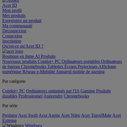
Acer ID
Mon profil
Mes produits
Enregistrer un produit
Ma communauté
Déconnexion
Connexion
Inscription
Qu'est-ce qu'Acer ID ?
Boutique en ligne
AI
Produits
Nouveaux produits
Copilot+ PC
Ordinateurs portables
Ordinateurs
de bureau
Chromebooks
Tablettes
Écrans
Projecteurs
Affichage
numérique
Réseau
e-Mobilité
Appareil mobile de gaming
Par catégorie
Copilot+ PC
Ordinateurs optimisés par l'IA
Gaming
Produits
durables
Professionnel
Apprendre
Chromebooks
Par série
Predator
Acer Swift
Acer Aspire
Acer Nitro
Acer TravelMate
Acer
Extensa
Windows