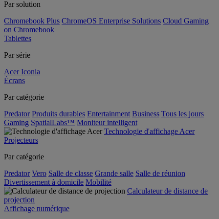
Par solution
Chromebook Plus
ChromeOS Enterprise Solutions
Cloud Gaming
on Chromebook
Tablettes
Par série
Acer Iconia
Écrans
Par catégorie
Predator
Produits durables
Entertainment
Business
Tous les jours
Gaming
SpatialLabs™
Moniteur intelligent
Technologie d'affichage Acer
Projecteurs
Par catégorie
Predator
Vero
Salle de classe
Grande salle
Salle de réunion
Divertissement à domicile
Mobilité
Calculateur de distance de
projection
Affichage numérique