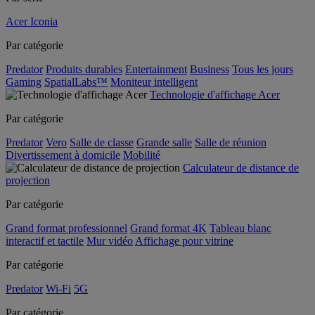
Acer Iconia
Par catégorie
Predator
Produits durables
Entertainment
Business
Tous les jours
Gaming
SpatialLabs™
Moniteur intelligent
Technologie d'affichage Acer
Par catégorie
Predator
Vero
Salle de classe
Grande salle
Salle de réunion
Divertissement à domicile
Mobilité
Calculateur de distance de
projection
Par catégorie
Grand format professionnel
Grand format 4K
Tableau blanc
interactif et tactile
Mur vidéo
Affichage pour vitrine
Par catégorie
Predator
Wi-Fi
5G
Par catégorie