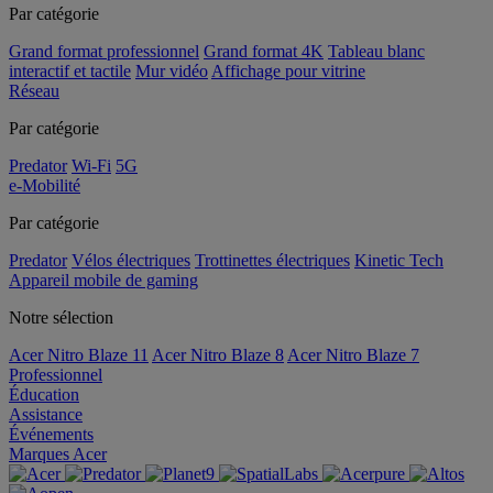
Par catégorie
Grand format professionnel
Grand format 4K
Tableau blanc
interactif et tactile
Mur vidéo
Affichage pour vitrine
Réseau
Par catégorie
Predator
Wi-Fi
5G
e-Mobilité
Par catégorie
Predator
Vélos électriques
Trottinettes électriques
Kinetic Tech
Appareil mobile de gaming
Notre sélection
Acer Nitro Blaze 11
Acer Nitro Blaze 8
Acer Nitro Blaze 7
Professionnel
Éducation
Assistance
Événements
Marques Acer