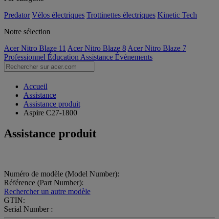
Predator
Vélos électriques
Trottinettes électriques
Kinetic Tech
Notre sélection
Acer Nitro Blaze 11
Acer Nitro Blaze 8
Acer Nitro Blaze 7
Professionnel
Éducation
Assistance
Événements
Accueil
Assistance
Assistance produit
Aspire C27-1800
Assistance produit
Numéro de modèle (Model Number):
Référence (Part Number):
Rechercher un autre modèle
GTIN:
Serial Number :