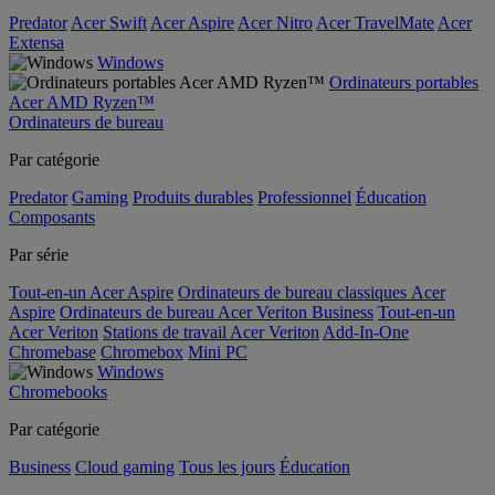
Predator
Acer Swift
Acer Aspire
Acer Nitro
Acer TravelMate
Acer
Extensa
Windows
Ordinateurs portables
Acer AMD Ryzen™
Ordinateurs de bureau
Par catégorie
Predator
Gaming
Produits durables
Professionnel
Éducation
Composants
Par série
Tout-en-un Acer Aspire
Ordinateurs de bureau classiques Acer
Aspire
Ordinateurs de bureau Acer Veriton Business
Tout-en-un
Acer Veriton
Stations de travail Acer Veriton
Add-In-One
Chromebase
Chromebox
Mini PC
Windows
Chromebooks
Par catégorie
Business
Cloud gaming
Tous les jours
Éducation