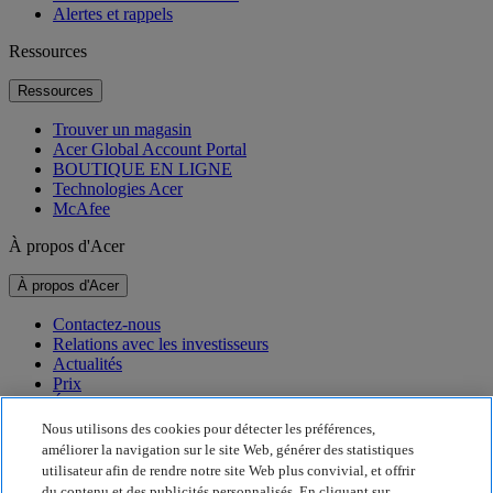
Alertes et rappels
Ressources
Ressources
Trouver un magasin
Acer Global Account Portal
BOUTIQUE EN LIGNE
Technologies Acer
McAfee
À propos d'Acer
À propos d'Acer
Contactez-nous
Relations avec les investisseurs
Actualités
Prix
Événements
Nous utilisons des cookies pour détecter les préférences,
Développement durable
améliorer la navigation sur le site Web, générer des statistiques
utilisateur afin de rendre notre site Web plus convivial, et offrir
Développement durable
du contenu et des publicités personnalisés. En cliquant sur