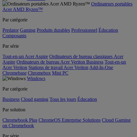
Ordinateurs portables
Acer AMD Ryzen™
Par catégorie
Predator
Gaming
Produits durables
Professionnel
Éducation
Composants
Par série
Tout-en-un Acer Aspire
Ordinateurs de bureau classiques Acer
Aspire
Ordinateurs de bureau Acer Veriton Business
Tout-en-un
Acer Veriton
Stations de travail Acer Veriton
Add-In-One
Chromebase
Chromebox
Mini PC
Windows
Par catégorie
Business
Cloud gaming
Tous les jours
Éducation
Par solution
Chromebook Plus
ChromeOS Enterprise Solutions
Cloud Gaming
on Chromebook
Par série