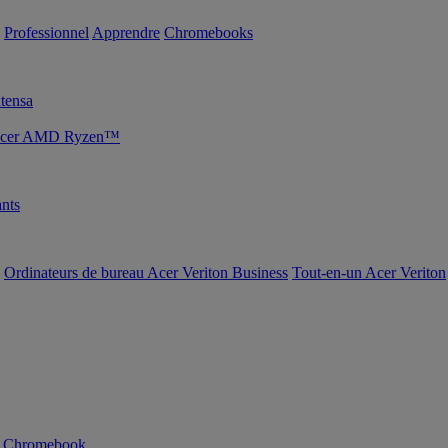
Professionnel
Apprendre
Chromebooks
tensa
s Acer AMD Ryzen™
nts
Ordinateurs de bureau Acer Veriton Business
Tout-en-un Acer Veriton
n Chromebook