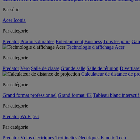
Par série
Acer Iconia
Par catégorie
Predator
Produits durables
Entertainment
Business
Tous les jours
Gam
Technologie d'affichage Acer
Par catégorie
Predator
Vero
Salle de classe
Grande salle
Salle de réunion
Divertiss
Calculateur de distance de pr
Par catégorie
Grand format professionnel
Grand format 4K
Tableau blanc interactif 
Par catégorie
Predator
Wi-Fi
5G
Par catégorie
Predator
Vélos électriques
Trottinettes électriques
Kinetic Tech