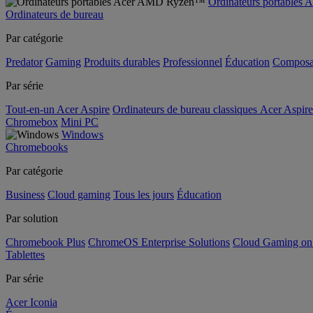
Ordinateurs portable
Ordinateurs de bureau
Par catégorie
Predator
Gaming
Produits durables
Professionnel
Éducation
Composa
Par série
Tout-en-un Acer Aspire
Ordinateurs de bureau classiques Acer Aspire
Chromebox
Mini PC
Windows
Chromebooks
Par catégorie
Business
Cloud gaming
Tous les jours
Éducation
Par solution
Chromebook Plus
ChromeOS Enterprise Solutions
Cloud Gaming o
Tablettes
Par série
Acer Iconia