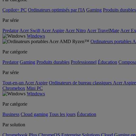
Copilot+ PC
Ordinateurs optimisés par l'IA
Gaming
Produits durables
Par série
Predator
Acer Swift
Acer Aspire
Acer Nitro
Acer TravelMate
Acer Ex
Windows
Ordinateurs portable
Par catégorie
Predator
Gaming
Produits durables
Professionnel
Éducation
Composa
Par série
Tout-en-un Acer Aspire
Ordinateurs de bureau classiques Acer Aspire
Chromebox
Mini PC
Windows
Par catégorie
Business
Cloud gaming
Tous les jours
Éducation
Par solution
Chromebook Plus
ChromeOS Enterprise Solutions
Cloud Gaming o