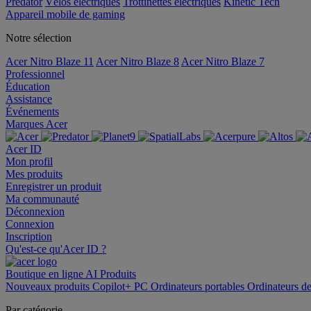
Predator
Vélos électriques
Trottinettes électriques
Kinetic Tech
Appareil mobile de gaming
Notre sélection
Acer Nitro Blaze 11
Acer Nitro Blaze 8
Acer Nitro Blaze 7
Professionnel
Éducation
Assistance
Événements
Marques Acer
Acer ID
Mon profil
Mes produits
Enregistrer un produit
Ma communauté
Déconnexion
Connexion
Inscription
Qu'est-ce qu'Acer ID ?
Boutique en ligne
AI
Produits
Nouveaux produits
Copilot+ PC
Ordinateurs portables
Ordinateurs d
Par catégorie