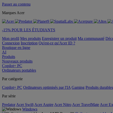
Passer au contenu
Marques Acer
-15% POUR LES ÉTUDIANTS
Mon profil
Mes produits
Enregistrer un produit
Ma communauté
Déc
Connexion
Inscription
Qu'est-ce qu'Acer ID ?
Boutique en ligne
AI
Produits
Nouveaux produits
Copilot+ PC
Ordinateurs portables
Par catégorie
Copilot+ PC
Ordinateurs optimisés par l'IA
Gaming
Produits durables
Par série
Predator
Acer Swift
Acer Aspire
Acer Nitro
Acer TravelMate
Acer Ex
Windows