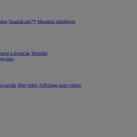
ing
SpatialLabs™
Moniteur intelligent
ement à domicile
Mobilité
ojection
et tactile
Mur vidéo
Affichage pour vitrine