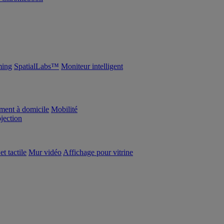
ing
SpatialLabs™
Moniteur intelligent
ement à domicile
Mobilité
ojection
et tactile
Mur vidéo
Affichage pour vitrine