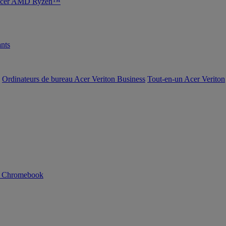
s Acer AMD Ryzen™
nts
Ordinateurs de bureau Acer Veriton Business
Tout-en-un Acer Veriton
n Chromebook