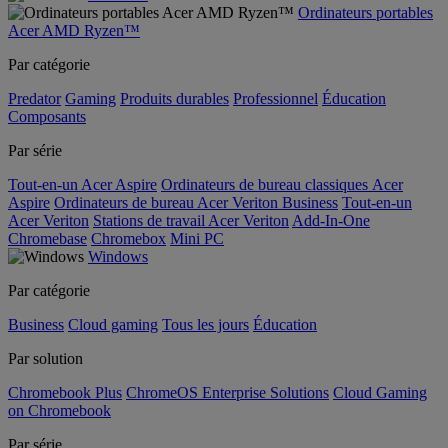
Ordinateurs portables
Acer AMD Ryzen™
Par catégorie
Predator
Gaming
Produits durables
Professionnel
Éducation
Composants
Par série
Tout-en-un Acer Aspire
Ordinateurs de bureau classiques Acer
Aspire
Ordinateurs de bureau Acer Veriton Business
Tout-en-un
Acer Veriton
Stations de travail Acer Veriton
Add-In-One
Chromebase
Chromebox
Mini PC
Windows
Par catégorie
Business
Cloud gaming
Tous les jours
Éducation
Par solution
Chromebook Plus
ChromeOS Enterprise Solutions
Cloud Gaming
on Chromebook
Par série