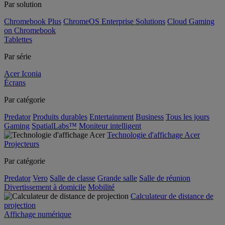
Par solution
Chromebook Plus
ChromeOS Enterprise Solutions
Cloud Gaming
on Chromebook
Tablettes
Par série
Acer Iconia
Écrans
Par catégorie
Predator
Produits durables
Entertainment
Business
Tous les jours
Gaming
SpatialLabs™
Moniteur intelligent
Technologie d'affichage Acer
Projecteurs
Par catégorie
Predator
Vero
Salle de classe
Grande salle
Salle de réunion
Divertissement à domicile
Mobilité
Calculateur de distance de
projection
Affichage numérique