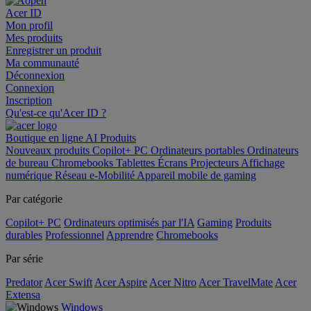
Acer ID
Mon profil
Mes produits
Enregistrer un produit
Ma communauté
Déconnexion
Connexion
Inscription
Qu'est-ce qu'Acer ID ?
Boutique en ligne
AI
Produits
Nouveaux produits
Copilot+ PC
Ordinateurs portables
Ordinateurs
de bureau
Chromebooks
Tablettes
Écrans
Projecteurs
Affichage
numérique
Réseau
e-Mobilité
Appareil mobile de gaming
Par catégorie
Copilot+ PC
Ordinateurs optimisés par l'IA
Gaming
Produits
durables
Professionnel
Apprendre
Chromebooks
Par série
Predator
Acer Swift
Acer Aspire
Acer Nitro
Acer TravelMate
Acer
Extensa
Windows