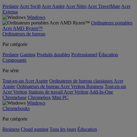
Predator
Acer Swift
Acer Aspire
Acer Nitro
Acer TravelMate
Acer
Extensa
Windows
Ordinateurs portables
Acer AMD Ryzen™
Ordinateurs de bureau
Par catégorie
Predator
Gaming
Produits durables
Professionnel
Éducation
Composants
Par série
Tout-en-un Acer Aspire
Ordinateurs de bureau classiques Acer
Aspire
Ordinateurs de bureau Acer Veriton Business
Tout-en-un
Acer Veriton
Stations de travail Acer Veriton
Add-In-One
Chromebase
Chromebox
Mini PC
Windows
Chromebooks
Par catégorie
Business
Cloud gaming
Tous les jours
Éducation