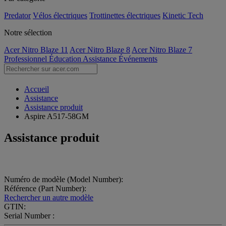
Predator
Vélos électriques
Trottinettes électriques
Kinetic Tech
Notre sélection
Acer Nitro Blaze 11
Acer Nitro Blaze 8
Acer Nitro Blaze 7
Professionnel
Éducation
Assistance
Événements
Accueil
Assistance
Assistance produit
Aspire A517-58GM
Assistance produit
Numéro de modèle (Model Number):
Référence (Part Number):
Rechercher un autre modèle
GTIN:
Serial Number :