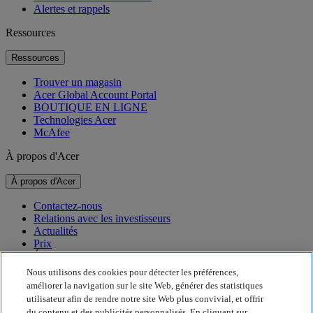
Alertes et rappels
Ressources
Ressources
Trouver un magasin
Acer Global Account Portal
BOUTIQUE EN LIGNE
Technologies Acer
McAfee
À propos d'Acer
À propos d'Acer
Contactez-nous
Relations avec les investisseurs
Actualités
Prix
Événements
Nous utilisons des cookies pour détecter les préférences,
Développement durable
améliorer la navigation sur le site Web, générer des statistiques
utilisateur afin de rendre notre site Web plus convivial, et offrir
Développement durable
du contenu et des publicités personnalisés. En cliquant sur