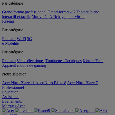
Par catégorie
Grand format professionnel
Grand format 4K
Tableau blanc
interactif et tactile
Mur vidéo
Affichage pour vitrine
Réseau
Par catégorie
Predator
Wi-Fi
5G
e-Mobilité
Par catégorie
Predator
Vélos électriques
Trottinettes électriques
Kinetic Tech
Appareil mobile de gaming
Notre sélection
Acer Nitro Blaze 11
Acer Nitro Blaze 8
Acer Nitro Blaze 7
Professionnel
Éducation
Assistance
Événements
Marques Acer