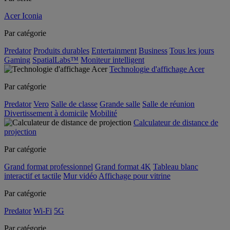
Acer Iconia
Par catégorie
Predator
Produits durables
Entertainment
Business
Tous les jours
Gaming
SpatialLabs™
Moniteur intelligent
Technologie d'affichage Acer
Par catégorie
Predator
Vero
Salle de classe
Grande salle
Salle de réunion
Divertissement à domicile
Mobilité
Calculateur de distance de
projection
Par catégorie
Grand format professionnel
Grand format 4K
Tableau blanc
interactif et tactile
Mur vidéo
Affichage pour vitrine
Par catégorie
Predator
Wi-Fi
5G
Par catégorie