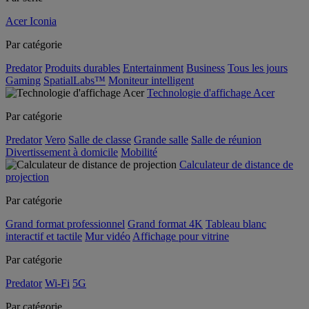
Acer Iconia
Par catégorie
Predator
Produits durables
Entertainment
Business
Tous les jours
Gaming
SpatialLabs™
Moniteur intelligent
Technologie d'affichage Acer
Par catégorie
Predator
Vero
Salle de classe
Grande salle
Salle de réunion
Divertissement à domicile
Mobilité
Calculateur de distance de
projection
Par catégorie
Grand format professionnel
Grand format 4K
Tableau blanc
interactif et tactile
Mur vidéo
Affichage pour vitrine
Par catégorie
Predator
Wi-Fi
5G
Par catégorie