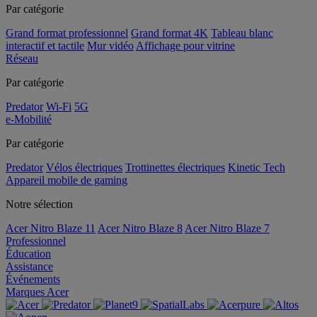
Par catégorie
Grand format professionnel
Grand format 4K
Tableau blanc
interactif et tactile
Mur vidéo
Affichage pour vitrine
Réseau
Par catégorie
Predator
Wi-Fi
5G
e-Mobilité
Par catégorie
Predator
Vélos électriques
Trottinettes électriques
Kinetic Tech
Appareil mobile de gaming
Notre sélection
Acer Nitro Blaze 11
Acer Nitro Blaze 8
Acer Nitro Blaze 7
Professionnel
Éducation
Assistance
Événements
Marques Acer