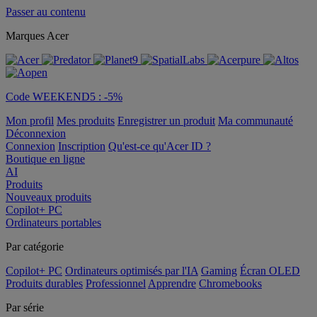
Passer au contenu
Marques Acer
Code WEEKEND5 : -5%
Mon profil
Mes produits
Enregistrer un produit
Ma communauté
Déconnexion
Connexion
Inscription
Qu'est-ce qu'Acer ID ?
Boutique en ligne
AI
Produits
Nouveaux produits
Copilot+ PC
Ordinateurs portables
Par catégorie
Copilot+ PC
Ordinateurs optimisés par l'IA
Gaming
Écran OLED
Produits durables
Professionnel
Apprendre
Chromebooks
Par série