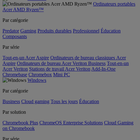
Ordinateurs portables
Acer AMD Ryzen™
Par catégorie
Predator
Gaming
Produits durables
Professionnel
Éducation
Composants
Par série
Tout-en-un Acer Aspire
Ordinateurs de bureau classiques Acer
Aspire
Ordinateurs de bureau Acer Veriton Business
Tout-en-un
Acer Veriton
Stations de travail Acer Veriton
Add-In-One
Chromebase
Chromebox
Mini PC
Windows
Par catégorie
Business
Cloud gaming
Tous les jours
Éducation
Par solution
Chromebook Plus
ChromeOS Enterprise Solutions
Cloud Gaming
on Chromebook
Par série