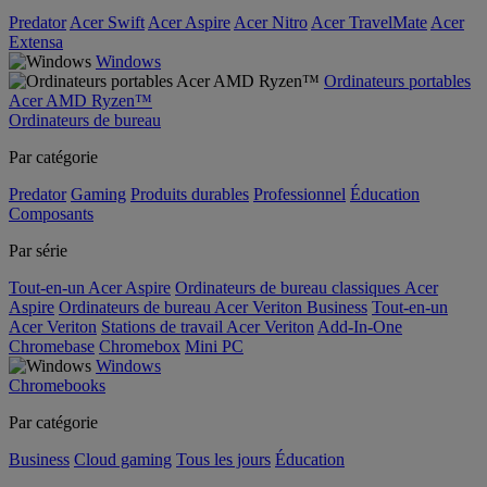
Predator
Acer Swift
Acer Aspire
Acer Nitro
Acer TravelMate
Acer
Extensa
Windows
Ordinateurs portables
Acer AMD Ryzen™
Ordinateurs de bureau
Par catégorie
Predator
Gaming
Produits durables
Professionnel
Éducation
Composants
Par série
Tout-en-un Acer Aspire
Ordinateurs de bureau classiques Acer
Aspire
Ordinateurs de bureau Acer Veriton Business
Tout-en-un
Acer Veriton
Stations de travail Acer Veriton
Add-In-One
Chromebase
Chromebox
Mini PC
Windows
Chromebooks
Par catégorie
Business
Cloud gaming
Tous les jours
Éducation