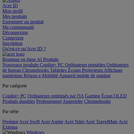
Acer ID
Mon profil
Mes produits
Enregistrer un produit
Ma communauté
Déconnexion
Connexion
Inscription
Qu'est-ce qu'Acer ID ?
Boutique en ligne
AI
Produits
Nouveaux produits
Copilot+ PC
Ordinateurs portables
Ordinateurs
de bureau
Chromebooks
Tablettes
Écrans
Projecteurs
Affichage
numérique
Réseau
e-Mobilité
Appareil mobile de gaming
Par catégorie
Copilot+ PC
Ordinateurs optimisés par l'IA
Gaming
Écran OLED
Produits durables
Professionnel
Apprendre
Chromebooks
Par série
Predator
Acer Swift
Acer Aspire
Acer Nitro
Acer TravelMate
Acer
Extensa
Windows