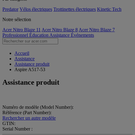
Predator
Vélos électriques
Trottinettes électriques
Kinetic Tech
Notre sélection
Acer Nitro Blaze 11
Acer Nitro Blaze 8
Acer Nitro Blaze 7
Professionnel
Éducation
Assistance
Événements
Accueil
Assistance
Assistance produit
Aspire A517-53
Assistance produit
Numéro de modèle (Model Number):
Référence (Part Number):
Rechercher un autre modèle
GTIN:
Serial Number :