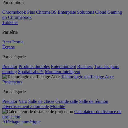
Par solution
Chromebook Plus
ChromeOS Enterprise Solutions
Cloud Gaming
on Chromebook
Tablettes
Par série
Acer Iconia
Écrans
Par catégorie
Predator
Produits durables
Entertainment
Business
Tous les jours
Gaming
SpatialLabs™
Moniteur intelligent
Technologie d'affichage Acer
Projecteurs
Par catégorie
Predator
Vero
Salle de classe
Grande salle
Salle de réunion
Divertissement à domicile
Mobilité
Calculateur de distance de
projection
Affichage numérique