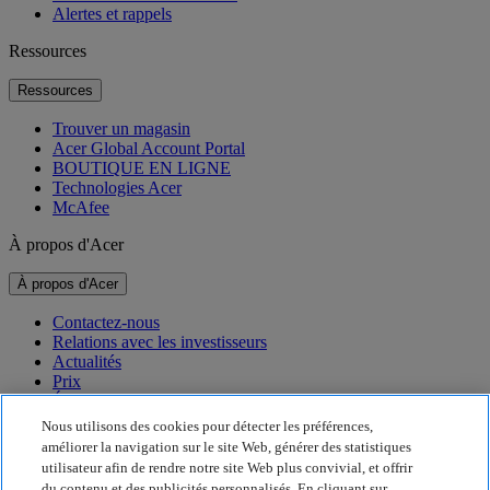
Alertes et rappels
Ressources
Ressources
Trouver un magasin
Acer Global Account Portal
BOUTIQUE EN LIGNE
Technologies Acer
McAfee
À propos d'Acer
À propos d'Acer
Contactez-nous
Relations avec les investisseurs
Actualités
Prix
Événements
Nous utilisons des cookies pour détecter les préférences,
Développement durable
améliorer la navigation sur le site Web, générer des statistiques
utilisateur afin de rendre notre site Web plus convivial, et offrir
Développement durable
du contenu et des publicités personnalisés. En cliquant sur