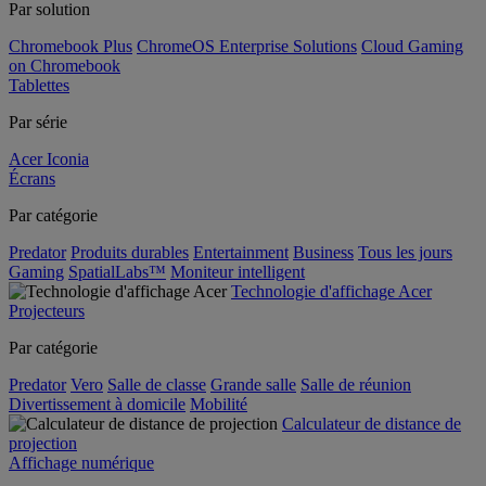
Par solution
Chromebook Plus
ChromeOS Enterprise Solutions
Cloud Gaming
on Chromebook
Tablettes
Par série
Acer Iconia
Écrans
Par catégorie
Predator
Produits durables
Entertainment
Business
Tous les jours
Gaming
SpatialLabs™
Moniteur intelligent
Technologie d'affichage Acer
Projecteurs
Par catégorie
Predator
Vero
Salle de classe
Grande salle
Salle de réunion
Divertissement à domicile
Mobilité
Calculateur de distance de
projection
Affichage numérique