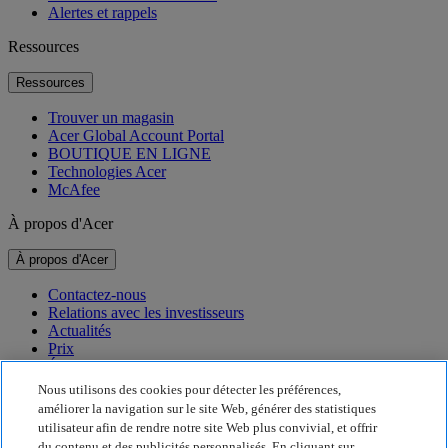
Alertes et rappels
Ressources
Ressources
Trouver un magasin
Acer Global Account Portal
BOUTIQUE EN LIGNE
Technologies Acer
McAfee
À propos d'Acer
À propos d'Acer
Contactez-nous
Relations avec les investisseurs
Actualités
Prix
Événements
Nous utilisons des cookies pour détecter les préférences,
Développement durable
améliorer la navigation sur le site Web, générer des statistiques
utilisateur afin de rendre notre site Web plus convivial, et offrir
Développement durable
du contenu et des publicités personnalisés. En cliquant sur