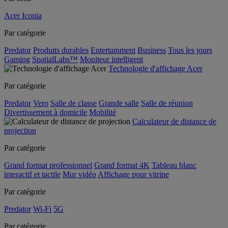
Acer Iconia
Par catégorie
Predator
Produits durables
Entertainment
Business
Tous les jours
Gaming
SpatialLabs™
Moniteur intelligent
Technologie d'affichage Acer
Par catégorie
Predator
Vero
Salle de classe
Grande salle
Salle de réunion
Divertissement à domicile
Mobilité
Calculateur de distance de
projection
Par catégorie
Grand format professionnel
Grand format 4K
Tableau blanc
interactif et tactile
Mur vidéo
Affichage pour vitrine
Par catégorie
Predator
Wi-Fi
5G
Par catégorie