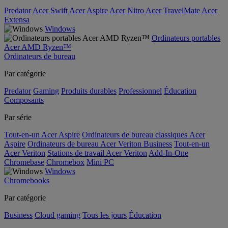
Predator
Acer Swift
Acer Aspire
Acer Nitro
Acer TravelMate
Acer
Extensa
Windows
Ordinateurs portables
Acer AMD Ryzen™
Ordinateurs de bureau
Par catégorie
Predator
Gaming
Produits durables
Professionnel
Éducation
Composants
Par série
Tout-en-un Acer Aspire
Ordinateurs de bureau classiques Acer
Aspire
Ordinateurs de bureau Acer Veriton Business
Tout-en-un
Acer Veriton
Stations de travail Acer Veriton
Add-In-One
Chromebase
Chromebox
Mini PC
Windows
Chromebooks
Par catégorie
Business
Cloud gaming
Tous les jours
Éducation