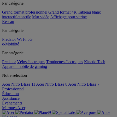
Par catégorie
Grand format professionnel
Grand format 4K
Tableau blanc
interactif et tactile
Mur vidéo
Affichage pour vitrine
Réseau
Par catégorie
Predator
Wi-Fi
5G
e-Mobilité
Par catégorie
Predator
Vélos électriques
Trottinettes électriques
Kinetic Tech
Appareil mobile de gaming
Notre sélection
Acer Nitro Blaze 11
Acer Nitro Blaze 8
Acer Nitro Blaze 7
Professionnel
Éducation
Assistance
Événements
Marques Acer