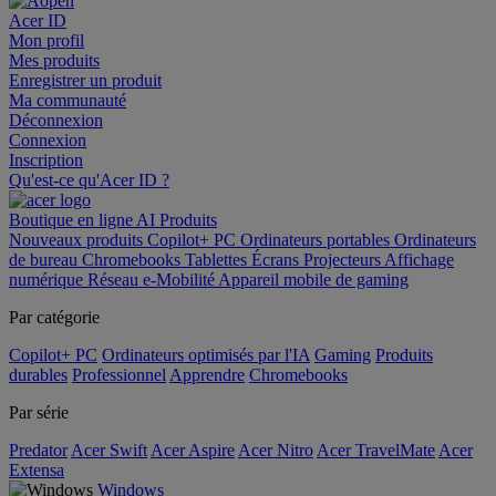
Acer ID
Mon profil
Mes produits
Enregistrer un produit
Ma communauté
Déconnexion
Connexion
Inscription
Qu'est-ce qu'Acer ID ?
Boutique en ligne
AI
Produits
Nouveaux produits
Copilot+ PC
Ordinateurs portables
Ordinateurs
de bureau
Chromebooks
Tablettes
Écrans
Projecteurs
Affichage
numérique
Réseau
e-Mobilité
Appareil mobile de gaming
Par catégorie
Copilot+ PC
Ordinateurs optimisés par l'IA
Gaming
Produits
durables
Professionnel
Apprendre
Chromebooks
Par série
Predator
Acer Swift
Acer Aspire
Acer Nitro
Acer TravelMate
Acer
Extensa
Windows