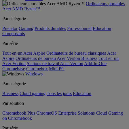
Ordinateurs portables
Acer AMD Ryzen™
Par catégorie
Predator
Gaming
Produits durables
Professionnel
Éducation
Composants
Par série
Tout-en-un Acer Aspire
Ordinateurs de bureau classiques Acer
Aspire
Ordinateurs de bureau Acer Veriton Business
Tout-en-un
Acer Veriton
Stations de travail Acer Veriton
Add-In-One
Chromebase
Chromebox
Mini PC
Windows
Par catégorie
Business
Cloud gaming
Tous les jours
Éducation
Par solution
Chromebook Plus
ChromeOS Enterprise Solutions
Cloud Gaming
on Chromebook
Par série