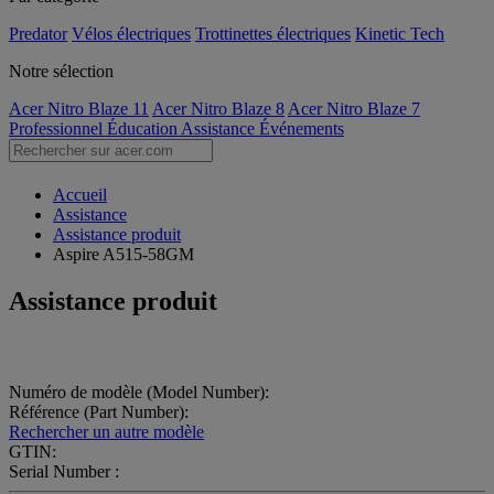
Predator
Vélos électriques
Trottinettes électriques
Kinetic Tech
Notre sélection
Acer Nitro Blaze 11
Acer Nitro Blaze 8
Acer Nitro Blaze 7
Professionnel
Éducation
Assistance
Événements
Accueil
Assistance
Assistance produit
Aspire A515-58GM
Assistance produit
Numéro de modèle (Model Number):
Référence (Part Number):
Rechercher un autre modèle
GTIN:
Serial Number :