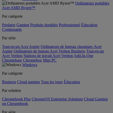
Ordinateurs portables
Acer AMD Ryzen™
Par catégorie
Predator
Gaming
Produits durables
Professionnel
Éducation
Composants
Par série
Tout-en-un Acer Aspire
Ordinateurs de bureau classiques Acer
Aspire
Ordinateurs de bureau Acer Veriton Business
Tout-en-un
Acer Veriton
Stations de travail Acer Veriton
Add-In-One
Chromebase
Chromebox
Mini PC
Windows
Par catégorie
Business
Cloud gaming
Tous les jours
Éducation
Par solution
Chromebook Plus
ChromeOS Enterprise Solutions
Cloud Gaming
on Chromebook
Par série