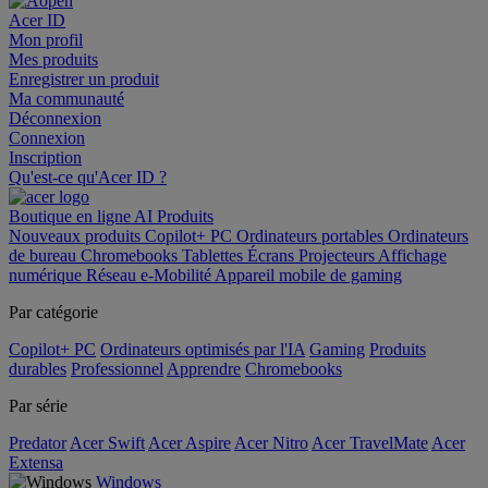
Acer ID
Mon profil
Mes produits
Enregistrer un produit
Ma communauté
Déconnexion
Connexion
Inscription
Qu'est-ce qu'Acer ID ?
Boutique en ligne
AI
Produits
Nouveaux produits
Copilot+ PC
Ordinateurs portables
Ordinateurs
de bureau
Chromebooks
Tablettes
Écrans
Projecteurs
Affichage
numérique
Réseau
e-Mobilité
Appareil mobile de gaming
Par catégorie
Copilot+ PC
Ordinateurs optimisés par l'IA
Gaming
Produits
durables
Professionnel
Apprendre
Chromebooks
Par série
Predator
Acer Swift
Acer Aspire
Acer Nitro
Acer TravelMate
Acer
Extensa
Windows