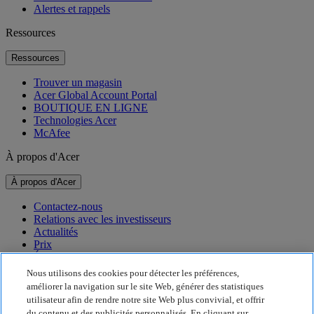
Alertes et rappels
Ressources
Ressources
Trouver un magasin
Acer Global Account Portal
BOUTIQUE EN LIGNE
Technologies Acer
McAfee
À propos d'Acer
À propos d'Acer
Contactez-nous
Relations avec les investisseurs
Actualités
Prix
Événements
Nous utilisons des cookies pour détecter les préférences,
Développement durable
améliorer la navigation sur le site Web, générer des statistiques
utilisateur afin de rendre notre site Web plus convivial, et offrir
Développement durable
du contenu et des publicités personnalisés. En cliquant sur