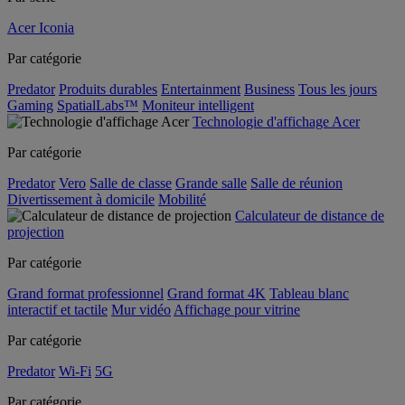
Acer Iconia
Par catégorie
Predator
Produits durables
Entertainment
Business
Tous les jours
Gaming
SpatialLabs™
Moniteur intelligent
Technologie d'affichage Acer
Par catégorie
Predator
Vero
Salle de classe
Grande salle
Salle de réunion
Divertissement à domicile
Mobilité
Calculateur de distance de
projection
Par catégorie
Grand format professionnel
Grand format 4K
Tableau blanc
interactif et tactile
Mur vidéo
Affichage pour vitrine
Par catégorie
Predator
Wi-Fi
5G
Par catégorie