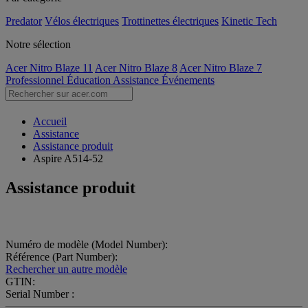
Predator
Vélos électriques
Trottinettes électriques
Kinetic Tech
Notre sélection
Acer Nitro Blaze 11
Acer Nitro Blaze 8
Acer Nitro Blaze 7
Professionnel
Éducation
Assistance
Événements
Accueil
Assistance
Assistance produit
Aspire A514-52
Assistance produit
Numéro de modèle (Model Number):
Référence (Part Number):
Rechercher un autre modèle
GTIN:
Serial Number :