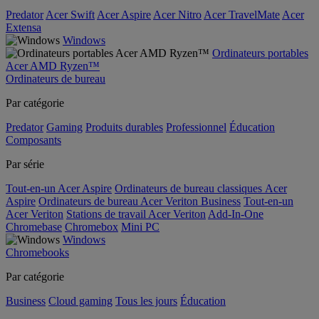
Predator
Acer Swift
Acer Aspire
Acer Nitro
Acer TravelMate
Acer
Extensa
Windows
Ordinateurs portables
Acer AMD Ryzen™
Ordinateurs de bureau
Par catégorie
Predator
Gaming
Produits durables
Professionnel
Éducation
Composants
Par série
Tout-en-un Acer Aspire
Ordinateurs de bureau classiques Acer
Aspire
Ordinateurs de bureau Acer Veriton Business
Tout-en-un
Acer Veriton
Stations de travail Acer Veriton
Add-In-One
Chromebase
Chromebox
Mini PC
Windows
Chromebooks
Par catégorie
Business
Cloud gaming
Tous les jours
Éducation