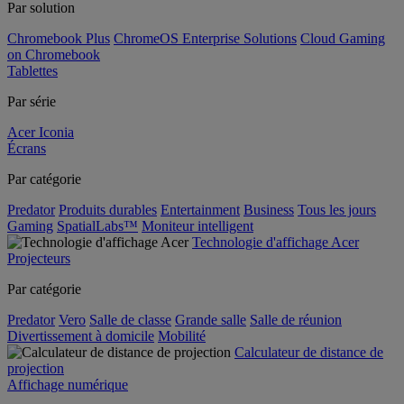
Par solution
Chromebook Plus
ChromeOS Enterprise Solutions
Cloud Gaming
on Chromebook
Tablettes
Par série
Acer Iconia
Écrans
Par catégorie
Predator
Produits durables
Entertainment
Business
Tous les jours
Gaming
SpatialLabs™
Moniteur intelligent
Technologie d'affichage Acer
Projecteurs
Par catégorie
Predator
Vero
Salle de classe
Grande salle
Salle de réunion
Divertissement à domicile
Mobilité
Calculateur de distance de
projection
Affichage numérique