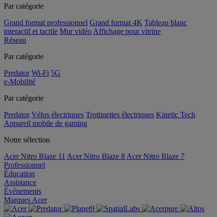
Par catégorie
Grand format professionnel
Grand format 4K
Tableau blanc
interactif et tactile
Mur vidéo
Affichage pour vitrine
Réseau
Par catégorie
Predator
Wi-Fi
5G
e-Mobilité
Par catégorie
Predator
Vélos électriques
Trottinettes électriques
Kinetic Tech
Appareil mobile de gaming
Notre sélection
Acer Nitro Blaze 11
Acer Nitro Blaze 8
Acer Nitro Blaze 7
Professionnel
Éducation
Assistance
Événements
Marques Acer