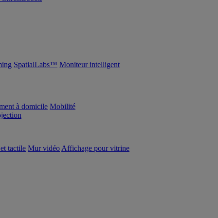
ing
SpatialLabs™
Moniteur intelligent
ement à domicile
Mobilité
ojection
et tactile
Mur vidéo
Affichage pour vitrine