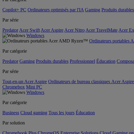
Copilot+ PC
Ordinateurs optimisés par l'IA
Gaming
Produits durables
Par série
Predator
Acer Swift
Acer Aspire
Acer Nitro
Acer TravelMate
Acer Ex
Windows
Ordinateurs portable
Par catégorie
Predator
Gaming
Produits durables
Professionnel
Éducation
Composa
Par série
Tout-en-un Acer Aspire
Ordinateurs de bureau classiques Acer Aspire
Chromebox
Mini PC
Windows
Par catégorie
Business
Cloud gaming
Tous les jours
Éducation
Par solution
Chromebook Plus
ChromeOS Enterprise Solutions
Cloud Gaming o