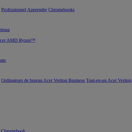
Professionnel
Apprendre
Chromebooks
tensa
s Acer AMD Ryzen™
nts
Ordinateurs de bureau Acer Veriton Business
Tout-en-un Acer Veriton
n Chromebook