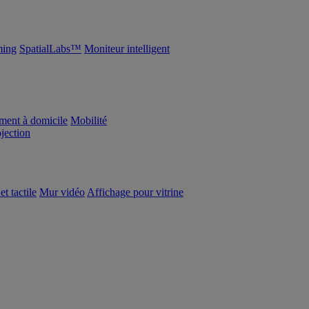
ing
SpatialLabs™
Moniteur intelligent
ement à domicile
Mobilité
ojection
et tactile
Mur vidéo
Affichage pour vitrine