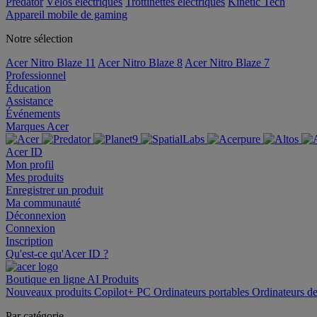
Predator
Vélos électriques
Trottinettes électriques
Kinetic Tech
Appareil mobile de gaming
Notre sélection
Acer Nitro Blaze 11
Acer Nitro Blaze 8
Acer Nitro Blaze 7
Professionnel
Éducation
Assistance
Événements
Marques Acer
Acer ID
Mon profil
Mes produits
Enregistrer un produit
Ma communauté
Déconnexion
Connexion
Inscription
Qu'est-ce qu'Acer ID ?
Boutique en ligne
AI
Produits
Nouveaux produits
Copilot+ PC
Ordinateurs portables
Ordinateurs d
Par catégorie