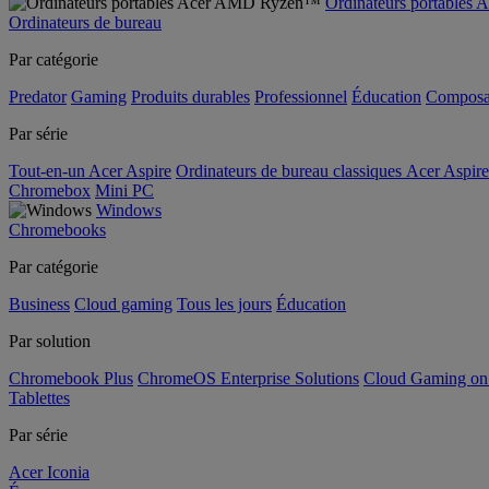
Ordinateurs portable
Ordinateurs de bureau
Par catégorie
Predator
Gaming
Produits durables
Professionnel
Éducation
Composa
Par série
Tout-en-un Acer Aspire
Ordinateurs de bureau classiques Acer Aspire
Chromebox
Mini PC
Windows
Chromebooks
Par catégorie
Business
Cloud gaming
Tous les jours
Éducation
Par solution
Chromebook Plus
ChromeOS Enterprise Solutions
Cloud Gaming o
Tablettes
Par série
Acer Iconia