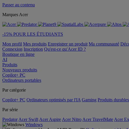
Passer au contenu
Marques Acer
-15% POUR LES ÉTUDIANTS
Mon profil
Mes produits
Enregistrer un produit
Ma communauté
Déc
Connexion
Inscription
Qu'est-ce qu'Acer ID ?
Boutique en ligne
AI
Produits
Nouveaux produits
Copilot+ PC
Ordinateurs portables
Par catégorie
Copilot+ PC
Ordinateurs optimisés par l'IA
Gaming
Produits durables
Par série
Predator
Acer Swift
Acer Aspire
Acer Nitro
Acer TravelMate
Acer Ex
Windows