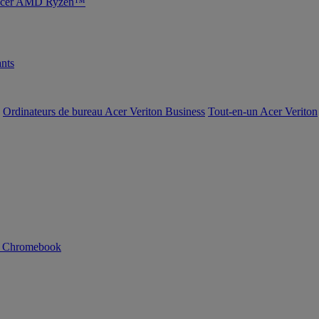
s Acer AMD Ryzen™
nts
Ordinateurs de bureau Acer Veriton Business
Tout-en-un Acer Veriton
n Chromebook