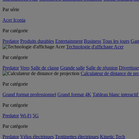
Par série
Acer Iconia
Par catégorie
Predator
Produits durables
Entertainment
Business
Tous les jours
Gam
Technologie d'affichage Acer
Par catégorie
Predator
Vero
Salle de classe
Grande salle
Salle de réunion
Divertiss
Calculateur de distance de pr
Par catégorie
Grand format professionnel
Grand format 4K
Tableau blanc interactif 
Par catégorie
Predator
Wi-Fi
5G
Par catégorie
Predator
Vélos électriques
Trottinettes électriques
Kinetic Tech