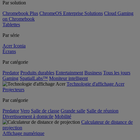
Par solution
Chromebook Plus
ChromeOS Enterprise Solutions
Cloud Gaming
on Chromebook
Tablettes
Par série
Acer Iconia
Écrans
Par catégorie
Predator
Produits durables
Entertainment
Business
Tous les jours
Gaming
SpatialLabs™
Moniteur intelligent
Technologie d'affichage Acer
Projecteurs
Par catégorie
Predator
Vero
Salle de classe
Grande salle
Salle de réunion
Divertissement à domicile
Mobilité
Calculateur de distance de
projection
Affichage numérique