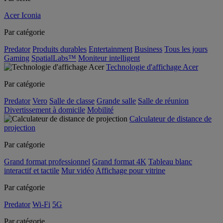
Acer Iconia
Par catégorie
Predator
Produits durables
Entertainment
Business
Tous les jours
Gaming
SpatialLabs™
Moniteur intelligent
Technologie d'affichage Acer
Par catégorie
Predator
Vero
Salle de classe
Grande salle
Salle de réunion
Divertissement à domicile
Mobilité
Calculateur de distance de
projection
Par catégorie
Grand format professionnel
Grand format 4K
Tableau blanc
interactif et tactile
Mur vidéo
Affichage pour vitrine
Par catégorie
Predator
Wi-Fi
5G
Par catégorie