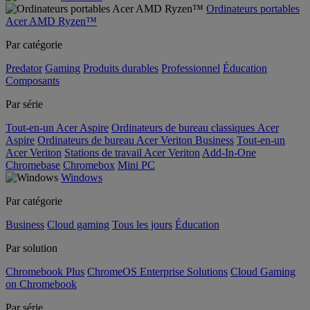
Ordinateurs portables
Acer AMD Ryzen™
Par catégorie
Predator
Gaming
Produits durables
Professionnel
Éducation
Composants
Par série
Tout-en-un Acer Aspire
Ordinateurs de bureau classiques Acer
Aspire
Ordinateurs de bureau Acer Veriton Business
Tout-en-un
Acer Veriton
Stations de travail Acer Veriton
Add-In-One
Chromebase
Chromebox
Mini PC
Windows
Par catégorie
Business
Cloud gaming
Tous les jours
Éducation
Par solution
Chromebook Plus
ChromeOS Enterprise Solutions
Cloud Gaming
on Chromebook
Par série