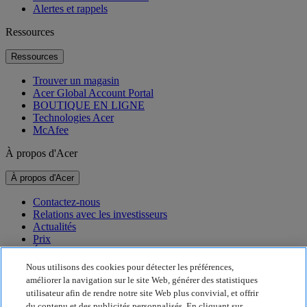
Alertes et rappels
Ressources
Ressources
Trouver un magasin
Acer Global Account Portal
BOUTIQUE EN LIGNE
Technologies Acer
McAfee
À propos d'Acer
À propos d'Acer
Contactez-nous
Relations avec les investisseurs
Actualités
Prix
Événements
Nous utilisons des cookies pour détecter les préférences,
Développement durable
améliorer la navigation sur le site Web, générer des statistiques
utilisateur afin de rendre notre site Web plus convivial, et offrir
Développement durable
du contenu et des publicités personnalisés. En cliquant sur