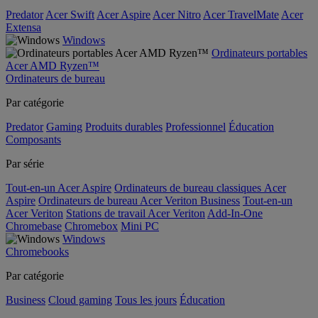
Predator
Acer Swift
Acer Aspire
Acer Nitro
Acer TravelMate
Acer
Extensa
Windows
Ordinateurs portables
Acer AMD Ryzen™
Ordinateurs de bureau
Par catégorie
Predator
Gaming
Produits durables
Professionnel
Éducation
Composants
Par série
Tout-en-un Acer Aspire
Ordinateurs de bureau classiques Acer
Aspire
Ordinateurs de bureau Acer Veriton Business
Tout-en-un
Acer Veriton
Stations de travail Acer Veriton
Add-In-One
Chromebase
Chromebox
Mini PC
Windows
Chromebooks
Par catégorie
Business
Cloud gaming
Tous les jours
Éducation