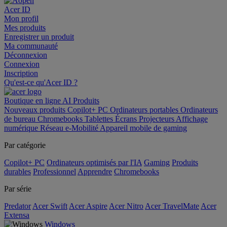
Acer ID
Mon profil
Mes produits
Enregistrer un produit
Ma communauté
Déconnexion
Connexion
Inscription
Qu'est-ce qu'Acer ID ?
Boutique en ligne
AI
Produits
Nouveaux produits
Copilot+ PC
Ordinateurs portables
Ordinateurs
de bureau
Chromebooks
Tablettes
Écrans
Projecteurs
Affichage
numérique
Réseau
e-Mobilité
Appareil mobile de gaming
Par catégorie
Copilot+ PC
Ordinateurs optimisés par l'IA
Gaming
Produits
durables
Professionnel
Apprendre
Chromebooks
Par série
Predator
Acer Swift
Acer Aspire
Acer Nitro
Acer TravelMate
Acer
Extensa
Windows