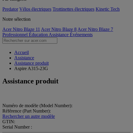
Predator
Vélos électriques
Trottinettes électriques
Kinetic Tech
Notre sélection
Acer Nitro Blaze 11
Acer Nitro Blaze 8
Acer Nitro Blaze 7
Professionnel
Éducation
Assistance
Événements
Accueil
Assistance
Assistance produit
Aspire A315-23G
Assistance produit
Numéro de modèle (Model Number):
Référence (Part Number):
Rechercher un autre modèle
GTIN:
Serial Number :