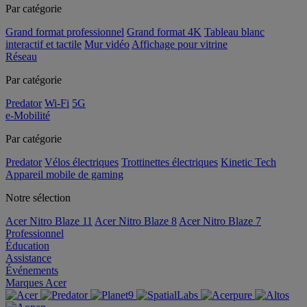
Par catégorie
Grand format professionnel
Grand format 4K
Tableau blanc
interactif et tactile
Mur vidéo
Affichage pour vitrine
Réseau
Par catégorie
Predator
Wi-Fi
5G
e-Mobilité
Par catégorie
Predator
Vélos électriques
Trottinettes électriques
Kinetic Tech
Appareil mobile de gaming
Notre sélection
Acer Nitro Blaze 11
Acer Nitro Blaze 8
Acer Nitro Blaze 7
Professionnel
Éducation
Assistance
Événements
Marques Acer