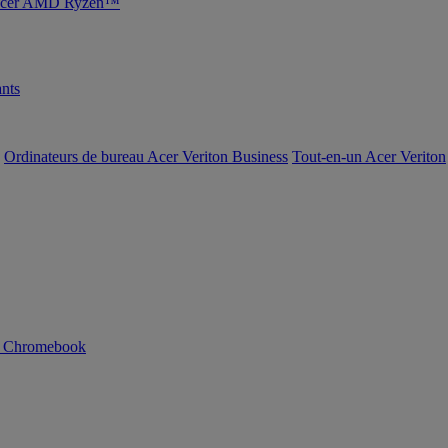
s Acer AMD Ryzen™
nts
Ordinateurs de bureau Acer Veriton Business
Tout-en-un Acer Veriton
n Chromebook