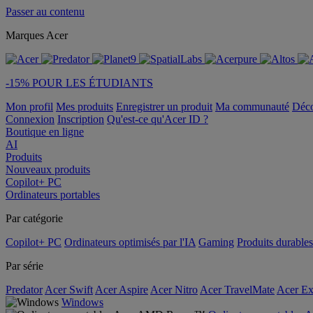
Passer au contenu
Marques Acer
-15% POUR LES ÉTUDIANTS
Mon profil
Mes produits
Enregistrer un produit
Ma communauté
Déc
Connexion
Inscription
Qu'est-ce qu'Acer ID ?
Boutique en ligne
AI
Produits
Nouveaux produits
Copilot+ PC
Ordinateurs portables
Par catégorie
Copilot+ PC
Ordinateurs optimisés par l'IA
Gaming
Produits durables
Par série
Predator
Acer Swift
Acer Aspire
Acer Nitro
Acer TravelMate
Acer Ex
Windows