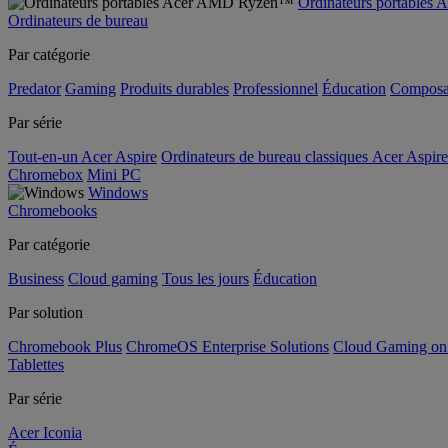
Ordinateurs portable
Ordinateurs de bureau
Par catégorie
Predator
Gaming
Produits durables
Professionnel
Éducation
Composa
Par série
Tout-en-un Acer Aspire
Ordinateurs de bureau classiques Acer Aspire
Chromebox
Mini PC
Windows
Chromebooks
Par catégorie
Business
Cloud gaming
Tous les jours
Éducation
Par solution
Chromebook Plus
ChromeOS Enterprise Solutions
Cloud Gaming o
Tablettes
Par série
Acer Iconia