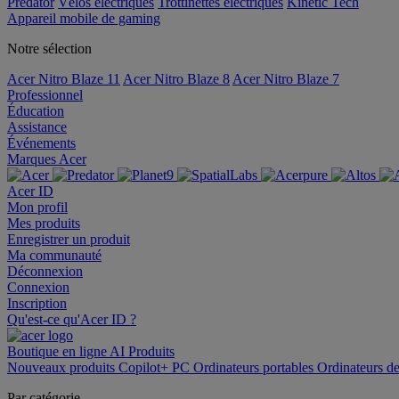
Predator
Vélos électriques
Trottinettes électriques
Kinetic Tech
Appareil mobile de gaming
Notre sélection
Acer Nitro Blaze 11
Acer Nitro Blaze 8
Acer Nitro Blaze 7
Professionnel
Éducation
Assistance
Événements
Marques Acer
Acer ID
Mon profil
Mes produits
Enregistrer un produit
Ma communauté
Déconnexion
Connexion
Inscription
Qu'est-ce qu'Acer ID ?
Boutique en ligne
AI
Produits
Nouveaux produits
Copilot+ PC
Ordinateurs portables
Ordinateurs d
Par catégorie