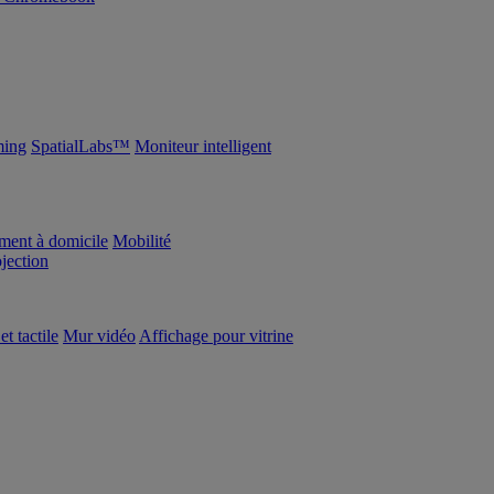
ing
SpatialLabs™
Moniteur intelligent
ement à domicile
Mobilité
ojection
et tactile
Mur vidéo
Affichage pour vitrine