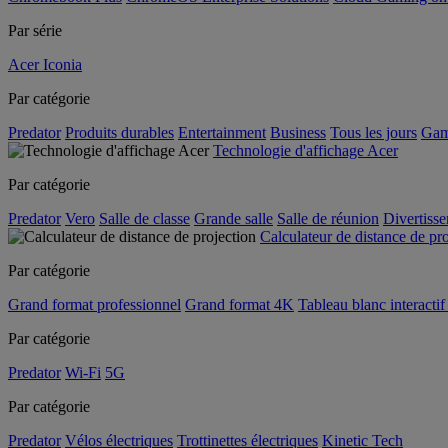
Par série
Acer Iconia
Par catégorie
Predator
Produits durables
Entertainment
Business
Tous les jours
Gam
Technologie d'affichage Acer
Par catégorie
Predator
Vero
Salle de classe
Grande salle
Salle de réunion
Divertiss
Calculateur de distance de pr
Par catégorie
Grand format professionnel
Grand format 4K
Tableau blanc interactif 
Par catégorie
Predator
Wi-Fi
5G
Par catégorie
Predator
Vélos électriques
Trottinettes électriques
Kinetic Tech