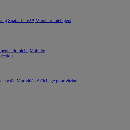
ing
SpatialLabs™
Moniteur intelligent
ement à domicile
Mobilité
ojection
et tactile
Mur vidéo
Affichage pour vitrine