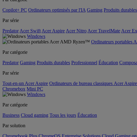
Copilot+ PC
Ordinateurs optimisés par l'IA
Gaming
Produits durables
Par série
Predator
Acer Swift
Acer Aspire
Acer Nitro
Acer TravelMate
Acer Ex
Windows
Ordinateurs portable
Par catégorie
Predator
Gaming
Produits durables
Professionnel
Éducation
Composa
Par série
Tout-en-un Acer Aspire
Ordinateurs de bureau classiques Acer Aspire
Chromebox
Mini PC
Windows
Par catégorie
Business
Cloud gaming
Tous les jours
Éducation
Par solution
Chromebook Plus
ChromeOS Enterprise Solutions
Cloud Gaming o