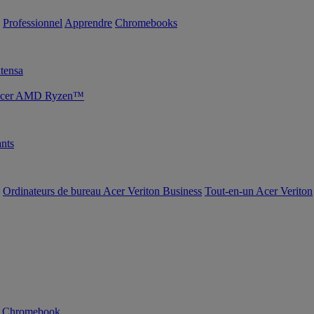
Professionnel
Apprendre
Chromebooks
tensa
s Acer AMD Ryzen™
nts
Ordinateurs de bureau Acer Veriton Business
Tout-en-un Acer Veriton
n Chromebook