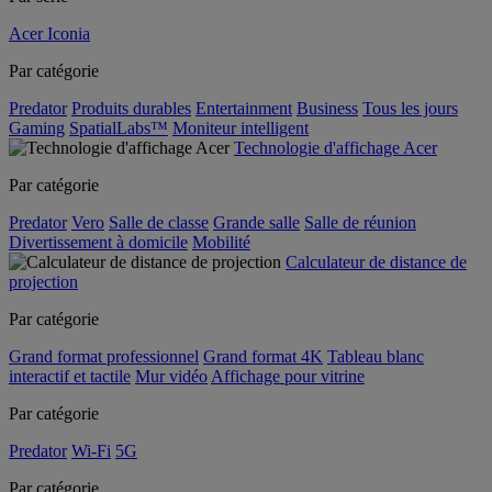
Acer Iconia
Par catégorie
Predator
Produits durables
Entertainment
Business
Tous les jours
Gaming
SpatialLabs™
Moniteur intelligent
Technologie d'affichage Acer
Par catégorie
Predator
Vero
Salle de classe
Grande salle
Salle de réunion
Divertissement à domicile
Mobilité
Calculateur de distance de
projection
Par catégorie
Grand format professionnel
Grand format 4K
Tableau blanc
interactif et tactile
Mur vidéo
Affichage pour vitrine
Par catégorie
Predator
Wi-Fi
5G
Par catégorie