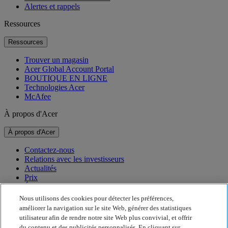
Alertes et rappels
Ressources
Ressources
Trouver un magasin
Acer Global Account Portal
BOUTIQUE EN LIGNE
Technologies Acer
McAfee
À propos d'Acer
À propos d'Acer
Contactez-nous
Relations avec les investisseurs
Actualités
Prix
Événements
Nous utilisons des cookies pour détecter les préférences,
Développement durable
améliorer la navigation sur le site Web, générer des statistiques
utilisateur afin de rendre notre site Web plus convivial, et offrir
Développement durable
du contenu et des publicités personnalisés. En cliquant sur