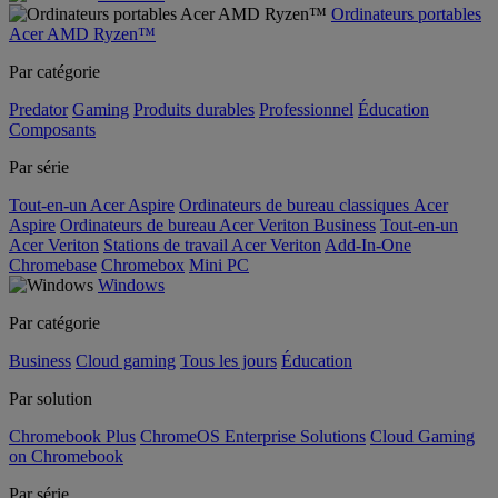
Ordinateurs portables
Acer AMD Ryzen™
Par catégorie
Predator
Gaming
Produits durables
Professionnel
Éducation
Composants
Par série
Tout-en-un Acer Aspire
Ordinateurs de bureau classiques Acer
Aspire
Ordinateurs de bureau Acer Veriton Business
Tout-en-un
Acer Veriton
Stations de travail Acer Veriton
Add-In-One
Chromebase
Chromebox
Mini PC
Windows
Par catégorie
Business
Cloud gaming
Tous les jours
Éducation
Par solution
Chromebook Plus
ChromeOS Enterprise Solutions
Cloud Gaming
on Chromebook
Par série