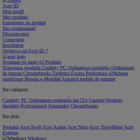
Acer ID
Mon profil
Mes produits
Enregistrer un produit
Ma communauté
Déconnexion
Connexion
Inscription
Qu'est-ce qu'Acer ID ?
Boutique en ligne
AI
Produits
Nouveaux produits
Copilot+ PC
Ordinateurs portables
Ordinateurs
de bureau
Chromebooks
Tablettes
Écrans
Projecteurs
Affichage
numérique
Réseau
e-Mobilité
Appareil mobile de gaming
Par catégorie
Copilot+ PC
Ordinateurs optimisés par l'IA
Gaming
Produits
durables
Professionnel
Apprendre
Chromebooks
Par série
Predator
Acer Swift
Acer Aspire
Acer Nitro
Acer TravelMate
Acer
Extensa
Windows