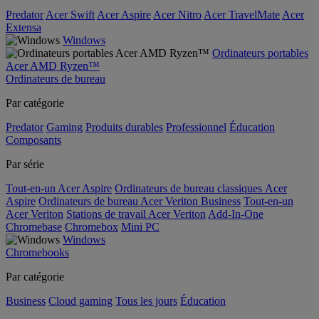
Predator
Acer Swift
Acer Aspire
Acer Nitro
Acer TravelMate
Acer
Extensa
Windows
Ordinateurs portables
Acer AMD Ryzen™
Ordinateurs de bureau
Par catégorie
Predator
Gaming
Produits durables
Professionnel
Éducation
Composants
Par série
Tout-en-un Acer Aspire
Ordinateurs de bureau classiques Acer
Aspire
Ordinateurs de bureau Acer Veriton Business
Tout-en-un
Acer Veriton
Stations de travail Acer Veriton
Add-In-One
Chromebase
Chromebox
Mini PC
Windows
Chromebooks
Par catégorie
Business
Cloud gaming
Tous les jours
Éducation