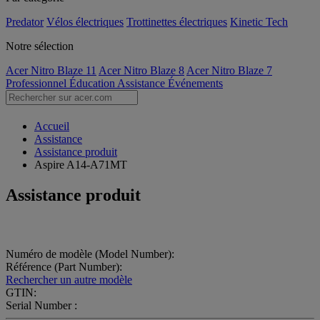
Predator
Vélos électriques
Trottinettes électriques
Kinetic Tech
Notre sélection
Acer Nitro Blaze 11
Acer Nitro Blaze 8
Acer Nitro Blaze 7
Professionnel
Éducation
Assistance
Événements
Accueil
Assistance
Assistance produit
Aspire A14-A71MT
Assistance produit
Numéro de modèle (Model Number):
Référence (Part Number):
Rechercher un autre modèle
GTIN:
Serial Number :