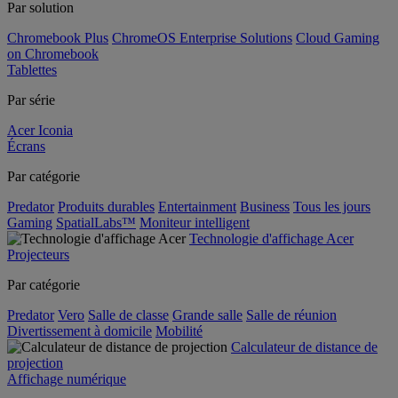
Par solution
Chromebook Plus
ChromeOS Enterprise Solutions
Cloud Gaming
on Chromebook
Tablettes
Par série
Acer Iconia
Écrans
Par catégorie
Predator
Produits durables
Entertainment
Business
Tous les jours
Gaming
SpatialLabs™
Moniteur intelligent
Technologie d'affichage Acer
Projecteurs
Par catégorie
Predator
Vero
Salle de classe
Grande salle
Salle de réunion
Divertissement à domicile
Mobilité
Calculateur de distance de
projection
Affichage numérique