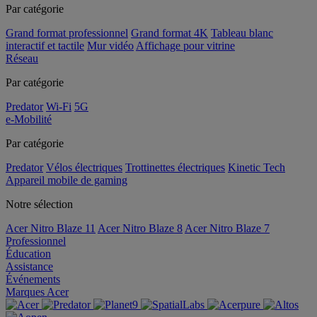
Par catégorie
Grand format professionnel
Grand format 4K
Tableau blanc
interactif et tactile
Mur vidéo
Affichage pour vitrine
Réseau
Par catégorie
Predator
Wi-Fi
5G
e-Mobilité
Par catégorie
Predator
Vélos électriques
Trottinettes électriques
Kinetic Tech
Appareil mobile de gaming
Notre sélection
Acer Nitro Blaze 11
Acer Nitro Blaze 8
Acer Nitro Blaze 7
Professionnel
Éducation
Assistance
Événements
Marques Acer