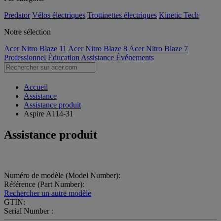
Predator
Vélos électriques
Trottinettes électriques
Kinetic Tech
Notre sélection
Acer Nitro Blaze 11
Acer Nitro Blaze 8
Acer Nitro Blaze 7
Professionnel
Éducation
Assistance
Événements
Accueil
Assistance
Assistance produit
Aspire A114-31
Assistance produit
Numéro de modèle (Model Number):
Référence (Part Number):
Rechercher un autre modèle
GTIN:
Serial Number :