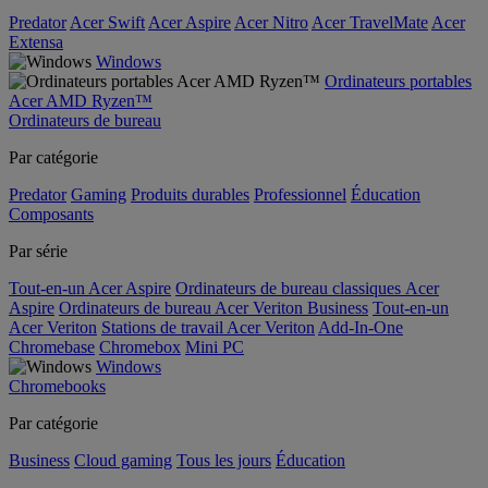
Predator
Acer Swift
Acer Aspire
Acer Nitro
Acer TravelMate
Acer
Extensa
Windows
Ordinateurs portables
Acer AMD Ryzen™
Ordinateurs de bureau
Par catégorie
Predator
Gaming
Produits durables
Professionnel
Éducation
Composants
Par série
Tout-en-un Acer Aspire
Ordinateurs de bureau classiques Acer
Aspire
Ordinateurs de bureau Acer Veriton Business
Tout-en-un
Acer Veriton
Stations de travail Acer Veriton
Add-In-One
Chromebase
Chromebox
Mini PC
Windows
Chromebooks
Par catégorie
Business
Cloud gaming
Tous les jours
Éducation