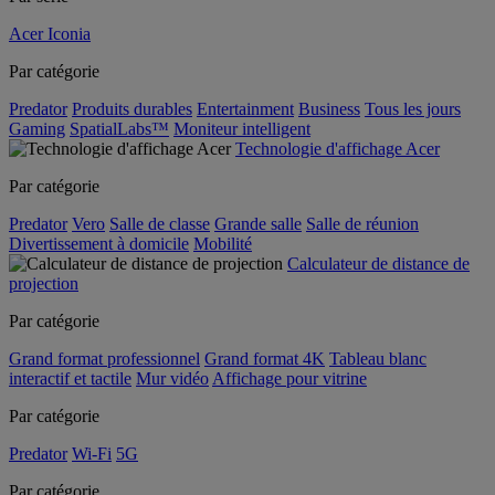
Acer Iconia
Par catégorie
Predator
Produits durables
Entertainment
Business
Tous les jours
Gaming
SpatialLabs™
Moniteur intelligent
Technologie d'affichage Acer
Par catégorie
Predator
Vero
Salle de classe
Grande salle
Salle de réunion
Divertissement à domicile
Mobilité
Calculateur de distance de
projection
Par catégorie
Grand format professionnel
Grand format 4K
Tableau blanc
interactif et tactile
Mur vidéo
Affichage pour vitrine
Par catégorie
Predator
Wi-Fi
5G
Par catégorie