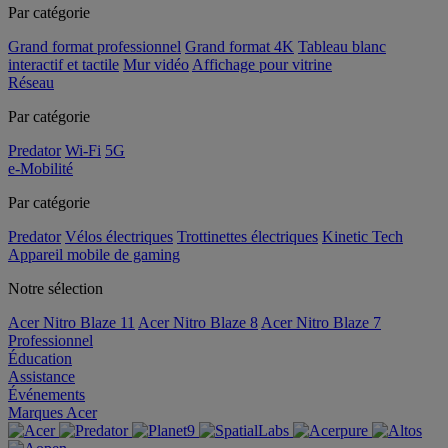
Par catégorie
Grand format professionnel
Grand format 4K
Tableau blanc
interactif et tactile
Mur vidéo
Affichage pour vitrine
Réseau
Par catégorie
Predator
Wi-Fi
5G
e-Mobilité
Par catégorie
Predator
Vélos électriques
Trottinettes électriques
Kinetic Tech
Appareil mobile de gaming
Notre sélection
Acer Nitro Blaze 11
Acer Nitro Blaze 8
Acer Nitro Blaze 7
Professionnel
Éducation
Assistance
Événements
Marques Acer