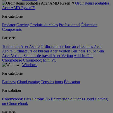
Ordinateurs portables
Acer AMD Ryzen™
Par catégorie
Predator
Gaming
Produits durables
Professionnel
Éducation
Composants
Par série
Tout-en-un Acer Aspire
Ordinateurs de bureau classiques Acer
Aspire
Ordinateurs de bureau Acer Veriton Business
Tout-en-un
Acer Veriton
Stations de travail Acer Veriton
Add-In-One
Chromebase
Chromebox
Mini PC
Windows
Par catégorie
Business
Cloud gaming
Tous les jours
Éducation
Par solution
Chromebook Plus
ChromeOS Enterprise Solutions
Cloud Gaming
on Chromebook
Par série