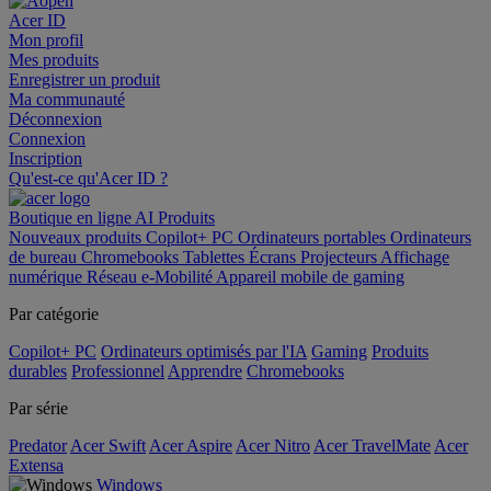
Acer ID
Mon profil
Mes produits
Enregistrer un produit
Ma communauté
Déconnexion
Connexion
Inscription
Qu'est-ce qu'Acer ID ?
Boutique en ligne
AI
Produits
Nouveaux produits
Copilot+ PC
Ordinateurs portables
Ordinateurs
de bureau
Chromebooks
Tablettes
Écrans
Projecteurs
Affichage
numérique
Réseau
e-Mobilité
Appareil mobile de gaming
Par catégorie
Copilot+ PC
Ordinateurs optimisés par l'IA
Gaming
Produits
durables
Professionnel
Apprendre
Chromebooks
Par série
Predator
Acer Swift
Acer Aspire
Acer Nitro
Acer TravelMate
Acer
Extensa
Windows