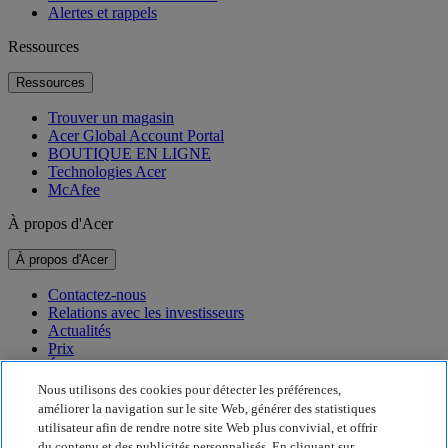
Alertes et rappels
Ressources
Ressources
Trouver un magasin
Acer Global Account Portal
BOUTIQUE EN LIGNE
Technologies Acer
McAfee
À propos d'Acer
À propos d'Acer
Contactez-nous
Relations avec les investisseurs
Actualités
Prix
Événements
Nous utilisons des cookies pour détecter les préférences,
Développement durable
améliorer la navigation sur le site Web, générer des statistiques
utilisateur afin de rendre notre site Web plus convivial, et offrir
Développement durable
du contenu et des publicités personnalisés. En cliquant sur