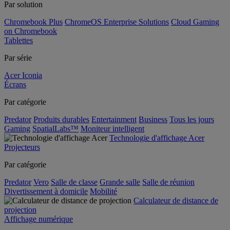
Par solution
Chromebook Plus
ChromeOS Enterprise Solutions
Cloud Gaming
on Chromebook
Tablettes
Par série
Acer Iconia
Écrans
Par catégorie
Predator
Produits durables
Entertainment
Business
Tous les jours
Gaming
SpatialLabs™
Moniteur intelligent
Technologie d'affichage Acer
Projecteurs
Par catégorie
Predator
Vero
Salle de classe
Grande salle
Salle de réunion
Divertissement à domicile
Mobilité
Calculateur de distance de
projection
Affichage numérique