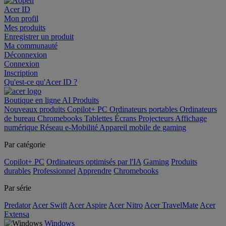
Acer ID
Mon profil
Mes produits
Enregistrer un produit
Ma communauté
Déconnexion
Connexion
Inscription
Qu'est-ce qu'Acer ID ?
Boutique en ligne
AI
Produits
Nouveaux produits
Copilot+ PC
Ordinateurs portables
Ordinateurs
de bureau
Chromebooks
Tablettes
Écrans
Projecteurs
Affichage
numérique
Réseau
e-Mobilité
Appareil mobile de gaming
Par catégorie
Copilot+ PC
Ordinateurs optimisés par l'IA
Gaming
Produits
durables
Professionnel
Apprendre
Chromebooks
Par série
Predator
Acer Swift
Acer Aspire
Acer Nitro
Acer TravelMate
Acer
Extensa
Windows