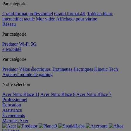
Par catégorie
Grand format professionnel
Grand format 4K
Tableau blanc
interactif et tactile
Mur vidéo
Affichage pour vitrine
Réseau
Par catégorie
Predator
Wi-Fi
5G
e-Mobilité
Par catégorie
Predator
Vélos électriques
Trottinettes électriques
Kinetic Tech
Appareil mobile de gaming
Notre sélection
Acer Nitro Blaze 11
Acer Nitro Blaze 8
Acer Nitro Blaze 7
Professionnel
Éducation
Assistance
Événements
Marques Acer