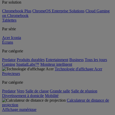
Par solution
Chromebook Plus
ChromeOS Enterprise Solutions
Cloud Gaming
on Chromebook
Tablettes
Par série
Acer Iconia
Écrans
Par catégorie
Predator
Produits durables
Entertainment
Business
Tous les jours
Gaming
SpatialLabs™
Moniteur intelligent
Technologie d'affichage Acer
Projecteurs
Par catégorie
Predator
Vero
Salle de classe
Grande salle
Salle de réunion
Divertissement à domicile
Mobilité
Calculateur de distance de
projection
Affichage numérique