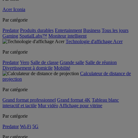
Acer Iconia
Par catégorie
Predator
Produits durables
Entertainment
Business
Tous les jours
Gaming
SpatialLabs™
Moniteur intelligent
Technologie d'affichage Acer
Par catégorie
Predator
Vero
Salle de classe
Grande salle
Salle de réunion
Divertissement à domicile
Mobilité
Calculateur de distance de
projection
Par catégorie
Grand format professionnel
Grand format 4K
Tableau blanc
interactif et tactile
Mur vidéo
Affichage pour vitrine
Par catégorie
Predator
Wi-Fi
5G
Par catégorie