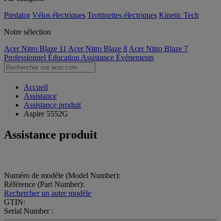
Predator
Vélos électriques
Trottinettes électriques
Kinetic Tech
Notre sélection
Acer Nitro Blaze 11
Acer Nitro Blaze 8
Acer Nitro Blaze 7
Professionnel
Éducation
Assistance
Événements
Accueil
Assistance
Assistance produit
Aspire 5552G
Assistance produit
Numéro de modèle (Model Number):
Référence (Part Number):
Rechercher un autre modèle
GTIN:
Serial Number :