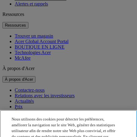
Alertes et rappels
Ressources
Ressources
Trouver un magasin
Acer Global Account Portal
BOUTIQUE EN LIGNE
Technologies Acer
McAfee
À propos d'Acer
À propos d'Acer
Contactez-nous
Relations avec les investisseurs
Actualités
Prix
Événements
Nous utilisons des cookies pour détecter les préférences,
Développement durable
améliorer la navigation sur le site Web, générer des statistiques
utilisateur afin de rendre notre site Web plus convivial, et offrir
Développement durable
du contenu et des publicités personnalisés. En cliquant sur