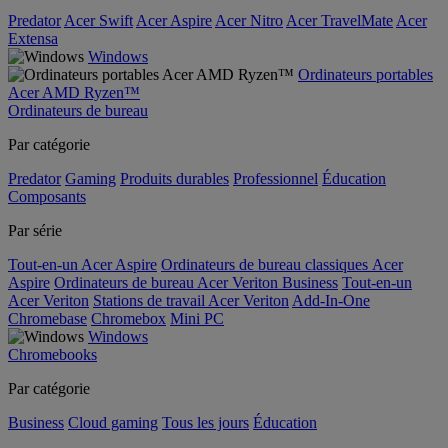
Predator
Acer Swift
Acer Aspire
Acer Nitro
Acer TravelMate
Acer
Extensa
Windows
Ordinateurs portables
Acer AMD Ryzen™
Ordinateurs de bureau
Par catégorie
Predator
Gaming
Produits durables
Professionnel
Éducation
Composants
Par série
Tout-en-un Acer Aspire
Ordinateurs de bureau classiques Acer
Aspire
Ordinateurs de bureau Acer Veriton Business
Tout-en-un
Acer Veriton
Stations de travail Acer Veriton
Add-In-One
Chromebase
Chromebox
Mini PC
Windows
Chromebooks
Par catégorie
Business
Cloud gaming
Tous les jours
Éducation