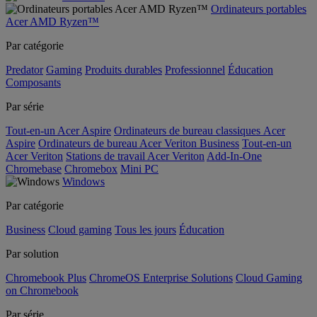
Ordinateurs portables
Acer AMD Ryzen™
Par catégorie
Predator
Gaming
Produits durables
Professionnel
Éducation
Composants
Par série
Tout-en-un Acer Aspire
Ordinateurs de bureau classiques Acer
Aspire
Ordinateurs de bureau Acer Veriton Business
Tout-en-un
Acer Veriton
Stations de travail Acer Veriton
Add-In-One
Chromebase
Chromebox
Mini PC
Windows
Par catégorie
Business
Cloud gaming
Tous les jours
Éducation
Par solution
Chromebook Plus
ChromeOS Enterprise Solutions
Cloud Gaming
on Chromebook
Par série