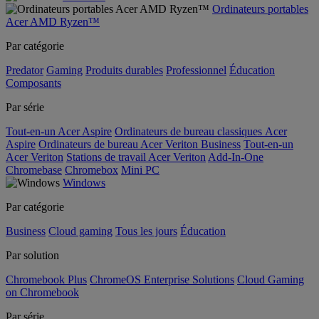
Ordinateurs portables
Acer AMD Ryzen™
Par catégorie
Predator
Gaming
Produits durables
Professionnel
Éducation
Composants
Par série
Tout-en-un Acer Aspire
Ordinateurs de bureau classiques Acer
Aspire
Ordinateurs de bureau Acer Veriton Business
Tout-en-un
Acer Veriton
Stations de travail Acer Veriton
Add-In-One
Chromebase
Chromebox
Mini PC
Windows
Par catégorie
Business
Cloud gaming
Tous les jours
Éducation
Par solution
Chromebook Plus
ChromeOS Enterprise Solutions
Cloud Gaming
on Chromebook
Par série