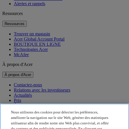
Alertes et rappels
Ressources
Ressources
Trouver un magasin
Acer Global Account Portal
BOUTIQUE EN LIGNE
Technologies Acer
McAfee
À propos d'Acer
À propos d'Acer
Contactez-nous
Relations avec les investisseurs
Actualités
Prix
Événements
Nous utilisons des cookies pour détecter les préférences,
Développement durable
améliorer la navigation sur le site Web, générer des statistiques
utilisateur afin de rendre notre site Web plus convivial, et offrir
Développement durable
du contenu et des publicités personnalisés. En cliquant sur