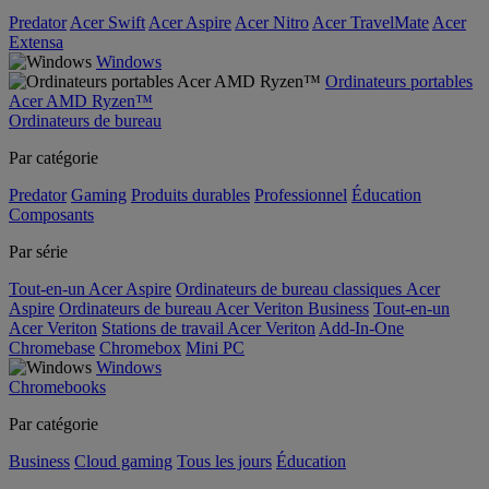
Predator
Acer Swift
Acer Aspire
Acer Nitro
Acer TravelMate
Acer
Extensa
Windows
Ordinateurs portables
Acer AMD Ryzen™
Ordinateurs de bureau
Par catégorie
Predator
Gaming
Produits durables
Professionnel
Éducation
Composants
Par série
Tout-en-un Acer Aspire
Ordinateurs de bureau classiques Acer
Aspire
Ordinateurs de bureau Acer Veriton Business
Tout-en-un
Acer Veriton
Stations de travail Acer Veriton
Add-In-One
Chromebase
Chromebox
Mini PC
Windows
Chromebooks
Par catégorie
Business
Cloud gaming
Tous les jours
Éducation