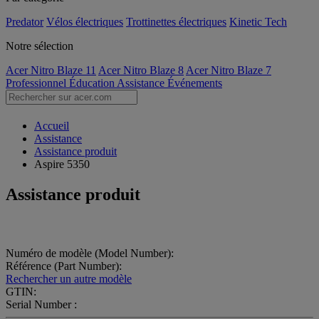
Predator
Vélos électriques
Trottinettes électriques
Kinetic Tech
Notre sélection
Acer Nitro Blaze 11
Acer Nitro Blaze 8
Acer Nitro Blaze 7
Professionnel
Éducation
Assistance
Événements
Accueil
Assistance
Assistance produit
Aspire 5350
Assistance produit
Numéro de modèle (Model Number):
Référence (Part Number):
Rechercher un autre modèle
GTIN:
Serial Number :