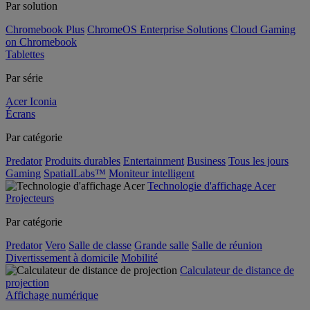
Par solution
Chromebook Plus
ChromeOS Enterprise Solutions
Cloud Gaming
on Chromebook
Tablettes
Par série
Acer Iconia
Écrans
Par catégorie
Predator
Produits durables
Entertainment
Business
Tous les jours
Gaming
SpatialLabs™
Moniteur intelligent
Technologie d'affichage Acer
Projecteurs
Par catégorie
Predator
Vero
Salle de classe
Grande salle
Salle de réunion
Divertissement à domicile
Mobilité
Calculateur de distance de
projection
Affichage numérique