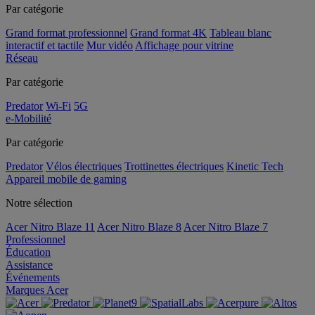
Par catégorie
Grand format professionnel
Grand format 4K
Tableau blanc
interactif et tactile
Mur vidéo
Affichage pour vitrine
Réseau
Par catégorie
Predator
Wi-Fi
5G
e-Mobilité
Par catégorie
Predator
Vélos électriques
Trottinettes électriques
Kinetic Tech
Appareil mobile de gaming
Notre sélection
Acer Nitro Blaze 11
Acer Nitro Blaze 8
Acer Nitro Blaze 7
Professionnel
Éducation
Assistance
Événements
Marques Acer