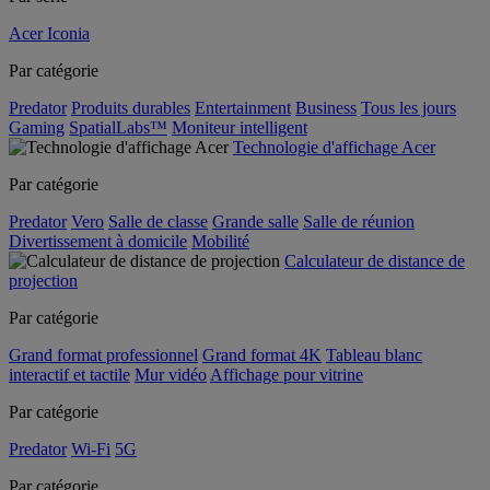
Acer Iconia
Par catégorie
Predator
Produits durables
Entertainment
Business
Tous les jours
Gaming
SpatialLabs™
Moniteur intelligent
Technologie d'affichage Acer
Par catégorie
Predator
Vero
Salle de classe
Grande salle
Salle de réunion
Divertissement à domicile
Mobilité
Calculateur de distance de
projection
Par catégorie
Grand format professionnel
Grand format 4K
Tableau blanc
interactif et tactile
Mur vidéo
Affichage pour vitrine
Par catégorie
Predator
Wi-Fi
5G
Par catégorie