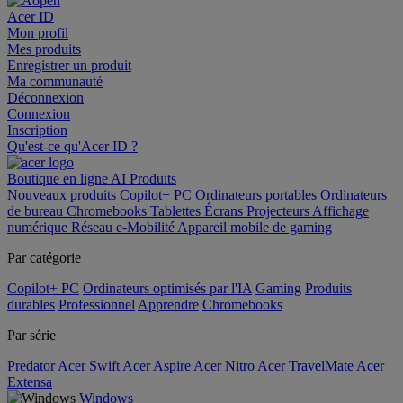
Acer ID
Mon profil
Mes produits
Enregistrer un produit
Ma communauté
Déconnexion
Connexion
Inscription
Qu'est-ce qu'Acer ID ?
Boutique en ligne
AI
Produits
Nouveaux produits
Copilot+ PC
Ordinateurs portables
Ordinateurs
de bureau
Chromebooks
Tablettes
Écrans
Projecteurs
Affichage
numérique
Réseau
e-Mobilité
Appareil mobile de gaming
Par catégorie
Copilot+ PC
Ordinateurs optimisés par l'IA
Gaming
Produits
durables
Professionnel
Apprendre
Chromebooks
Par série
Predator
Acer Swift
Acer Aspire
Acer Nitro
Acer TravelMate
Acer
Extensa
Windows