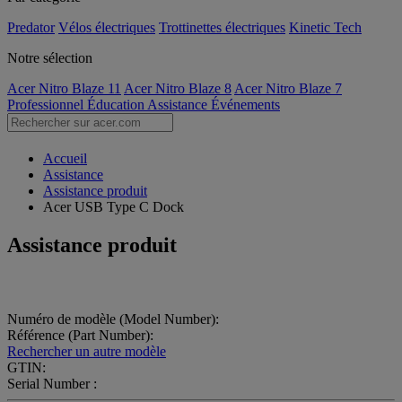
Predator
Vélos électriques
Trottinettes électriques
Kinetic Tech
Notre sélection
Acer Nitro Blaze 11
Acer Nitro Blaze 8
Acer Nitro Blaze 7
Professionnel
Éducation
Assistance
Événements
Accueil
Assistance
Assistance produit
Acer USB Type C Dock
Assistance produit
Numéro de modèle (Model Number):
Référence (Part Number):
Rechercher un autre modèle
GTIN:
Serial Number :