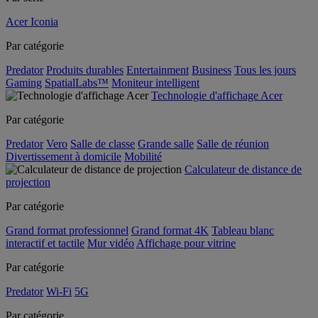
Acer Iconia
Par catégorie
Predator
Produits durables
Entertainment
Business
Tous les jours
Gaming
SpatialLabs™
Moniteur intelligent
Technologie d'affichage Acer
Par catégorie
Predator
Vero
Salle de classe
Grande salle
Salle de réunion
Divertissement à domicile
Mobilité
Calculateur de distance de
projection
Par catégorie
Grand format professionnel
Grand format 4K
Tableau blanc
interactif et tactile
Mur vidéo
Affichage pour vitrine
Par catégorie
Predator
Wi-Fi
5G
Par catégorie