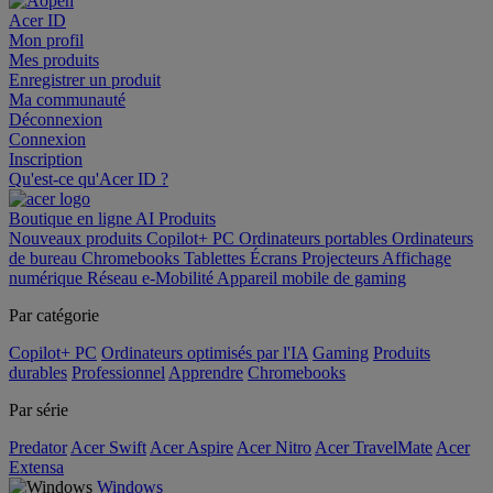
Acer ID
Mon profil
Mes produits
Enregistrer un produit
Ma communauté
Déconnexion
Connexion
Inscription
Qu'est-ce qu'Acer ID ?
Boutique en ligne
AI
Produits
Nouveaux produits
Copilot+ PC
Ordinateurs portables
Ordinateurs
de bureau
Chromebooks
Tablettes
Écrans
Projecteurs
Affichage
numérique
Réseau
e-Mobilité
Appareil mobile de gaming
Par catégorie
Copilot+ PC
Ordinateurs optimisés par l'IA
Gaming
Produits
durables
Professionnel
Apprendre
Chromebooks
Par série
Predator
Acer Swift
Acer Aspire
Acer Nitro
Acer TravelMate
Acer
Extensa
Windows