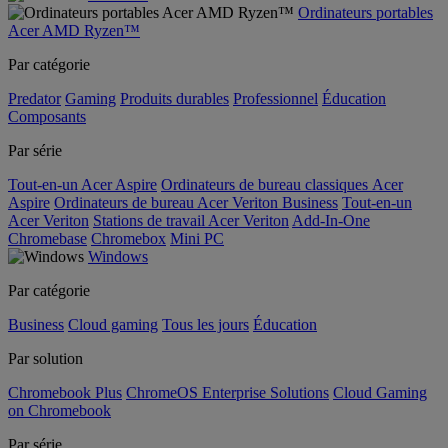
Ordinateurs portables
Acer AMD Ryzen™
Par catégorie
Predator
Gaming
Produits durables
Professionnel
Éducation
Composants
Par série
Tout-en-un Acer Aspire
Ordinateurs de bureau classiques Acer
Aspire
Ordinateurs de bureau Acer Veriton Business
Tout-en-un
Acer Veriton
Stations de travail Acer Veriton
Add-In-One
Chromebase
Chromebox
Mini PC
Windows
Par catégorie
Business
Cloud gaming
Tous les jours
Éducation
Par solution
Chromebook Plus
ChromeOS Enterprise Solutions
Cloud Gaming
on Chromebook
Par série