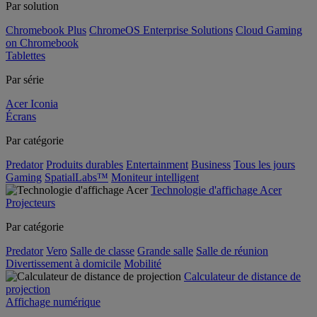
Par solution
Chromebook Plus
ChromeOS Enterprise Solutions
Cloud Gaming
on Chromebook
Tablettes
Par série
Acer Iconia
Écrans
Par catégorie
Predator
Produits durables
Entertainment
Business
Tous les jours
Gaming
SpatialLabs™
Moniteur intelligent
Technologie d'affichage Acer
Projecteurs
Par catégorie
Predator
Vero
Salle de classe
Grande salle
Salle de réunion
Divertissement à domicile
Mobilité
Calculateur de distance de
projection
Affichage numérique