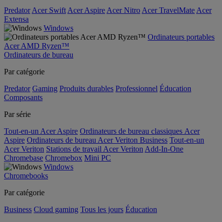
Predator
Acer Swift
Acer Aspire
Acer Nitro
Acer TravelMate
Acer
Extensa
Windows
Ordinateurs portables
Acer AMD Ryzen™
Ordinateurs de bureau
Par catégorie
Predator
Gaming
Produits durables
Professionnel
Éducation
Composants
Par série
Tout-en-un Acer Aspire
Ordinateurs de bureau classiques Acer
Aspire
Ordinateurs de bureau Acer Veriton Business
Tout-en-un
Acer Veriton
Stations de travail Acer Veriton
Add-In-One
Chromebase
Chromebox
Mini PC
Windows
Chromebooks
Par catégorie
Business
Cloud gaming
Tous les jours
Éducation