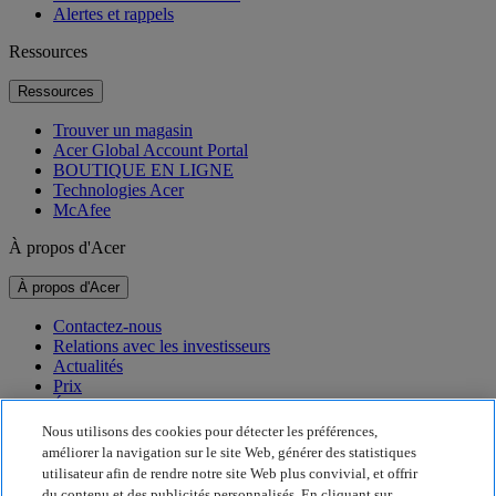
Alertes et rappels
Ressources
Ressources
Trouver un magasin
Acer Global Account Portal
BOUTIQUE EN LIGNE
Technologies Acer
McAfee
À propos d'Acer
À propos d'Acer
Contactez-nous
Relations avec les investisseurs
Actualités
Prix
Événements
Nous utilisons des cookies pour détecter les préférences,
Développement durable
améliorer la navigation sur le site Web, générer des statistiques
utilisateur afin de rendre notre site Web plus convivial, et offrir
Développement durable
du contenu et des publicités personnalisés. En cliquant sur