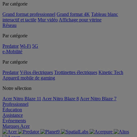
Par catégorie
Grand format professionnel
Grand format 4K
Tableau blanc
interactif et tactile
Mur vidéo
Affichage pour vitrine
Réseau
Par catégorie
Predator
Wi-Fi
5G
e-Mobilité
Par catégorie
Predator
Vélos électriques
Trottinettes électriques
Kinetic Tech
Appareil mobile de gaming
Notre sélection
Acer Nitro Blaze 11
Acer Nitro Blaze 8
Acer Nitro Blaze 7
Professionnel
Éducation
Assistance
Événements
Marques Acer