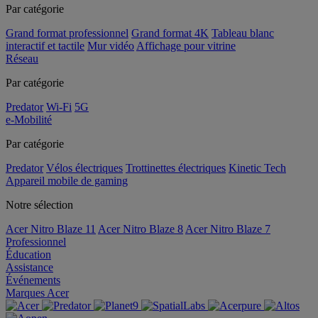
Par catégorie
Grand format professionnel
Grand format 4K
Tableau blanc
interactif et tactile
Mur vidéo
Affichage pour vitrine
Réseau
Par catégorie
Predator
Wi-Fi
5G
e-Mobilité
Par catégorie
Predator
Vélos électriques
Trottinettes électriques
Kinetic Tech
Appareil mobile de gaming
Notre sélection
Acer Nitro Blaze 11
Acer Nitro Blaze 8
Acer Nitro Blaze 7
Professionnel
Éducation
Assistance
Événements
Marques Acer