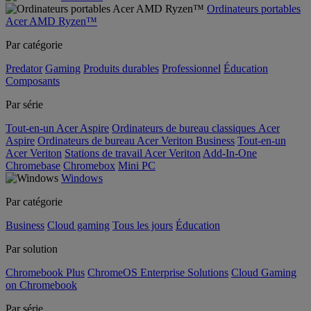
Ordinateurs portables
Acer AMD Ryzen™
Par catégorie
Predator
Gaming
Produits durables
Professionnel
Éducation
Composants
Par série
Tout-en-un Acer Aspire
Ordinateurs de bureau classiques Acer
Aspire
Ordinateurs de bureau Acer Veriton Business
Tout-en-un
Acer Veriton
Stations de travail Acer Veriton
Add-In-One
Chromebase
Chromebox
Mini PC
Windows
Par catégorie
Business
Cloud gaming
Tous les jours
Éducation
Par solution
Chromebook Plus
ChromeOS Enterprise Solutions
Cloud Gaming
on Chromebook
Par série