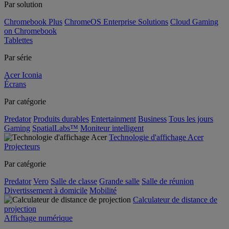
Par solution
Chromebook Plus
ChromeOS Enterprise Solutions
Cloud Gaming
on Chromebook
Tablettes
Par série
Acer Iconia
Écrans
Par catégorie
Predator
Produits durables
Entertainment
Business
Tous les jours
Gaming
SpatialLabs™
Moniteur intelligent
Technologie d'affichage Acer
Projecteurs
Par catégorie
Predator
Vero
Salle de classe
Grande salle
Salle de réunion
Divertissement à domicile
Mobilité
Calculateur de distance de
projection
Affichage numérique