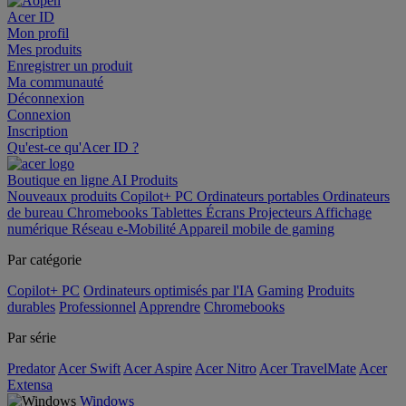
Acer ID
Mon profil
Mes produits
Enregistrer un produit
Ma communauté
Déconnexion
Connexion
Inscription
Qu'est-ce qu'Acer ID ?
Boutique en ligne
AI
Produits
Nouveaux produits
Copilot+ PC
Ordinateurs portables
Ordinateurs
de bureau
Chromebooks
Tablettes
Écrans
Projecteurs
Affichage
numérique
Réseau
e-Mobilité
Appareil mobile de gaming
Par catégorie
Copilot+ PC
Ordinateurs optimisés par l'IA
Gaming
Produits
durables
Professionnel
Apprendre
Chromebooks
Par série
Predator
Acer Swift
Acer Aspire
Acer Nitro
Acer TravelMate
Acer
Extensa
Windows