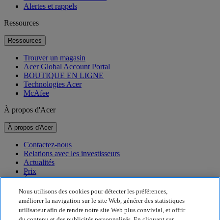
Alertes et rappels
Ressources
Ressources
Trouver un magasin
Acer Global Account Portal
BOUTIQUE EN LIGNE
Technologies Acer
McAfee
À propos d'Acer
À propos d'Acer
Contactez-nous
Relations avec les investisseurs
Actualités
Prix
Événements
Nous utilisons des cookies pour détecter les préférences,
Développement durable
améliorer la navigation sur le site Web, générer des statistiques
utilisateur afin de rendre notre site Web plus convivial, et offrir
Développement durable
du contenu et des publicités personnalisés. En cliquant sur