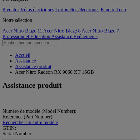
Predator
Vélos électriques
Trottinettes électriques
Kinetic Tech
Notre sélection
Acer Nitro Blaze 11
Acer Nitro Blaze 8
Acer Nitro Blaze 7
Professionnel
Éducation
Assistance
Événements
Accueil
Assistance
Assistance produit
Acer Nitro Radeon RX 9060 XT 16GB
Assistance produit
Numéro de modèle (Model Number):
Référence (Part Number):
Rechercher un autre modèle
GTIN:
Serial Number :