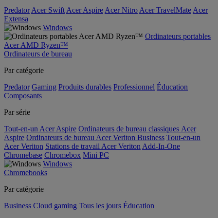
Predator
Acer Swift
Acer Aspire
Acer Nitro
Acer TravelMate
Acer
Extensa
Windows
Ordinateurs portables
Acer AMD Ryzen™
Ordinateurs de bureau
Par catégorie
Predator
Gaming
Produits durables
Professionnel
Éducation
Composants
Par série
Tout-en-un Acer Aspire
Ordinateurs de bureau classiques Acer
Aspire
Ordinateurs de bureau Acer Veriton Business
Tout-en-un
Acer Veriton
Stations de travail Acer Veriton
Add-In-One
Chromebase
Chromebox
Mini PC
Windows
Chromebooks
Par catégorie
Business
Cloud gaming
Tous les jours
Éducation