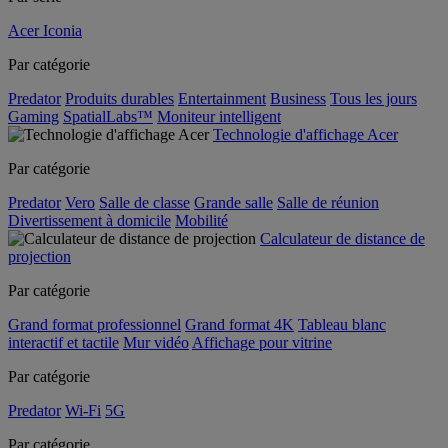
Acer Iconia
Par catégorie
Predator
Produits durables
Entertainment
Business
Tous les jours
Gaming
SpatialLabs™
Moniteur intelligent
Technologie d'affichage Acer
Par catégorie
Predator
Vero
Salle de classe
Grande salle
Salle de réunion
Divertissement à domicile
Mobilité
Calculateur de distance de
projection
Par catégorie
Grand format professionnel
Grand format 4K
Tableau blanc
interactif et tactile
Mur vidéo
Affichage pour vitrine
Par catégorie
Predator
Wi-Fi
5G
Par catégorie