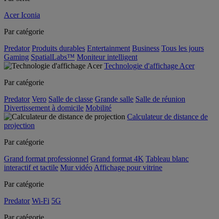
Acer Iconia
Par catégorie
Predator
Produits durables
Entertainment
Business
Tous les jours
Gaming
SpatialLabs™
Moniteur intelligent
Technologie d'affichage Acer
Par catégorie
Predator
Vero
Salle de classe
Grande salle
Salle de réunion
Divertissement à domicile
Mobilité
Calculateur de distance de
projection
Par catégorie
Grand format professionnel
Grand format 4K
Tableau blanc
interactif et tactile
Mur vidéo
Affichage pour vitrine
Par catégorie
Predator
Wi-Fi
5G
Par catégorie