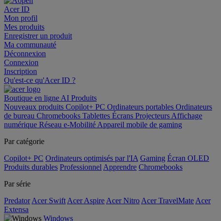
Acer ID
Mon profil
Mes produits
Enregistrer un produit
Ma communauté
Déconnexion
Connexion
Inscription
Qu'est-ce qu'Acer ID ?
Boutique en ligne
AI
Produits
Nouveaux produits
Copilot+ PC
Ordinateurs portables
Ordinateurs
de bureau
Chromebooks
Tablettes
Écrans
Projecteurs
Affichage
numérique
Réseau
e-Mobilité
Appareil mobile de gaming
Par catégorie
Copilot+ PC
Ordinateurs optimisés par l'IA
Gaming
Écran OLED
Produits durables
Professionnel
Apprendre
Chromebooks
Par série
Predator
Acer Swift
Acer Aspire
Acer Nitro
Acer TravelMate
Acer
Extensa
Windows