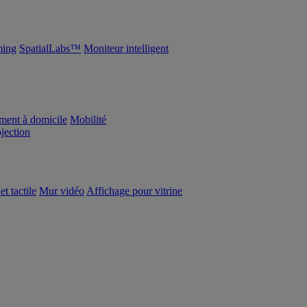
ing
SpatialLabs™
Moniteur intelligent
ement à domicile
Mobilité
ojection
et tactile
Mur vidéo
Affichage pour vitrine