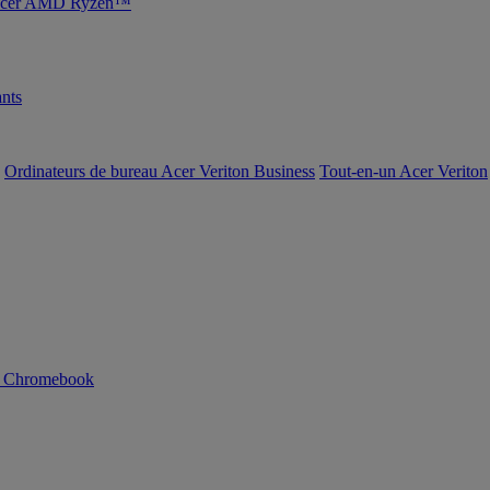
s Acer AMD Ryzen™
nts
Ordinateurs de bureau Acer Veriton Business
Tout-en-un Acer Veriton
n Chromebook