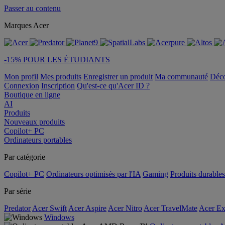
Passer au contenu
Marques Acer
-15% POUR LES ÉTUDIANTS
Mon profil
Mes produits
Enregistrer un produit
Ma communauté
Déc
Connexion
Inscription
Qu'est-ce qu'Acer ID ?
Boutique en ligne
AI
Produits
Nouveaux produits
Copilot+ PC
Ordinateurs portables
Par catégorie
Copilot+ PC
Ordinateurs optimisés par l'IA
Gaming
Produits durables
Par série
Predator
Acer Swift
Acer Aspire
Acer Nitro
Acer TravelMate
Acer Ex
Windows