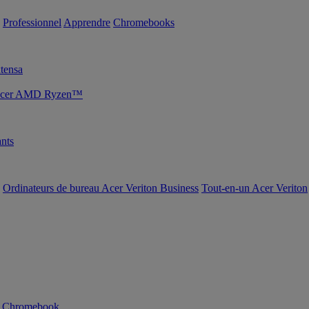
Professionnel
Apprendre
Chromebooks
tensa
s Acer AMD Ryzen™
nts
Ordinateurs de bureau Acer Veriton Business
Tout-en-un Acer Veriton
n Chromebook