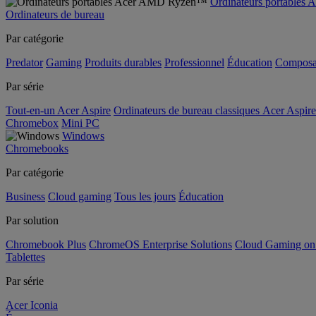
Ordinateurs portable
Ordinateurs de bureau
Par catégorie
Predator
Gaming
Produits durables
Professionnel
Éducation
Composa
Par série
Tout-en-un Acer Aspire
Ordinateurs de bureau classiques Acer Aspire
Chromebox
Mini PC
Windows
Chromebooks
Par catégorie
Business
Cloud gaming
Tous les jours
Éducation
Par solution
Chromebook Plus
ChromeOS Enterprise Solutions
Cloud Gaming o
Tablettes
Par série
Acer Iconia