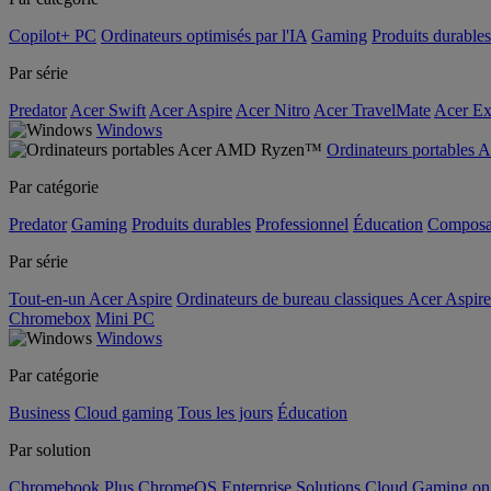
Copilot+ PC
Ordinateurs optimisés par l'IA
Gaming
Produits durables
Par série
Predator
Acer Swift
Acer Aspire
Acer Nitro
Acer TravelMate
Acer Ex
Windows
Ordinateurs portable
Par catégorie
Predator
Gaming
Produits durables
Professionnel
Éducation
Composa
Par série
Tout-en-un Acer Aspire
Ordinateurs de bureau classiques Acer Aspire
Chromebox
Mini PC
Windows
Par catégorie
Business
Cloud gaming
Tous les jours
Éducation
Par solution
Chromebook Plus
ChromeOS Enterprise Solutions
Cloud Gaming o