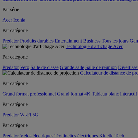
Par série
Acer Iconia
Par catégorie
Predator
Produits durables
Entertainment
Business
Tous les jours
Gam
Technologie d'affichage Acer
Par catégorie
Predator
Vero
Salle de classe
Grande salle
Salle de réunion
Divertiss
Calculateur de distance de pr
Par catégorie
Grand format professionnel
Grand format 4K
Tableau blanc interactif 
Par catégorie
Predator
Wi-Fi
5G
Par catégorie
Predator
Vélos électriques
Trottinettes électriques
Kinetic Tech