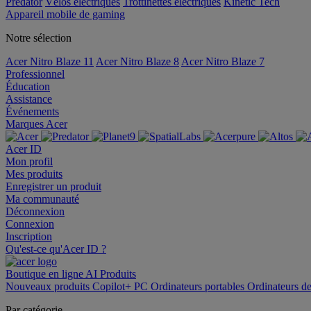
Predator
Vélos électriques
Trottinettes électriques
Kinetic Tech
Appareil mobile de gaming
Notre sélection
Acer Nitro Blaze 11
Acer Nitro Blaze 8
Acer Nitro Blaze 7
Professionnel
Éducation
Assistance
Événements
Marques Acer
Acer ID
Mon profil
Mes produits
Enregistrer un produit
Ma communauté
Déconnexion
Connexion
Inscription
Qu'est-ce qu'Acer ID ?
Boutique en ligne
AI
Produits
Nouveaux produits
Copilot+ PC
Ordinateurs portables
Ordinateurs d
Par catégorie