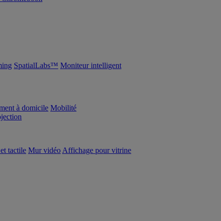
ing
SpatialLabs™
Moniteur intelligent
ement à domicile
Mobilité
ojection
et tactile
Mur vidéo
Affichage pour vitrine