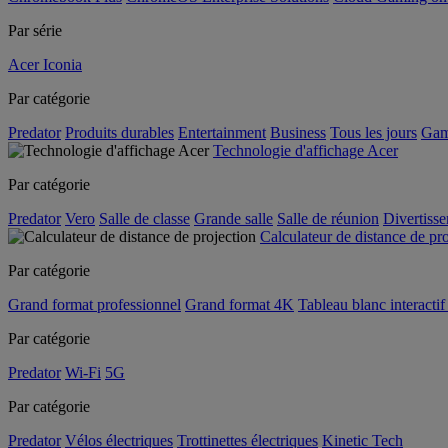
Par série
Acer Iconia
Par catégorie
Predator
Produits durables
Entertainment
Business
Tous les jours
Gam
Technologie d'affichage Acer
Par catégorie
Predator
Vero
Salle de classe
Grande salle
Salle de réunion
Divertiss
Calculateur de distance de pr
Par catégorie
Grand format professionnel
Grand format 4K
Tableau blanc interactif 
Par catégorie
Predator
Wi-Fi
5G
Par catégorie
Predator
Vélos électriques
Trottinettes électriques
Kinetic Tech