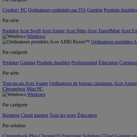
Copilot+ PC
Ordinateurs optimisés par l'IA
Gaming
Produits durables
Par série
Predator
Acer Swift
Acer Aspire
Acer Nitro
Acer TravelMate
Acer Ex
Windows
Ordinateurs portable
Par catégorie
Predator
Gaming
Produits durables
Professionnel
Éducation
Composa
Par série
Tout-en-un Acer Aspire
Ordinateurs de bureau classiques Acer Aspire
Chromebox
Mini PC
Windows
Par catégorie
Business
Cloud gaming
Tous les jours
Éducation
Par solution
Chromebook Plus
ChromeOS Enterprise Solutions
Cloud Gaming o