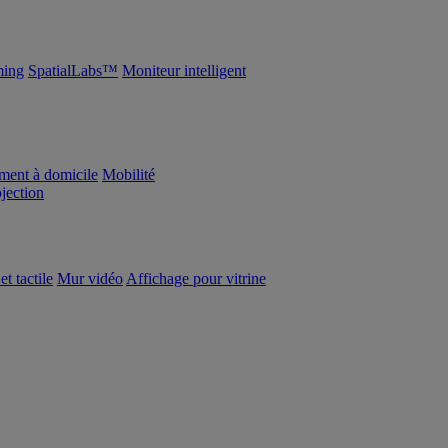
ing
SpatialLabs™
Moniteur intelligent
ement à domicile
Mobilité
ojection
et tactile
Mur vidéo
Affichage pour vitrine