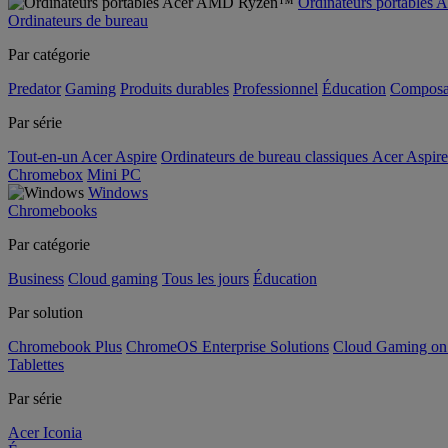
Ordinateurs portable
Ordinateurs de bureau
Par catégorie
Predator
Gaming
Produits durables
Professionnel
Éducation
Composa
Par série
Tout-en-un Acer Aspire
Ordinateurs de bureau classiques Acer Aspire
Chromebox
Mini PC
Windows
Chromebooks
Par catégorie
Business
Cloud gaming
Tous les jours
Éducation
Par solution
Chromebook Plus
ChromeOS Enterprise Solutions
Cloud Gaming o
Tablettes
Par série
Acer Iconia