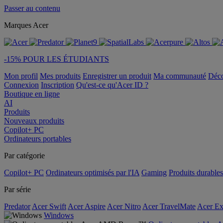
Passer au contenu
Marques Acer
-15% POUR LES ÉTUDIANTS
Mon profil
Mes produits
Enregistrer un produit
Ma communauté
Déc
Connexion
Inscription
Qu'est-ce qu'Acer ID ?
Boutique en ligne
AI
Produits
Nouveaux produits
Copilot+ PC
Ordinateurs portables
Par catégorie
Copilot+ PC
Ordinateurs optimisés par l'IA
Gaming
Produits durables
Par série
Predator
Acer Swift
Acer Aspire
Acer Nitro
Acer TravelMate
Acer Ex
Windows