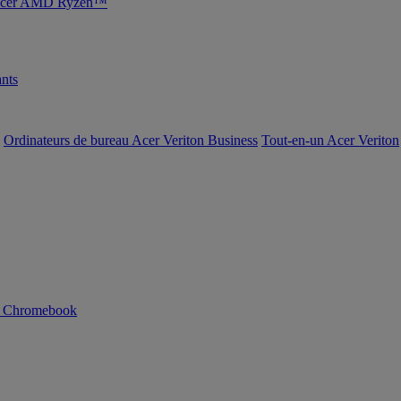
s Acer AMD Ryzen™
nts
Ordinateurs de bureau Acer Veriton Business
Tout-en-un Acer Veriton
n Chromebook