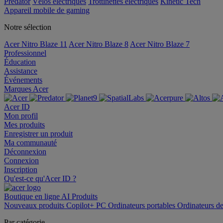
Predator
Vélos électriques
Trottinettes électriques
Kinetic Tech
Appareil mobile de gaming
Notre sélection
Acer Nitro Blaze 11
Acer Nitro Blaze 8
Acer Nitro Blaze 7
Professionnel
Éducation
Assistance
Événements
Marques Acer
Acer ID
Mon profil
Mes produits
Enregistrer un produit
Ma communauté
Déconnexion
Connexion
Inscription
Qu'est-ce qu'Acer ID ?
Boutique en ligne
AI
Produits
Nouveaux produits
Copilot+ PC
Ordinateurs portables
Ordinateurs d
Par catégorie