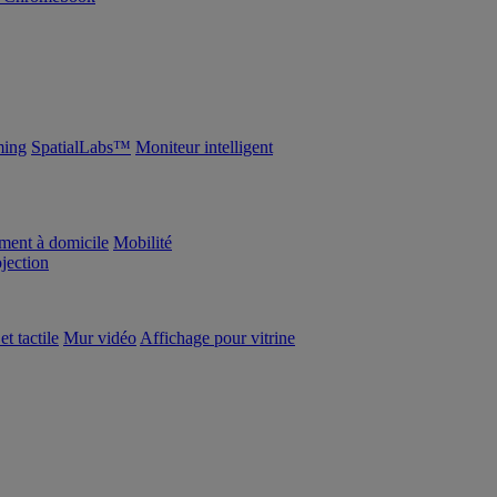
ing
SpatialLabs™
Moniteur intelligent
ement à domicile
Mobilité
ojection
et tactile
Mur vidéo
Affichage pour vitrine