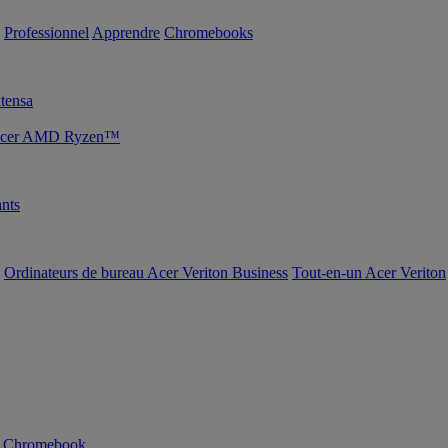
Professionnel
Apprendre
Chromebooks
tensa
s Acer AMD Ryzen™
nts
Ordinateurs de bureau Acer Veriton Business
Tout-en-un Acer Veriton
n Chromebook