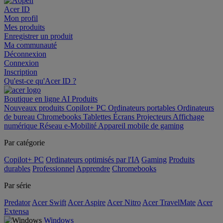
Acer ID
Mon profil
Mes produits
Enregistrer un produit
Ma communauté
Déconnexion
Connexion
Inscription
Qu'est-ce qu'Acer ID ?
Boutique en ligne
AI
Produits
Nouveaux produits
Copilot+ PC
Ordinateurs portables
Ordinateurs
de bureau
Chromebooks
Tablettes
Écrans
Projecteurs
Affichage
numérique
Réseau
e-Mobilité
Appareil mobile de gaming
Par catégorie
Copilot+ PC
Ordinateurs optimisés par l'IA
Gaming
Produits
durables
Professionnel
Apprendre
Chromebooks
Par série
Predator
Acer Swift
Acer Aspire
Acer Nitro
Acer TravelMate
Acer
Extensa
Windows