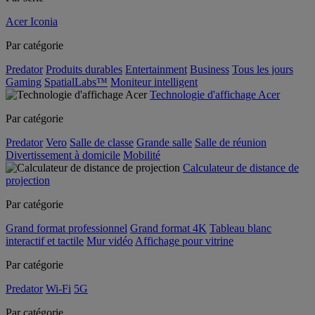
Acer Iconia
Par catégorie
Predator
Produits durables
Entertainment
Business
Tous les jours
Gaming
SpatialLabs™
Moniteur intelligent
Technologie d'affichage Acer
Par catégorie
Predator
Vero
Salle de classe
Grande salle
Salle de réunion
Divertissement à domicile
Mobilité
Calculateur de distance de
projection
Par catégorie
Grand format professionnel
Grand format 4K
Tableau blanc
interactif et tactile
Mur vidéo
Affichage pour vitrine
Par catégorie
Predator
Wi-Fi
5G
Par catégorie