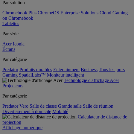
Par solution
Chromebook Plus
ChromeOS Enterprise Solutions
Cloud Gaming
on Chromebook
Tablettes
Par série
Acer Iconia
Écrans
Par catégorie
Predator
Produits durables
Entertainment
Business
Tous les jours
Gaming
SpatialLabs™
Moniteur intelligent
Technologie d'affichage Acer
Projecteurs
Par catégorie
Predator
Vero
Salle de classe
Grande salle
Salle de réunion
Divertissement à domicile
Mobilité
Calculateur de distance de
projection
Affichage numérique