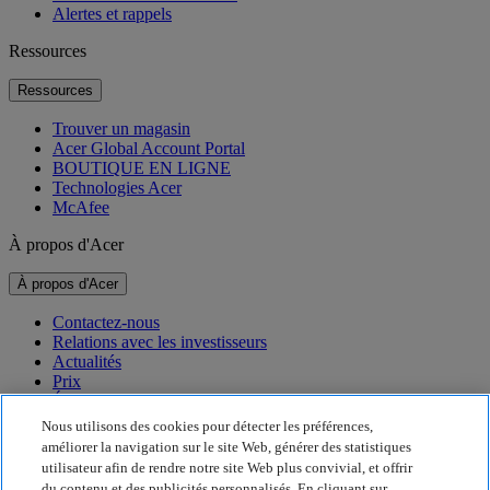
Alertes et rappels
Ressources
Ressources
Trouver un magasin
Acer Global Account Portal
BOUTIQUE EN LIGNE
Technologies Acer
McAfee
À propos d'Acer
À propos d'Acer
Contactez-nous
Relations avec les investisseurs
Actualités
Prix
Événements
Nous utilisons des cookies pour détecter les préférences,
Développement durable
améliorer la navigation sur le site Web, générer des statistiques
utilisateur afin de rendre notre site Web plus convivial, et offrir
Développement durable
du contenu et des publicités personnalisés. En cliquant sur