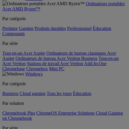
Ordinateurs portables
Acer AMD Ryzen™
Par catégorie
Predator
Gaming
Produits durables
Professionnel
Éducation
Composants
Par série
Tout-en-un Acer Aspire
Ordinateurs de bureau classiques Acer
Aspire
Ordinateurs de bureau Acer Veriton Business
Tout-en-un
Acer Veriton
Stations de travail Acer Veriton
Add-In-One
Chromebase
Chromebox
Mini PC
Windows
Par catégorie
Business
Cloud gaming
Tous les jours
Éducation
Par solution
Chromebook Plus
ChromeOS Enterprise Solutions
Cloud Gaming
on Chromebook
Par série