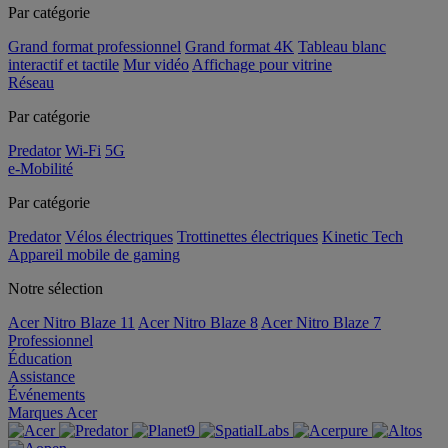
Par catégorie
Grand format professionnel
Grand format 4K
Tableau blanc
interactif et tactile
Mur vidéo
Affichage pour vitrine
Réseau
Par catégorie
Predator
Wi-Fi
5G
e-Mobilité
Par catégorie
Predator
Vélos électriques
Trottinettes électriques
Kinetic Tech
Appareil mobile de gaming
Notre sélection
Acer Nitro Blaze 11
Acer Nitro Blaze 8
Acer Nitro Blaze 7
Professionnel
Éducation
Assistance
Événements
Marques Acer