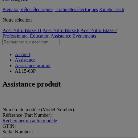
Predator
Vélos électriques
Trottinettes électriques
Kinetic Tech
Notre sélection
Acer Nitro Blaze 11
Acer Nitro Blaze 8
Acer Nitro Blaze 7
Professionnel
Éducation
Assistance
Événements
Accueil
Assistance
Assistance produit
AL15-63P
Assistance produit
Numéro de modèle (Model Number):
Référence (Part Number):
Rechercher un autre modèle
GTIN:
Serial Number :