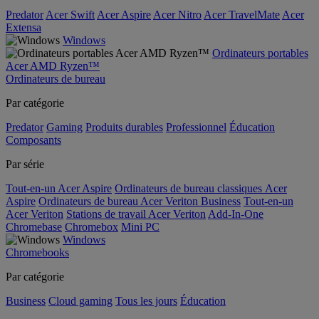
Predator
Acer Swift
Acer Aspire
Acer Nitro
Acer TravelMate
Acer
Extensa
Windows
Ordinateurs portables
Acer AMD Ryzen™
Ordinateurs de bureau
Par catégorie
Predator
Gaming
Produits durables
Professionnel
Éducation
Composants
Par série
Tout-en-un Acer Aspire
Ordinateurs de bureau classiques Acer
Aspire
Ordinateurs de bureau Acer Veriton Business
Tout-en-un
Acer Veriton
Stations de travail Acer Veriton
Add-In-One
Chromebase
Chromebox
Mini PC
Windows
Chromebooks
Par catégorie
Business
Cloud gaming
Tous les jours
Éducation