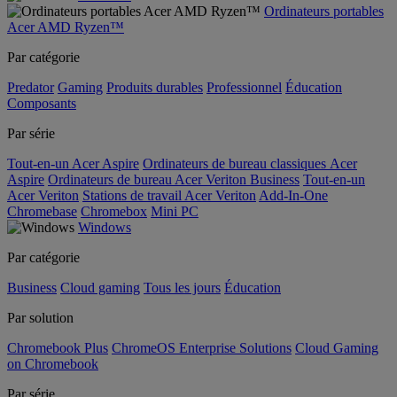
Ordinateurs portables
Acer AMD Ryzen™
Par catégorie
Predator
Gaming
Produits durables
Professionnel
Éducation
Composants
Par série
Tout-en-un Acer Aspire
Ordinateurs de bureau classiques Acer
Aspire
Ordinateurs de bureau Acer Veriton Business
Tout-en-un
Acer Veriton
Stations de travail Acer Veriton
Add-In-One
Chromebase
Chromebox
Mini PC
Windows
Par catégorie
Business
Cloud gaming
Tous les jours
Éducation
Par solution
Chromebook Plus
ChromeOS Enterprise Solutions
Cloud Gaming
on Chromebook
Par série