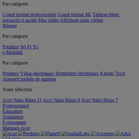
Par catégorie
Grand format professionnel
Grand format 4K
Tableau blanc
interactif et tactile
Mur vidéo
Affichage pour vitrine
Réseau
Par catégorie
Predator
Wi-Fi
5G
e-Mobilité
Par catégorie
Predator
Vélos électriques
Trottinettes électriques
Kinetic Tech
Appareil mobile de gaming
Notre sélection
Acer Nitro Blaze 11
Acer Nitro Blaze 8
Acer Nitro Blaze 7
Professionnel
Éducation
Assistance
Événements
Marques Acer