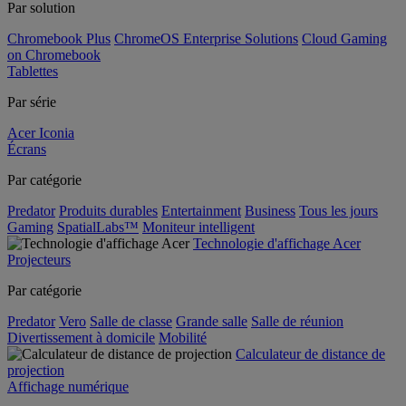
Par solution
Chromebook Plus
ChromeOS Enterprise Solutions
Cloud Gaming
on Chromebook
Tablettes
Par série
Acer Iconia
Écrans
Par catégorie
Predator
Produits durables
Entertainment
Business
Tous les jours
Gaming
SpatialLabs™
Moniteur intelligent
Technologie d'affichage Acer
Projecteurs
Par catégorie
Predator
Vero
Salle de classe
Grande salle
Salle de réunion
Divertissement à domicile
Mobilité
Calculateur de distance de
projection
Affichage numérique