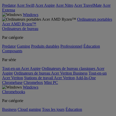
Predator
Acer Swift
Acer Aspire
Acer Nitro
Acer TravelMate
Acer
Extensa
Windows
Ordinateurs portables
Acer AMD Ryzen™
Ordinateurs de bureau
Par catégorie
Predator
Gaming
Produits durables
Professionnel
Éducation
Composants
Par série
Tout-en-un Acer Aspire
Ordinateurs de bureau classiques Acer
Aspire
Ordinateurs de bureau Acer Veriton Business
Tout-en-un
Acer Veriton
Stations de travail Acer Veriton
Add-In-One
Chromebase
Chromebox
Mini PC
Windows
Chromebooks
Par catégorie
Business
Cloud gaming
Tous les jours
Éducation