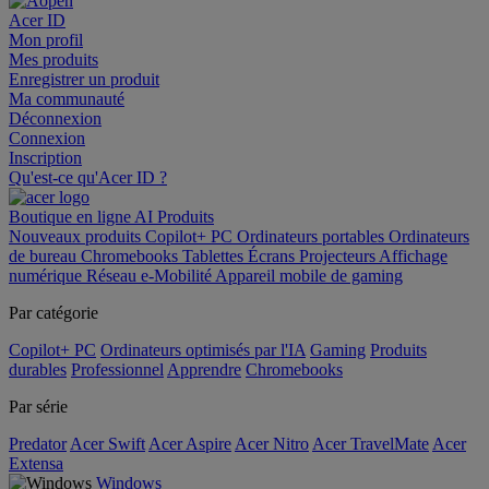
Acer ID
Mon profil
Mes produits
Enregistrer un produit
Ma communauté
Déconnexion
Connexion
Inscription
Qu'est-ce qu'Acer ID ?
Boutique en ligne
AI
Produits
Nouveaux produits
Copilot+ PC
Ordinateurs portables
Ordinateurs
de bureau
Chromebooks
Tablettes
Écrans
Projecteurs
Affichage
numérique
Réseau
e-Mobilité
Appareil mobile de gaming
Par catégorie
Copilot+ PC
Ordinateurs optimisés par l'IA
Gaming
Produits
durables
Professionnel
Apprendre
Chromebooks
Par série
Predator
Acer Swift
Acer Aspire
Acer Nitro
Acer TravelMate
Acer
Extensa
Windows