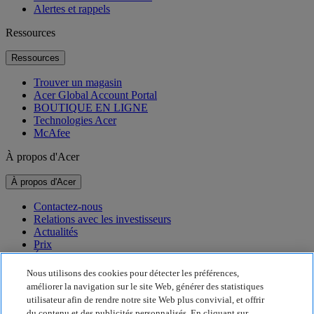
Alertes et rappels
Ressources
Ressources
Trouver un magasin
Acer Global Account Portal
BOUTIQUE EN LIGNE
Technologies Acer
McAfee
À propos d'Acer
À propos d'Acer
Contactez-nous
Relations avec les investisseurs
Actualités
Prix
Événements
Nous utilisons des cookies pour détecter les préférences,
Développement durable
améliorer la navigation sur le site Web, générer des statistiques
utilisateur afin de rendre notre site Web plus convivial, et offrir
Développement durable
du contenu et des publicités personnalisés. En cliquant sur