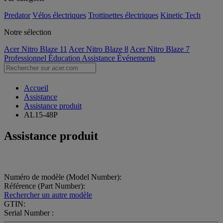
Predator
Vélos électriques
Trottinettes électriques
Kinetic Tech
Notre sélection
Acer Nitro Blaze 11
Acer Nitro Blaze 8
Acer Nitro Blaze 7
Professionnel
Éducation
Assistance
Événements
Accueil
Assistance
Assistance produit
AL15-48P
Assistance produit
Numéro de modèle (Model Number):
Référence (Part Number):
Rechercher un autre modèle
GTIN:
Serial Number :