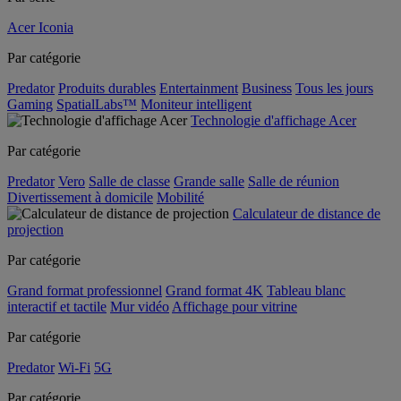
Acer Iconia
Par catégorie
Predator
Produits durables
Entertainment
Business
Tous les jours
Gaming
SpatialLabs™
Moniteur intelligent
Technologie d'affichage Acer
Par catégorie
Predator
Vero
Salle de classe
Grande salle
Salle de réunion
Divertissement à domicile
Mobilité
Calculateur de distance de
projection
Par catégorie
Grand format professionnel
Grand format 4K
Tableau blanc
interactif et tactile
Mur vidéo
Affichage pour vitrine
Par catégorie
Predator
Wi-Fi
5G
Par catégorie