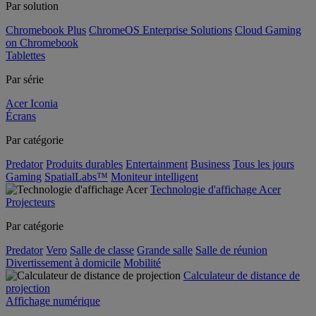
Par solution
Chromebook Plus
ChromeOS Enterprise Solutions
Cloud Gaming
on Chromebook
Tablettes
Par série
Acer Iconia
Écrans
Par catégorie
Predator
Produits durables
Entertainment
Business
Tous les jours
Gaming
SpatialLabs™
Moniteur intelligent
Technologie d'affichage Acer
Projecteurs
Par catégorie
Predator
Vero
Salle de classe
Grande salle
Salle de réunion
Divertissement à domicile
Mobilité
Calculateur de distance de
projection
Affichage numérique