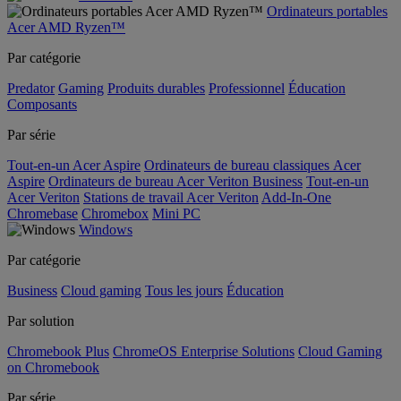
Ordinateurs portables
Acer AMD Ryzen™
Par catégorie
Predator
Gaming
Produits durables
Professionnel
Éducation
Composants
Par série
Tout-en-un Acer Aspire
Ordinateurs de bureau classiques Acer
Aspire
Ordinateurs de bureau Acer Veriton Business
Tout-en-un
Acer Veriton
Stations de travail Acer Veriton
Add-In-One
Chromebase
Chromebox
Mini PC
Windows
Par catégorie
Business
Cloud gaming
Tous les jours
Éducation
Par solution
Chromebook Plus
ChromeOS Enterprise Solutions
Cloud Gaming
on Chromebook
Par série