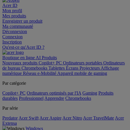
Acer ID
Mon profil
Mes produits
Enregistrer un produit
Ma communauté
Déconnexion
Connexion
Inscription
Qu'est-ce qu'Acer ID ?
Boutique en ligne
AI
Produits
Nouveaux produits
Copilot+ PC
Ordinateurs portables
Ordinateurs
de bureau
Chromebooks
Tablettes
Écrans
Projecteurs
Affichage
numérique
Réseau
e-Mobilité
Appareil mobile de gaming
Par catégorie
Copilot+ PC
Ordinateurs optimisés par l'IA
Gaming
Produits
durables
Professionnel
Apprendre
Chromebooks
Par série
Predator
Acer Swift
Acer Aspire
Acer Nitro
Acer TravelMate
Acer
Extensa
Windows