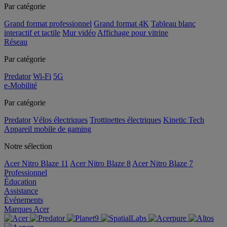
Par catégorie
Grand format professionnel
Grand format 4K
Tableau blanc
interactif et tactile
Mur vidéo
Affichage pour vitrine
Réseau
Par catégorie
Predator
Wi-Fi
5G
e-Mobilité
Par catégorie
Predator
Vélos électriques
Trottinettes électriques
Kinetic Tech
Appareil mobile de gaming
Notre sélection
Acer Nitro Blaze 11
Acer Nitro Blaze 8
Acer Nitro Blaze 7
Professionnel
Éducation
Assistance
Événements
Marques Acer