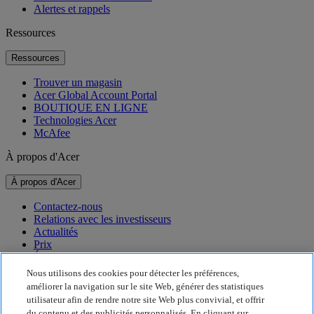
Alertes et rappels
Ressources
Ressources
Trouver un magasin
Acer Global Account Portal
BOUTIQUE EN LIGNE
Technologies Acer
McAfee
À propos d'Acer
À propos d'Acer
Contactez-nous
Relations avec les investisseurs
Actualités
Prix
Événements
Nous utilisons des cookies pour détecter les préférences,
Développement durable
améliorer la navigation sur le site Web, générer des statistiques
utilisateur afin de rendre notre site Web plus convivial, et offrir
Développement durable
du contenu et des publicités personnalisés. En cliquant sur