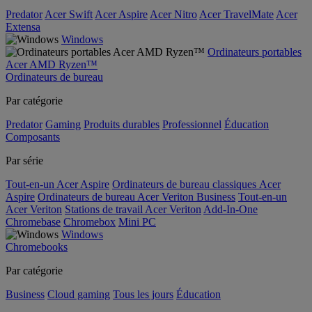
Predator
Acer Swift
Acer Aspire
Acer Nitro
Acer TravelMate
Acer
Extensa
Windows
Ordinateurs portables
Acer AMD Ryzen™
Ordinateurs de bureau
Par catégorie
Predator
Gaming
Produits durables
Professionnel
Éducation
Composants
Par série
Tout-en-un Acer Aspire
Ordinateurs de bureau classiques Acer
Aspire
Ordinateurs de bureau Acer Veriton Business
Tout-en-un
Acer Veriton
Stations de travail Acer Veriton
Add-In-One
Chromebase
Chromebox
Mini PC
Windows
Chromebooks
Par catégorie
Business
Cloud gaming
Tous les jours
Éducation