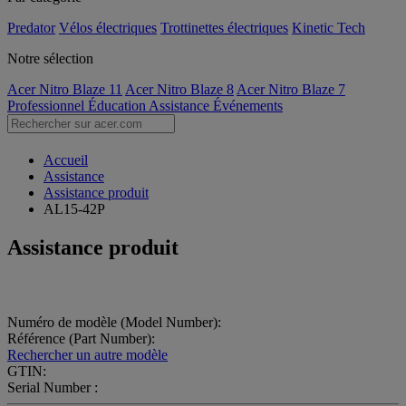
Predator
Vélos électriques
Trottinettes électriques
Kinetic Tech
Notre sélection
Acer Nitro Blaze 11
Acer Nitro Blaze 8
Acer Nitro Blaze 7
Professionnel
Éducation
Assistance
Événements
Accueil
Assistance
Assistance produit
AL15-42P
Assistance produit
Numéro de modèle (Model Number):
Référence (Part Number):
Rechercher un autre modèle
GTIN:
Serial Number :