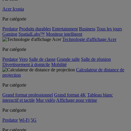
Acer Iconia
Par catégorie
Predator
Produits durables
Entertainment
Business
Tous les jours
Gaming
SpatialLabs™
Moniteur intelligent
Technologie d'affichage Acer
Par catégorie
Predator
Vero
Salle de classe
Grande salle
Salle de réunion
Divertissement à domicile
Mobilité
Calculateur de distance de
projection
Par catégorie
Grand format professionnel
Grand format 4K
Tableau blanc
interactif et tactile
Mur vidéo
Affichage pour vitrine
Par catégorie
Predator
Wi-Fi
5G
Par catégorie