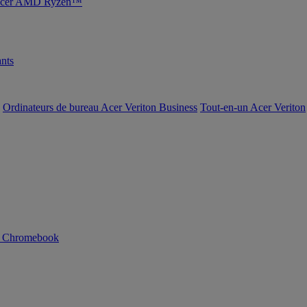
s Acer AMD Ryzen™
nts
Ordinateurs de bureau Acer Veriton Business
Tout-en-un Acer Veriton
n Chromebook