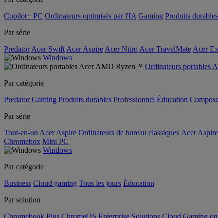
Copilot+ PC
Ordinateurs optimisés par l'IA
Gaming
Produits durables
Par série
Predator
Acer Swift
Acer Aspire
Acer Nitro
Acer TravelMate
Acer Ex
Windows
Ordinateurs portable
Par catégorie
Predator
Gaming
Produits durables
Professionnel
Éducation
Composa
Par série
Tout-en-un Acer Aspire
Ordinateurs de bureau classiques Acer Aspire
Chromebox
Mini PC
Windows
Par catégorie
Business
Cloud gaming
Tous les jours
Éducation
Par solution
Chromebook Plus
ChromeOS Enterprise Solutions
Cloud Gaming o