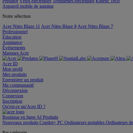
Predator
Vélos électriques
Trottinettes électriques
Kinetic Tech
Appareil mobile de gaming
Notre sélection
Acer Nitro Blaze 11
Acer Nitro Blaze 8
Acer Nitro Blaze 7
Professionnel
Éducation
Assistance
Événements
Marques Acer
Acer ID
Mon profil
Mes produits
Enregistrer un produit
Ma communauté
Déconnexion
Connexion
Inscription
Qu'est-ce qu'Acer ID ?
Boutique en ligne
AI
Produits
Nouveaux produits
Copilot+ PC
Ordinateurs portables
Ordinateurs d
Par catégorie