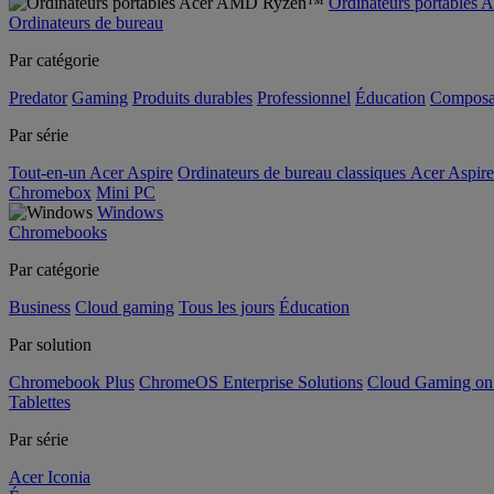
Ordinateurs portable
Ordinateurs de bureau
Par catégorie
Predator
Gaming
Produits durables
Professionnel
Éducation
Composa
Par série
Tout-en-un Acer Aspire
Ordinateurs de bureau classiques Acer Aspire
Chromebox
Mini PC
Windows
Chromebooks
Par catégorie
Business
Cloud gaming
Tous les jours
Éducation
Par solution
Chromebook Plus
ChromeOS Enterprise Solutions
Cloud Gaming o
Tablettes
Par série
Acer Iconia