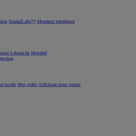
ing
SpatialLabs™
Moniteur intelligent
ement à domicile
Mobilité
ojection
et tactile
Mur vidéo
Affichage pour vitrine