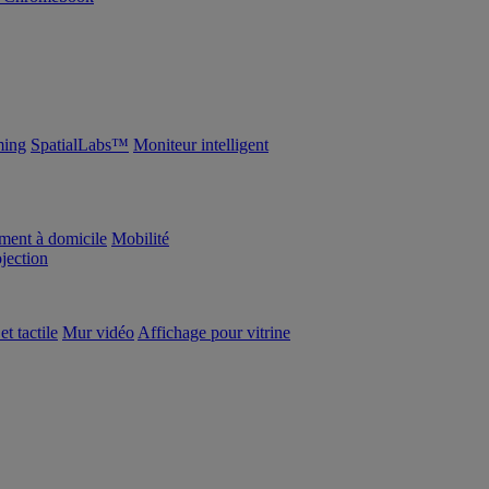
ing
SpatialLabs™
Moniteur intelligent
ement à domicile
Mobilité
ojection
et tactile
Mur vidéo
Affichage pour vitrine