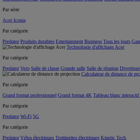
Par série
Acer Iconia
Par catégorie
Predator
Produits durables
Entertainment
Business
Tous les jours
Gam
Technologie d'affichage Acer
Par catégorie
Predator
Vero
Salle de classe
Grande salle
Salle de réunion
Divertiss
Calculateur de distance de pr
Par catégorie
Grand format professionnel
Grand format 4K
Tableau blanc interactif 
Par catégorie
Predator
Wi-Fi
5G
Par catégorie
Predator
Vélos électriques
Trottinettes électriques
Kinetic Tech