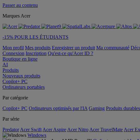
Passer au contenu
Marques Acer
-15% POUR LES ÉTUDIANTS
Mon profil
Mes produits
Enregistrer un produit
Ma communauté
Déc
Connexion
Inscription
Qu'est-ce qu'Acer ID ?
Boutique en ligne
AI
Produits
Nouveaux produits
Copilot+ PC
Ordinateurs portables
Par catégorie
Copilot+ PC
Ordinateurs optimisés par l'IA
Gaming
Produits durables
Par série
Predator
Acer Swift
Acer Aspire
Acer Nitro
Acer TravelMate
Acer Ex
Windows