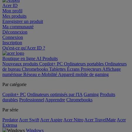
Acer ID
Mon profil
Mes produits
Enregistrer un produit
Ma communauté
Déconnexion
Connexion
Inscription
Qu'est-ce qu'Acer ID ?
Boutique en ligne
AI
Produits
Nouveaux produits
Copilot+ PC
Ordinateurs portables
Ordinateurs
de bureau
Chromebooks
Tablettes
Écrans
Projecteurs
Affichage
numérique
Réseau
e-Mobilité
Appareil mobile de gaming
Par catégorie
Copilot+ PC
Ordinateurs optimisés par l'IA
Gaming
Produits
durables
Professionnel
Apprendre
Chromebooks
Par série
Predator
Acer Swift
Acer Aspire
Acer Nitro
Acer TravelMate
Acer
Extensa
Windows