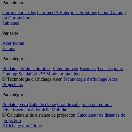
Par solution
Chromebook Plus
ChromeOS Enterprise Solutions
Cloud Gaming
on Chromebook
Tablettes
Par série
Acer Iconia
Écrans
Par catégorie
Predator
Produits durables
Entertainment
Business
Tous les jours
Gaming
SpatialLabs™
Moniteur intelligent
Technologie d'affichage Acer
Projecteurs
Par catégorie
Predator
Vero
Salle de classe
Grande salle
Salle de réunion
Divertissement à domicile
Mobilité
Calculateur de distance de
projection
Affichage numérique