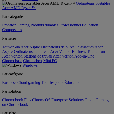
Ordinateurs portables
Acer AMD Ryzen™
Par catégorie
Predator
Gaming
Produits durables
Professionnel
Éducation
Composants
Par série
Tout-en-un Acer Aspire
Ordinateurs de bureau classiques Acer
Aspire
Ordinateurs de bureau Acer Veriton Business
Tout-en-un
Acer Veriton
Stations de travail Acer Veriton
Add-In-One
Chromebase
Chromebox
Mini PC
Windows
Par catégorie
Business
Cloud gaming
Tous les jours
Éducation
Par solution
Chromebook Plus
ChromeOS Enterprise Solutions
Cloud Gaming
on Chromebook
Par série