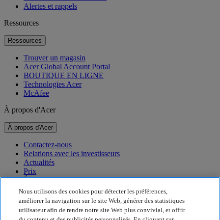
Alertes et rappels
Ressources
Ressources
Trouver un magasin
Acer Global Account Portal
BOUTIQUE EN LIGNE
Technologies Acer
McAfee
À propos d'Acer
À propos d'Acer
Contactez-nous
Relations avec les investisseurs
Actualités
Prix
Événements
Nous utilisons des cookies pour détecter les préférences,
Développement durable
améliorer la navigation sur le site Web, générer des statistiques
utilisateur afin de rendre notre site Web plus convivial, et offrir
Développement durable
du contenu et des publicités personnalisés. En cliquant sur