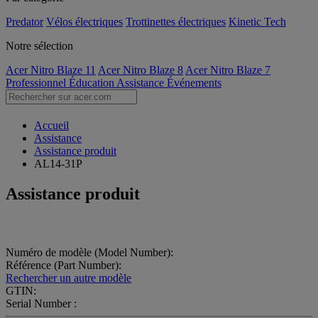
Predator
Vélos électriques
Trottinettes électriques
Kinetic Tech
Notre sélection
Acer Nitro Blaze 11
Acer Nitro Blaze 8
Acer Nitro Blaze 7
Professionnel
Éducation
Assistance
Événements
Accueil
Assistance
Assistance produit
AL14-31P
Assistance produit
Numéro de modèle (Model Number):
Référence (Part Number):
Rechercher un autre modèle
GTIN:
Serial Number :