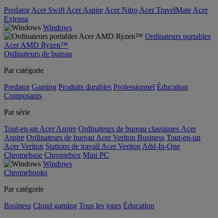
Predator
Acer Swift
Acer Aspire
Acer Nitro
Acer TravelMate
Acer
Extensa
Windows
Ordinateurs portables
Acer AMD Ryzen™
Ordinateurs de bureau
Par catégorie
Predator
Gaming
Produits durables
Professionnel
Éducation
Composants
Par série
Tout-en-un Acer Aspire
Ordinateurs de bureau classiques Acer
Aspire
Ordinateurs de bureau Acer Veriton Business
Tout-en-un
Acer Veriton
Stations de travail Acer Veriton
Add-In-One
Chromebase
Chromebox
Mini PC
Windows
Chromebooks
Par catégorie
Business
Cloud gaming
Tous les jours
Éducation