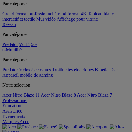
Par catégorie
Grand format professionnel
Grand format 4K
Tableau blanc
interactif et tactile
Mur vidéo
Affichage pour vitrine
Réseau
Par catégorie
Predator
Wi-Fi
5G
e-Mobilité
Par catégorie
Predator
Vélos électriques
Trottinettes électriques
Kinetic Tech
Appareil mobile de gaming
Notre sélection
Acer Nitro Blaze 11
Acer Nitro Blaze 8
Acer Nitro Blaze 7
Professionnel
Éducation
Assistance
Événements
Marques Acer