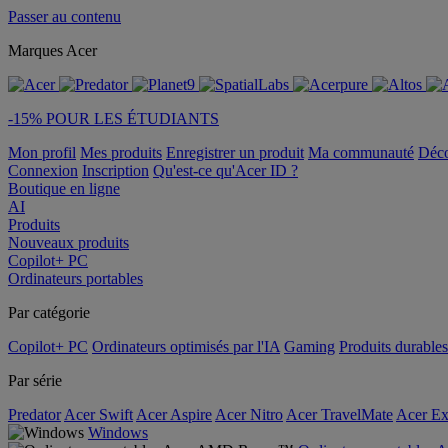
Passer au contenu
Marques Acer
-15% POUR LES ÉTUDIANTS
Mon profil
Mes produits
Enregistrer un produit
Ma communauté
Déc
Connexion
Inscription
Qu'est-ce qu'Acer ID ?
Boutique en ligne
AI
Produits
Nouveaux produits
Copilot+ PC
Ordinateurs portables
Par catégorie
Copilot+ PC
Ordinateurs optimisés par l'IA
Gaming
Produits durables
Par série
Predator
Acer Swift
Acer Aspire
Acer Nitro
Acer TravelMate
Acer Ex
Windows