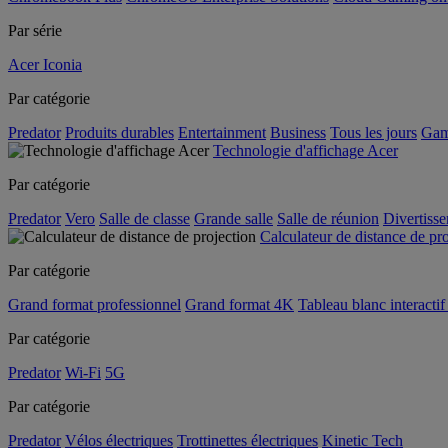
Par série
Acer Iconia
Par catégorie
Predator
Produits durables
Entertainment
Business
Tous les jours
Gam
Technologie d'affichage Acer
Par catégorie
Predator
Vero
Salle de classe
Grande salle
Salle de réunion
Divertiss
Calculateur de distance de pr
Par catégorie
Grand format professionnel
Grand format 4K
Tableau blanc interactif 
Par catégorie
Predator
Wi-Fi
5G
Par catégorie
Predator
Vélos électriques
Trottinettes électriques
Kinetic Tech