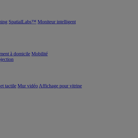
ing
SpatialLabs™
Moniteur intelligent
ement à domicile
Mobilité
ojection
et tactile
Mur vidéo
Affichage pour vitrine