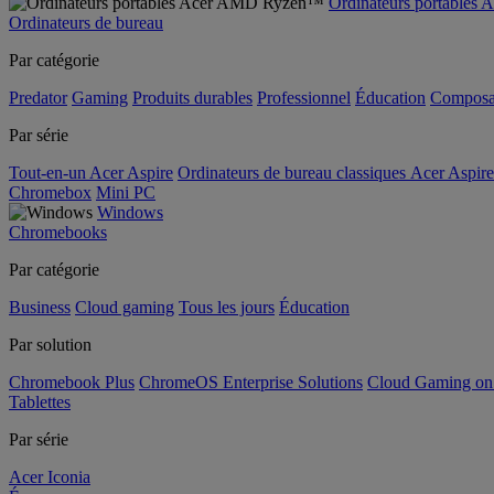
Ordinateurs portable
Ordinateurs de bureau
Par catégorie
Predator
Gaming
Produits durables
Professionnel
Éducation
Composa
Par série
Tout-en-un Acer Aspire
Ordinateurs de bureau classiques Acer Aspire
Chromebox
Mini PC
Windows
Chromebooks
Par catégorie
Business
Cloud gaming
Tous les jours
Éducation
Par solution
Chromebook Plus
ChromeOS Enterprise Solutions
Cloud Gaming o
Tablettes
Par série
Acer Iconia