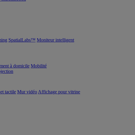
ing
SpatialLabs™
Moniteur intelligent
ement à domicile
Mobilité
ojection
et tactile
Mur vidéo
Affichage pour vitrine