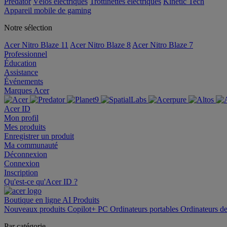
Predator
Vélos électriques
Trottinettes électriques
Kinetic Tech
Appareil mobile de gaming
Notre sélection
Acer Nitro Blaze 11
Acer Nitro Blaze 8
Acer Nitro Blaze 7
Professionnel
Éducation
Assistance
Événements
Marques Acer
Acer ID
Mon profil
Mes produits
Enregistrer un produit
Ma communauté
Déconnexion
Connexion
Inscription
Qu'est-ce qu'Acer ID ?
Boutique en ligne
AI
Produits
Nouveaux produits
Copilot+ PC
Ordinateurs portables
Ordinateurs d
Par catégorie