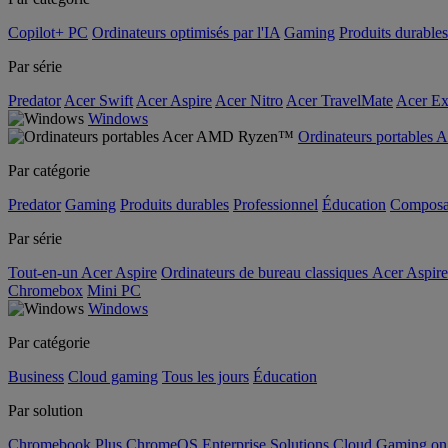
Copilot+ PC
Ordinateurs optimisés par l'IA
Gaming
Produits durables
Par série
Predator
Acer Swift
Acer Aspire
Acer Nitro
Acer TravelMate
Acer Ex
Windows
Ordinateurs portable
Par catégorie
Predator
Gaming
Produits durables
Professionnel
Éducation
Composa
Par série
Tout-en-un Acer Aspire
Ordinateurs de bureau classiques Acer Aspire
Chromebox
Mini PC
Windows
Par catégorie
Business
Cloud gaming
Tous les jours
Éducation
Par solution
Chromebook Plus
ChromeOS Enterprise Solutions
Cloud Gaming o