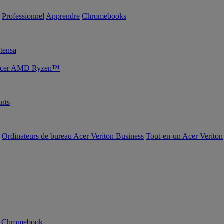
Professionnel
Apprendre
Chromebooks
tensa
s Acer AMD Ryzen™
nts
Ordinateurs de bureau Acer Veriton Business
Tout-en-un Acer Veriton
n Chromebook