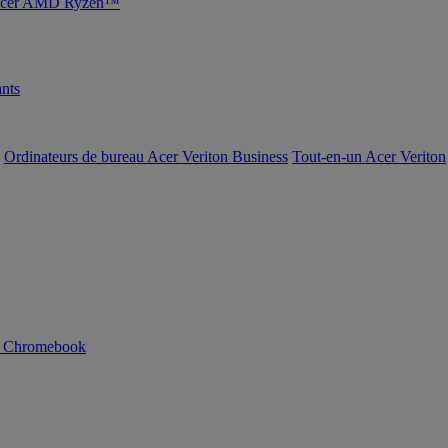
s Acer AMD Ryzen™
nts
Ordinateurs de bureau Acer Veriton Business
Tout-en-un Acer Veriton
n Chromebook