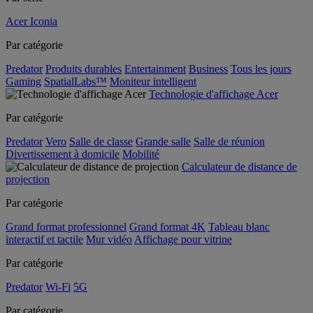
Acer Iconia
Par catégorie
Predator
Produits durables
Entertainment
Business
Tous les jours
Gaming
SpatialLabs™
Moniteur intelligent
Technologie d'affichage Acer
Par catégorie
Predator
Vero
Salle de classe
Grande salle
Salle de réunion
Divertissement à domicile
Mobilité
Calculateur de distance de
projection
Par catégorie
Grand format professionnel
Grand format 4K
Tableau blanc
interactif et tactile
Mur vidéo
Affichage pour vitrine
Par catégorie
Predator
Wi-Fi
5G
Par catégorie