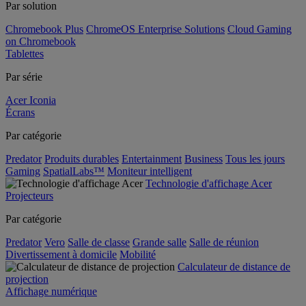
Par solution
Chromebook Plus
ChromeOS Enterprise Solutions
Cloud Gaming
on Chromebook
Tablettes
Par série
Acer Iconia
Écrans
Par catégorie
Predator
Produits durables
Entertainment
Business
Tous les jours
Gaming
SpatialLabs™
Moniteur intelligent
Technologie d'affichage Acer
Projecteurs
Par catégorie
Predator
Vero
Salle de classe
Grande salle
Salle de réunion
Divertissement à domicile
Mobilité
Calculateur de distance de
projection
Affichage numérique