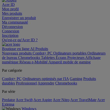
Acer ID
Mon profil
Mes produits
Enregistrer un produit
Ma communauté
Déconnexion
Connexion
Inscription
Qu'est-ce qu'Acer ID ?
Boutique en ligne
AI
Produits
Nouveaux produits
Copilot+ PC
Ordinateurs portables
Ordinateurs
de bureau
Chromebooks
Tablettes
Écrans
Projecteurs
Affichage
numérique
Réseau
e-Mobilité
Appareil mobile de gaming
Par catégorie
Copilot+ PC
Ordinateurs optimisés par l'IA
Gaming
Produits
durables
Professionnel
Apprendre
Chromebooks
Par série
Predator
Acer Swift
Acer Aspire
Acer Nitro
Acer TravelMate
Acer
Extensa
Windows