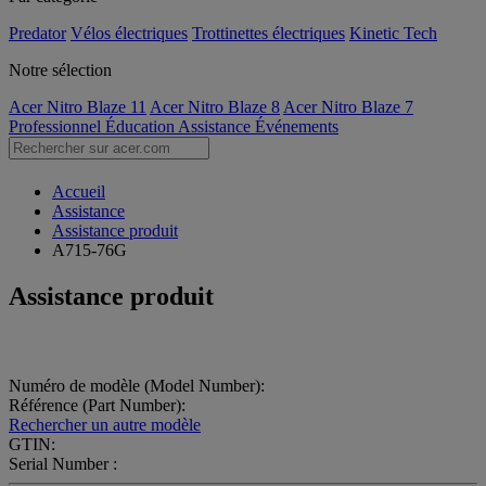
Predator
Vélos électriques
Trottinettes électriques
Kinetic Tech
Notre sélection
Acer Nitro Blaze 11
Acer Nitro Blaze 8
Acer Nitro Blaze 7
Professionnel
Éducation
Assistance
Événements
Accueil
Assistance
Assistance produit
A715-76G
Assistance produit
Numéro de modèle (Model Number):
Référence (Part Number):
Rechercher un autre modèle
GTIN:
Serial Number :