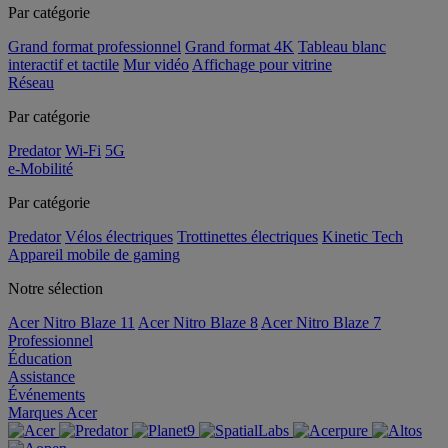
Par catégorie
Grand format professionnel
Grand format 4K
Tableau blanc
interactif et tactile
Mur vidéo
Affichage pour vitrine
Réseau
Par catégorie
Predator
Wi-Fi
5G
e-Mobilité
Par catégorie
Predator
Vélos électriques
Trottinettes électriques
Kinetic Tech
Appareil mobile de gaming
Notre sélection
Acer Nitro Blaze 11
Acer Nitro Blaze 8
Acer Nitro Blaze 7
Professionnel
Éducation
Assistance
Événements
Marques Acer