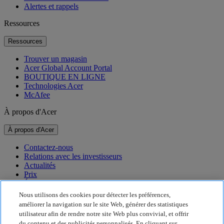
Alertes et rappels
Ressources
Ressources
Trouver un magasin
Acer Global Account Portal
BOUTIQUE EN LIGNE
Technologies Acer
McAfee
À propos d'Acer
À propos d'Acer
Contactez-nous
Relations avec les investisseurs
Actualités
Prix
Événements
Nous utilisons des cookies pour détecter les préférences,
Développement durable
améliorer la navigation sur le site Web, générer des statistiques
utilisateur afin de rendre notre site Web plus convivial, et offrir
Développement durable
du contenu et des publicités personnalisés. En cliquant sur