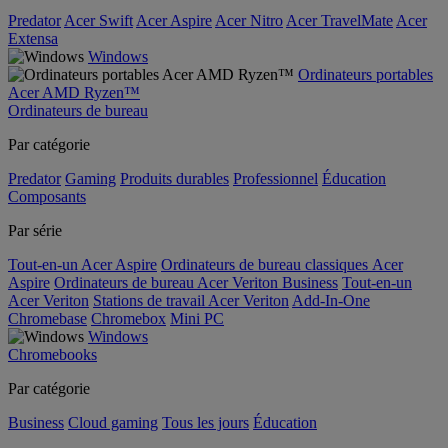
Predator
Acer Swift
Acer Aspire
Acer Nitro
Acer TravelMate
Acer
Extensa
Windows
Ordinateurs portables
Acer AMD Ryzen™
Ordinateurs de bureau
Par catégorie
Predator
Gaming
Produits durables
Professionnel
Éducation
Composants
Par série
Tout-en-un Acer Aspire
Ordinateurs de bureau classiques Acer
Aspire
Ordinateurs de bureau Acer Veriton Business
Tout-en-un
Acer Veriton
Stations de travail Acer Veriton
Add-In-One
Chromebase
Chromebox
Mini PC
Windows
Chromebooks
Par catégorie
Business
Cloud gaming
Tous les jours
Éducation