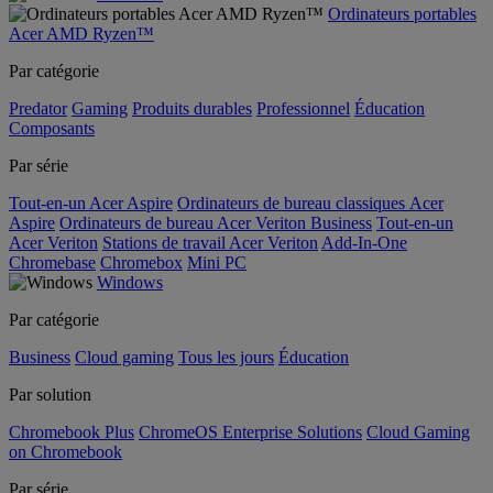
Ordinateurs portables
Acer AMD Ryzen™
Par catégorie
Predator
Gaming
Produits durables
Professionnel
Éducation
Composants
Par série
Tout-en-un Acer Aspire
Ordinateurs de bureau classiques Acer
Aspire
Ordinateurs de bureau Acer Veriton Business
Tout-en-un
Acer Veriton
Stations de travail Acer Veriton
Add-In-One
Chromebase
Chromebox
Mini PC
Windows
Par catégorie
Business
Cloud gaming
Tous les jours
Éducation
Par solution
Chromebook Plus
ChromeOS Enterprise Solutions
Cloud Gaming
on Chromebook
Par série