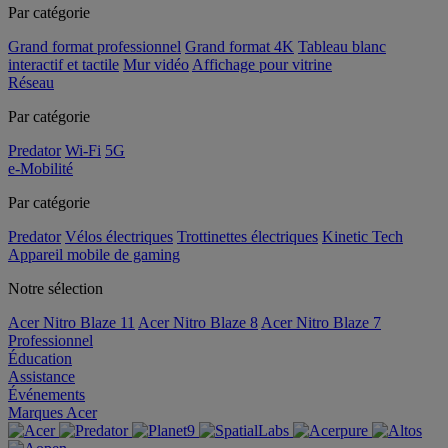
Par catégorie
Grand format professionnel
Grand format 4K
Tableau blanc
interactif et tactile
Mur vidéo
Affichage pour vitrine
Réseau
Par catégorie
Predator
Wi-Fi
5G
e-Mobilité
Par catégorie
Predator
Vélos électriques
Trottinettes électriques
Kinetic Tech
Appareil mobile de gaming
Notre sélection
Acer Nitro Blaze 11
Acer Nitro Blaze 8
Acer Nitro Blaze 7
Professionnel
Éducation
Assistance
Événements
Marques Acer