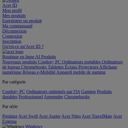
Acer ID
Mon profil
Mes produits
Enregistrer un produit
Ma communauté
Déconnexion
Connexion
Inscription
Qu'est-ce qu'Acer ID ?
Boutique en ligne
AI
Produits
Nouveaux produits
Copilot+ PC
Ordinateurs portables
Ordinateurs
de bureau
Chromebooks
Tablettes
Écrans
Projecteurs
Affichage
numérique
Réseau
e-Mobilité
Appareil mobile de gaming
Par catégorie
Copilot+ PC
Ordinateurs optimisés par l'IA
Gaming
Produits
durables
Professionnel
Apprendre
Chromebooks
Par série
Predator
Acer Swift
Acer Aspire
Acer Nitro
Acer TravelMate
Acer
Extensa
Windows