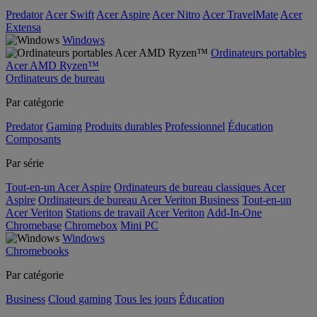
Predator
Acer Swift
Acer Aspire
Acer Nitro
Acer TravelMate
Acer
Extensa
Windows
Ordinateurs portables
Acer AMD Ryzen™
Ordinateurs de bureau
Par catégorie
Predator
Gaming
Produits durables
Professionnel
Éducation
Composants
Par série
Tout-en-un Acer Aspire
Ordinateurs de bureau classiques Acer
Aspire
Ordinateurs de bureau Acer Veriton Business
Tout-en-un
Acer Veriton
Stations de travail Acer Veriton
Add-In-One
Chromebase
Chromebox
Mini PC
Windows
Chromebooks
Par catégorie
Business
Cloud gaming
Tous les jours
Éducation