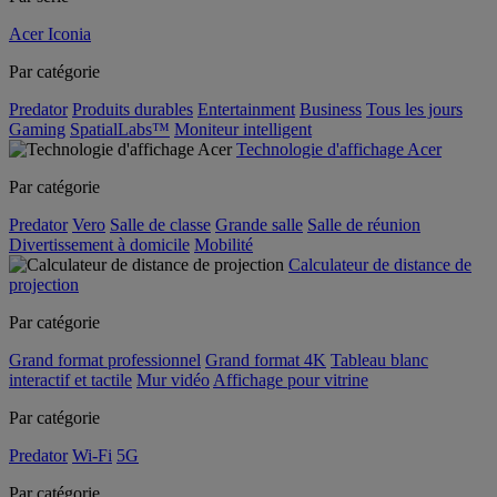
Acer Iconia
Par catégorie
Predator
Produits durables
Entertainment
Business
Tous les jours
Gaming
SpatialLabs™
Moniteur intelligent
Technologie d'affichage Acer
Par catégorie
Predator
Vero
Salle de classe
Grande salle
Salle de réunion
Divertissement à domicile
Mobilité
Calculateur de distance de
projection
Par catégorie
Grand format professionnel
Grand format 4K
Tableau blanc
interactif et tactile
Mur vidéo
Affichage pour vitrine
Par catégorie
Predator
Wi-Fi
5G
Par catégorie