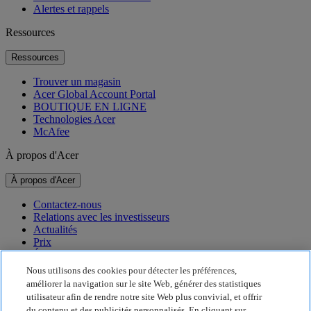
Alertes et rappels
Ressources
Ressources
Trouver un magasin
Acer Global Account Portal
BOUTIQUE EN LIGNE
Technologies Acer
McAfee
À propos d'Acer
À propos d'Acer
Contactez-nous
Relations avec les investisseurs
Actualités
Prix
Événements
Nous utilisons des cookies pour détecter les préférences,
Développement durable
améliorer la navigation sur le site Web, générer des statistiques
utilisateur afin de rendre notre site Web plus convivial, et offrir
Développement durable
du contenu et des publicités personnalisés. En cliquant sur