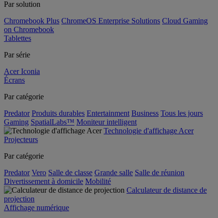
Par solution
Chromebook Plus
ChromeOS Enterprise Solutions
Cloud Gaming
on Chromebook
Tablettes
Par série
Acer Iconia
Écrans
Par catégorie
Predator
Produits durables
Entertainment
Business
Tous les jours
Gaming
SpatialLabs™
Moniteur intelligent
Technologie d'affichage Acer
Projecteurs
Par catégorie
Predator
Vero
Salle de classe
Grande salle
Salle de réunion
Divertissement à domicile
Mobilité
Calculateur de distance de
projection
Affichage numérique