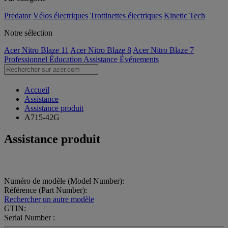
Predator
Vélos électriques
Trottinettes électriques
Kinetic Tech
Notre sélection
Acer Nitro Blaze 11
Acer Nitro Blaze 8
Acer Nitro Blaze 7
Professionnel
Éducation
Assistance
Événements
Accueil
Assistance
Assistance produit
A715-42G
Assistance produit
Numéro de modèle (Model Number):
Référence (Part Number):
Rechercher un autre modèle
GTIN:
Serial Number :