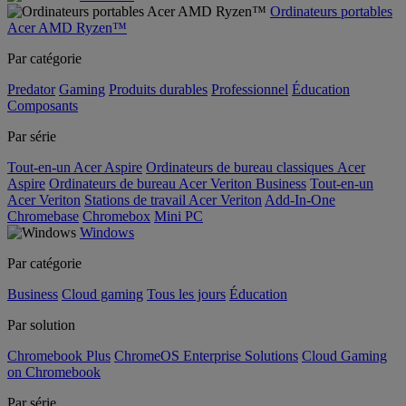
Ordinateurs portables
Acer AMD Ryzen™
Par catégorie
Predator
Gaming
Produits durables
Professionnel
Éducation
Composants
Par série
Tout-en-un Acer Aspire
Ordinateurs de bureau classiques Acer
Aspire
Ordinateurs de bureau Acer Veriton Business
Tout-en-un
Acer Veriton
Stations de travail Acer Veriton
Add-In-One
Chromebase
Chromebox
Mini PC
Windows
Par catégorie
Business
Cloud gaming
Tous les jours
Éducation
Par solution
Chromebook Plus
ChromeOS Enterprise Solutions
Cloud Gaming
on Chromebook
Par série