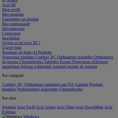
Acer ID
Mon profil
Mes produits
Enregistrer un produit
Ma communauté
Déconnexion
Connexion
Inscription
Qu'est-ce qu'Acer ID ?
Boutique en ligne
AI
Produits
Nouveaux produits
Copilot+ PC
Ordinateurs portables
Ordinateurs
de bureau
Chromebooks
Tablettes
Écrans
Projecteurs
Affichage
numérique
Réseau
e-Mobilité
Appareil mobile de gaming
Par catégorie
Copilot+ PC
Ordinateurs optimisés par l'IA
Gaming
Produits
durables
Professionnel
Apprendre
Chromebooks
Par série
Predator
Acer Swift
Acer Aspire
Acer Nitro
Acer TravelMate
Acer
Extensa
Windows