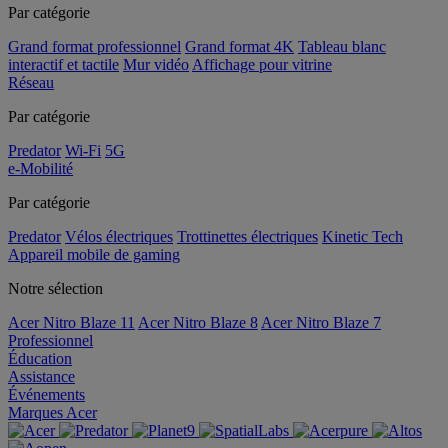
Par catégorie
Grand format professionnel
Grand format 4K
Tableau blanc
interactif et tactile
Mur vidéo
Affichage pour vitrine
Réseau
Par catégorie
Predator
Wi-Fi
5G
e-Mobilité
Par catégorie
Predator
Vélos électriques
Trottinettes électriques
Kinetic Tech
Appareil mobile de gaming
Notre sélection
Acer Nitro Blaze 11
Acer Nitro Blaze 8
Acer Nitro Blaze 7
Professionnel
Éducation
Assistance
Événements
Marques Acer