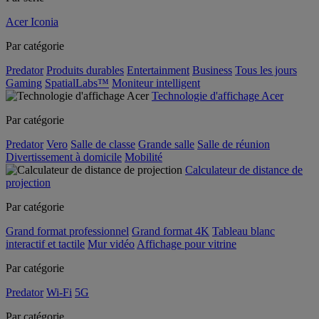
Acer Iconia
Par catégorie
Predator
Produits durables
Entertainment
Business
Tous les jours
Gaming
SpatialLabs™
Moniteur intelligent
Technologie d'affichage Acer
Par catégorie
Predator
Vero
Salle de classe
Grande salle
Salle de réunion
Divertissement à domicile
Mobilité
Calculateur de distance de
projection
Par catégorie
Grand format professionnel
Grand format 4K
Tableau blanc
interactif et tactile
Mur vidéo
Affichage pour vitrine
Par catégorie
Predator
Wi-Fi
5G
Par catégorie