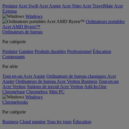
Predator
Acer Swift
Acer Aspire
Acer Nitro
Acer TravelMate
Acer
Extensa
Windows
Ordinateurs portables
Acer AMD Ryzen™
Ordinateurs de bureau
Par catégorie
Predator
Gaming
Produits durables
Professionnel
Éducation
Composants
Par série
Tout-en-un Acer Aspire
Ordinateurs de bureau classiques Acer
Aspire
Ordinateurs de bureau Acer Veriton Business
Tout-en-un
Acer Veriton
Stations de travail Acer Veriton
Add-In-One
Chromebase
Chromebox
Mini PC
Windows
Chromebooks
Par catégorie
Business
Cloud gaming
Tous les jours
Éducation