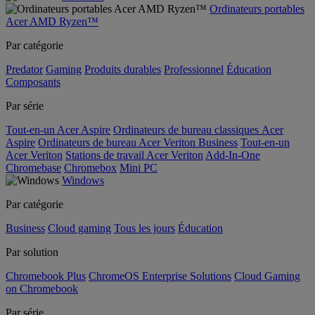
Ordinateurs portables
Acer AMD Ryzen™
Par catégorie
Predator
Gaming
Produits durables
Professionnel
Éducation
Composants
Par série
Tout-en-un Acer Aspire
Ordinateurs de bureau classiques Acer
Aspire
Ordinateurs de bureau Acer Veriton Business
Tout-en-un
Acer Veriton
Stations de travail Acer Veriton
Add-In-One
Chromebase
Chromebox
Mini PC
Windows
Par catégorie
Business
Cloud gaming
Tous les jours
Éducation
Par solution
Chromebook Plus
ChromeOS Enterprise Solutions
Cloud Gaming
on Chromebook
Par série