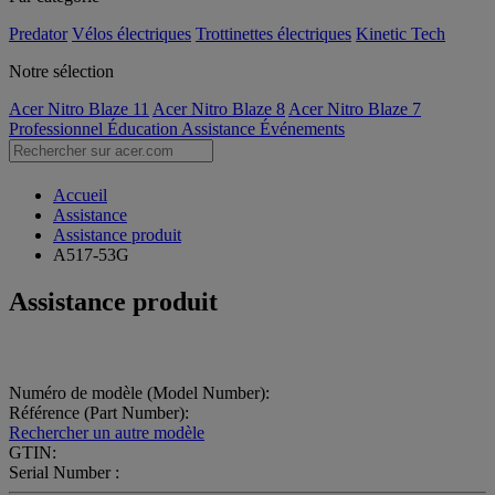
Predator
Vélos électriques
Trottinettes électriques
Kinetic Tech
Notre sélection
Acer Nitro Blaze 11
Acer Nitro Blaze 8
Acer Nitro Blaze 7
Professionnel
Éducation
Assistance
Événements
Accueil
Assistance
Assistance produit
A517-53G
Assistance produit
Numéro de modèle (Model Number):
Référence (Part Number):
Rechercher un autre modèle
GTIN:
Serial Number :