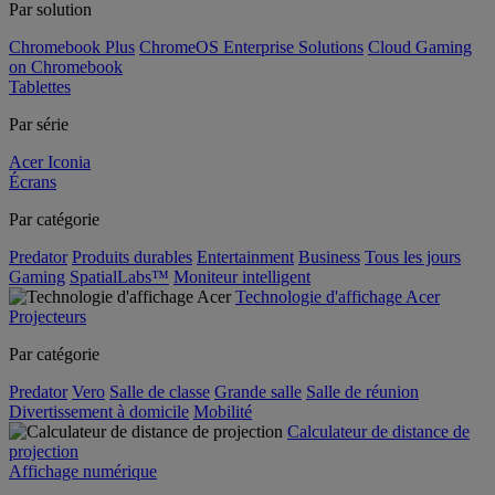
Par solution
Chromebook Plus
ChromeOS Enterprise Solutions
Cloud Gaming
on Chromebook
Tablettes
Par série
Acer Iconia
Écrans
Par catégorie
Predator
Produits durables
Entertainment
Business
Tous les jours
Gaming
SpatialLabs™
Moniteur intelligent
Technologie d'affichage Acer
Projecteurs
Par catégorie
Predator
Vero
Salle de classe
Grande salle
Salle de réunion
Divertissement à domicile
Mobilité
Calculateur de distance de
projection
Affichage numérique