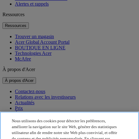
Alertes et rappels
Ressources
Ressources
Trouver un magasin
Acer Global Account Portal
BOUTIQUE EN LIGNE
Technologies Acer
McAfee
À propos d'Acer
À propos d'Acer
Contactez-nous
Relations avec les investisseurs
Actualités
Prix
Événements
Nous utilisons des cookies pour détecter les préférences,
Développement durable
améliorer la navigation sur le site Web, générer des statistiques
utilisateur afin de rendre notre site Web plus convivial, et offrir
Développement durable
du contenu et des publicités personnalisés. En cliquant sur