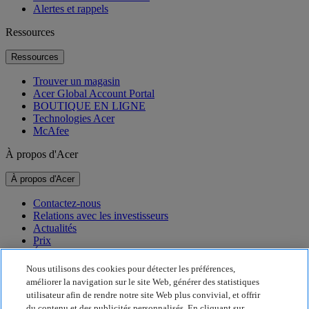
Alertes et rappels
Ressources
Ressources
Trouver un magasin
Acer Global Account Portal
BOUTIQUE EN LIGNE
Technologies Acer
McAfee
À propos d'Acer
À propos d'Acer
Contactez-nous
Relations avec les investisseurs
Actualités
Prix
Événements
Nous utilisons des cookies pour détecter les préférences,
Développement durable
améliorer la navigation sur le site Web, générer des statistiques
utilisateur afin de rendre notre site Web plus convivial, et offrir
Développement durable
du contenu et des publicités personnalisés. En cliquant sur