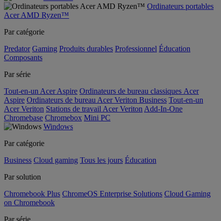
Ordinateurs portables
Acer AMD Ryzen™
Par catégorie
Predator
Gaming
Produits durables
Professionnel
Éducation
Composants
Par série
Tout-en-un Acer Aspire
Ordinateurs de bureau classiques Acer
Aspire
Ordinateurs de bureau Acer Veriton Business
Tout-en-un
Acer Veriton
Stations de travail Acer Veriton
Add-In-One
Chromebase
Chromebox
Mini PC
Windows
Par catégorie
Business
Cloud gaming
Tous les jours
Éducation
Par solution
Chromebook Plus
ChromeOS Enterprise Solutions
Cloud Gaming
on Chromebook
Par série