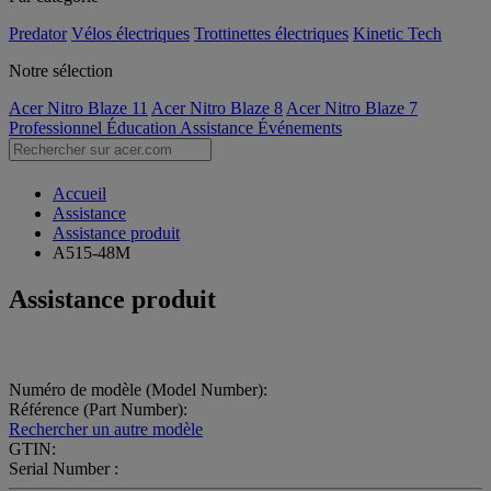
Predator
Vélos électriques
Trottinettes électriques
Kinetic Tech
Notre sélection
Acer Nitro Blaze 11
Acer Nitro Blaze 8
Acer Nitro Blaze 7
Professionnel
Éducation
Assistance
Événements
Accueil
Assistance
Assistance produit
A515-48M
Assistance produit
Numéro de modèle (Model Number):
Référence (Part Number):
Rechercher un autre modèle
GTIN:
Serial Number :