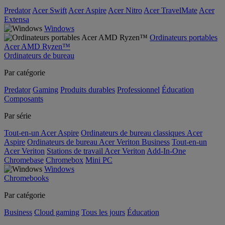
Predator
Acer Swift
Acer Aspire
Acer Nitro
Acer TravelMate
Acer
Extensa
Windows
Ordinateurs portables
Acer AMD Ryzen™
Ordinateurs de bureau
Par catégorie
Predator
Gaming
Produits durables
Professionnel
Éducation
Composants
Par série
Tout-en-un Acer Aspire
Ordinateurs de bureau classiques Acer
Aspire
Ordinateurs de bureau Acer Veriton Business
Tout-en-un
Acer Veriton
Stations de travail Acer Veriton
Add-In-One
Chromebase
Chromebox
Mini PC
Windows
Chromebooks
Par catégorie
Business
Cloud gaming
Tous les jours
Éducation