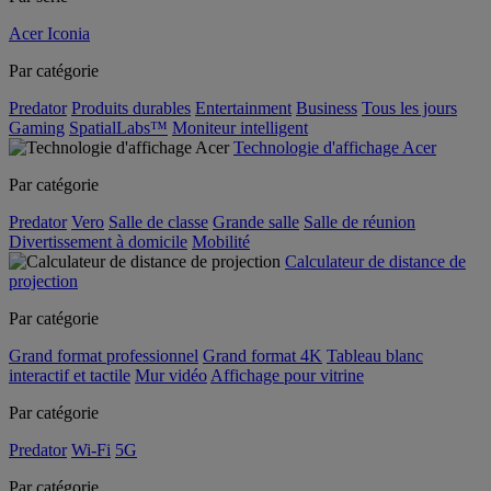
Acer Iconia
Par catégorie
Predator
Produits durables
Entertainment
Business
Tous les jours
Gaming
SpatialLabs™
Moniteur intelligent
Technologie d'affichage Acer
Par catégorie
Predator
Vero
Salle de classe
Grande salle
Salle de réunion
Divertissement à domicile
Mobilité
Calculateur de distance de
projection
Par catégorie
Grand format professionnel
Grand format 4K
Tableau blanc
interactif et tactile
Mur vidéo
Affichage pour vitrine
Par catégorie
Predator
Wi-Fi
5G
Par catégorie