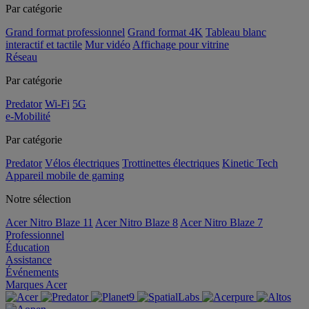
Par catégorie
Grand format professionnel
Grand format 4K
Tableau blanc
interactif et tactile
Mur vidéo
Affichage pour vitrine
Réseau
Par catégorie
Predator
Wi-Fi
5G
e-Mobilité
Par catégorie
Predator
Vélos électriques
Trottinettes électriques
Kinetic Tech
Appareil mobile de gaming
Notre sélection
Acer Nitro Blaze 11
Acer Nitro Blaze 8
Acer Nitro Blaze 7
Professionnel
Éducation
Assistance
Événements
Marques Acer