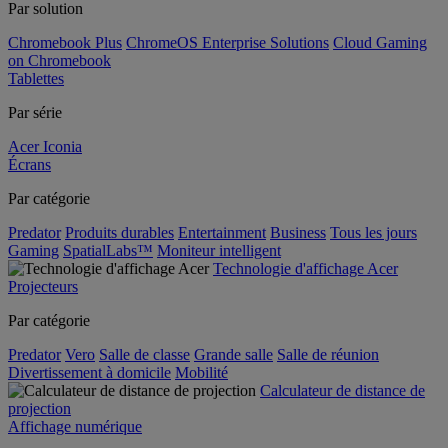
Par solution
Chromebook Plus
ChromeOS Enterprise Solutions
Cloud Gaming
on Chromebook
Tablettes
Par série
Acer Iconia
Écrans
Par catégorie
Predator
Produits durables
Entertainment
Business
Tous les jours
Gaming
SpatialLabs™
Moniteur intelligent
Technologie d'affichage Acer
Projecteurs
Par catégorie
Predator
Vero
Salle de classe
Grande salle
Salle de réunion
Divertissement à domicile
Mobilité
Calculateur de distance de
projection
Affichage numérique