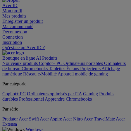
Acer ID
Mon profil
Mes produits
Enregistrer un produit
Ma communauté
Déconnexion
Connexion
Inscription
Qu'est-ce qu'Acer ID ?
Boutique en ligne
AI
Produits
Nouveaux produits
Copilot+ PC
Ordinateurs portables
Ordinateurs
de bureau
Chromebooks
Tablettes
Écrans
Projecteurs
Affichage
numérique
Réseau
e-Mobilité
Appareil mobile de gaming
Par catégorie
Copilot+ PC
Ordinateurs optimisés par l'IA
Gaming
Produits
durables
Professionnel
Apprendre
Chromebooks
Par série
Predator
Acer Swift
Acer Aspire
Acer Nitro
Acer TravelMate
Acer
Extensa
Windows