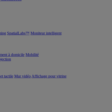
ing
SpatialLabs™
Moniteur intelligent
ement à domicile
Mobilité
ojection
et tactile
Mur vidéo
Affichage pour vitrine