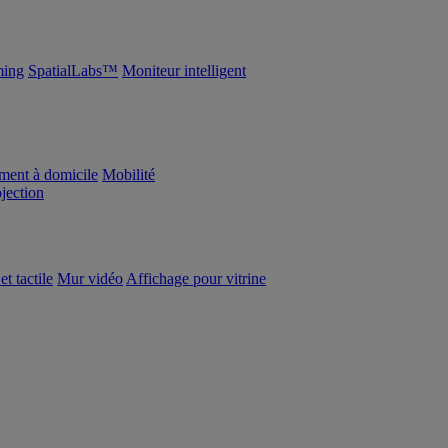
ing
SpatialLabs™
Moniteur intelligent
ement à domicile
Mobilité
ojection
et tactile
Mur vidéo
Affichage pour vitrine