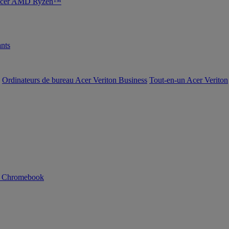
s Acer AMD Ryzen™
nts
Ordinateurs de bureau Acer Veriton Business
Tout-en-un Acer Veriton
n Chromebook