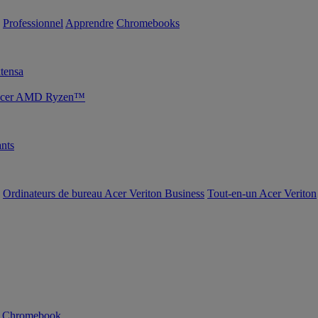
Professionnel
Apprendre
Chromebooks
tensa
s Acer AMD Ryzen™
nts
Ordinateurs de bureau Acer Veriton Business
Tout-en-un Acer Veriton
n Chromebook