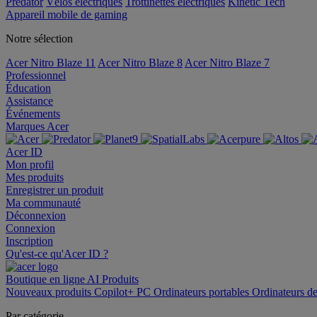
Predator
Vélos électriques
Trottinettes électriques
Kinetic Tech
Appareil mobile de gaming
Notre sélection
Acer Nitro Blaze 11
Acer Nitro Blaze 8
Acer Nitro Blaze 7
Professionnel
Éducation
Assistance
Événements
Marques Acer
Acer ID
Mon profil
Mes produits
Enregistrer un produit
Ma communauté
Déconnexion
Connexion
Inscription
Qu'est-ce qu'Acer ID ?
Boutique en ligne
AI
Produits
Nouveaux produits
Copilot+ PC
Ordinateurs portables
Ordinateurs d
Par catégorie