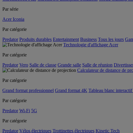
Par série
Acer Iconia
Par catégorie
Predator
Produits durables
Entertainment
Business
Tous les jours
Gam
Technologie d'affichage Acer
Par catégorie
Predator
Vero
Salle de classe
Grande salle
Salle de réunion
Divertiss
Calculateur de distance de pr
Par catégorie
Grand format professionnel
Grand format 4K
Tableau blanc interactif 
Par catégorie
Predator
Wi-Fi
5G
Par catégorie
Predator
Vélos électriques
Trottinettes électriques
Kinetic Tech