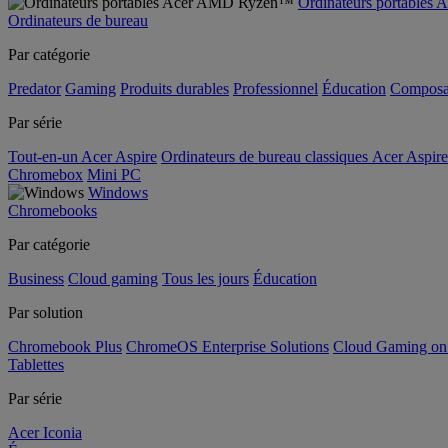
Ordinateurs portable
Ordinateurs de bureau
Par catégorie
Predator
Gaming
Produits durables
Professionnel
Éducation
Composa
Par série
Tout-en-un Acer Aspire
Ordinateurs de bureau classiques Acer Aspire
Chromebox
Mini PC
Windows
Chromebooks
Par catégorie
Business
Cloud gaming
Tous les jours
Éducation
Par solution
Chromebook Plus
ChromeOS Enterprise Solutions
Cloud Gaming o
Tablettes
Par série
Acer Iconia