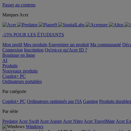
Passer au contenu
Marques Acer
-15% POUR LES ÉTUDIANTS
Mon profil
Mes produits
Enregistrer un produit
Ma communauté
Déc
Connexion
Inscription
Qu'est-ce qu'Acer ID ?
Boutique en ligne
AI
Produits
Nouveaux produits
Copilot+ PC
Ordinateurs portables
Par catégorie
Copilot+ PC
Ordinateurs optimisés par l'IA
Gaming
Produits durables
Par série
Predator
Acer Swift
Acer Aspire
Acer Nitro
Acer TravelMate
Acer Ex
Windows