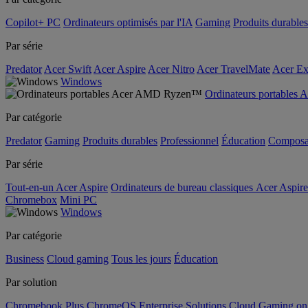
Copilot+ PC
Ordinateurs optimisés par l'IA
Gaming
Produits durables
Par série
Predator
Acer Swift
Acer Aspire
Acer Nitro
Acer TravelMate
Acer Ex
Windows
Ordinateurs portable
Par catégorie
Predator
Gaming
Produits durables
Professionnel
Éducation
Composa
Par série
Tout-en-un Acer Aspire
Ordinateurs de bureau classiques Acer Aspire
Chromebox
Mini PC
Windows
Par catégorie
Business
Cloud gaming
Tous les jours
Éducation
Par solution
Chromebook Plus
ChromeOS Enterprise Solutions
Cloud Gaming o