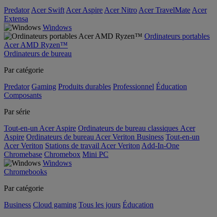
Predator
Acer Swift
Acer Aspire
Acer Nitro
Acer TravelMate
Acer
Extensa
Windows
Ordinateurs portables
Acer AMD Ryzen™
Ordinateurs de bureau
Par catégorie
Predator
Gaming
Produits durables
Professionnel
Éducation
Composants
Par série
Tout-en-un Acer Aspire
Ordinateurs de bureau classiques Acer
Aspire
Ordinateurs de bureau Acer Veriton Business
Tout-en-un
Acer Veriton
Stations de travail Acer Veriton
Add-In-One
Chromebase
Chromebox
Mini PC
Windows
Chromebooks
Par catégorie
Business
Cloud gaming
Tous les jours
Éducation