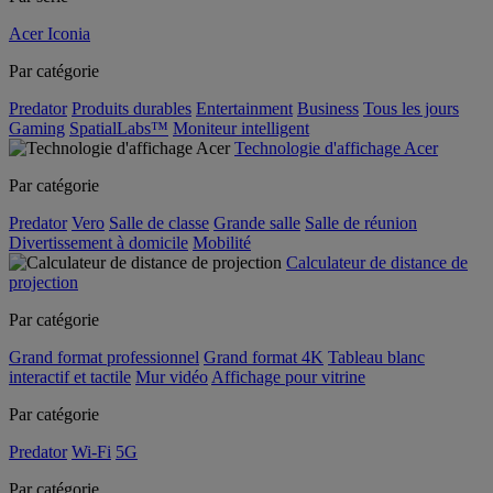
Acer Iconia
Par catégorie
Predator
Produits durables
Entertainment
Business
Tous les jours
Gaming
SpatialLabs™
Moniteur intelligent
Technologie d'affichage Acer
Par catégorie
Predator
Vero
Salle de classe
Grande salle
Salle de réunion
Divertissement à domicile
Mobilité
Calculateur de distance de
projection
Par catégorie
Grand format professionnel
Grand format 4K
Tableau blanc
interactif et tactile
Mur vidéo
Affichage pour vitrine
Par catégorie
Predator
Wi-Fi
5G
Par catégorie