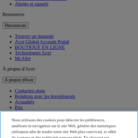
Alertes et rappels
Ressources
Ressources
Trouver un magasin
Acer Global Account Portal
BOUTIQUE EN LIGNE
Technologies Acer
McAfee
À propos d'Acer
À propos d'Acer
Contactez-nous
Relations avec les investisseurs
Actualités
Prix
Événements
Nous utilisons des cookies pour détecter les préférences,
Développement durable
améliorer la navigation sur le site Web, générer des statistiques
utilisateur afin de rendre notre site Web plus convivial, et offrir
Développement durable
du contenu et des publicités personnalisés. En cliquant sur