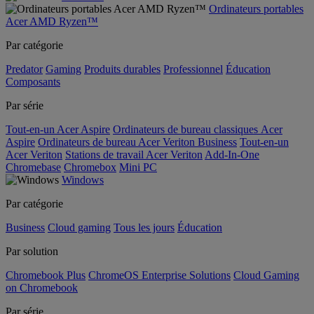
Ordinateurs portables
Acer AMD Ryzen™
Par catégorie
Predator
Gaming
Produits durables
Professionnel
Éducation
Composants
Par série
Tout-en-un Acer Aspire
Ordinateurs de bureau classiques Acer
Aspire
Ordinateurs de bureau Acer Veriton Business
Tout-en-un
Acer Veriton
Stations de travail Acer Veriton
Add-In-One
Chromebase
Chromebox
Mini PC
Windows
Par catégorie
Business
Cloud gaming
Tous les jours
Éducation
Par solution
Chromebook Plus
ChromeOS Enterprise Solutions
Cloud Gaming
on Chromebook
Par série