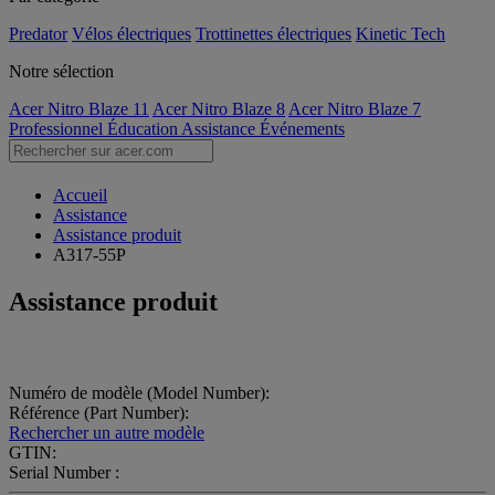
Predator
Vélos électriques
Trottinettes électriques
Kinetic Tech
Notre sélection
Acer Nitro Blaze 11
Acer Nitro Blaze 8
Acer Nitro Blaze 7
Professionnel
Éducation
Assistance
Événements
Accueil
Assistance
Assistance produit
A317-55P
Assistance produit
Numéro de modèle (Model Number):
Référence (Part Number):
Rechercher un autre modèle
GTIN:
Serial Number :