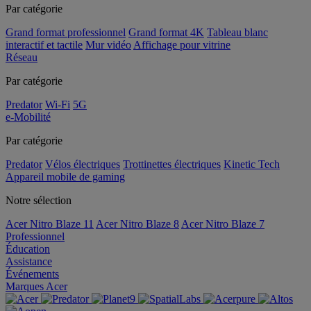
Par catégorie
Grand format professionnel
Grand format 4K
Tableau blanc
interactif et tactile
Mur vidéo
Affichage pour vitrine
Réseau
Par catégorie
Predator
Wi-Fi
5G
e-Mobilité
Par catégorie
Predator
Vélos électriques
Trottinettes électriques
Kinetic Tech
Appareil mobile de gaming
Notre sélection
Acer Nitro Blaze 11
Acer Nitro Blaze 8
Acer Nitro Blaze 7
Professionnel
Éducation
Assistance
Événements
Marques Acer