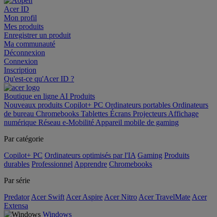
Acer ID
Mon profil
Mes produits
Enregistrer un produit
Ma communauté
Déconnexion
Connexion
Inscription
Qu'est-ce qu'Acer ID ?
Boutique en ligne
AI
Produits
Nouveaux produits
Copilot+ PC
Ordinateurs portables
Ordinateurs
de bureau
Chromebooks
Tablettes
Écrans
Projecteurs
Affichage
numérique
Réseau
e-Mobilité
Appareil mobile de gaming
Par catégorie
Copilot+ PC
Ordinateurs optimisés par l'IA
Gaming
Produits
durables
Professionnel
Apprendre
Chromebooks
Par série
Predator
Acer Swift
Acer Aspire
Acer Nitro
Acer TravelMate
Acer
Extensa
Windows