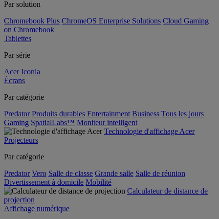
Par solution
Chromebook Plus
ChromeOS Enterprise Solutions
Cloud Gaming
on Chromebook
Tablettes
Par série
Acer Iconia
Écrans
Par catégorie
Predator
Produits durables
Entertainment
Business
Tous les jours
Gaming
SpatialLabs™
Moniteur intelligent
Technologie d'affichage Acer
Projecteurs
Par catégorie
Predator
Vero
Salle de classe
Grande salle
Salle de réunion
Divertissement à domicile
Mobilité
Calculateur de distance de
projection
Affichage numérique