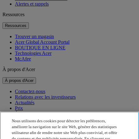
Alertes et rappels
Ressources
Ressources
Trouver un magasin
Acer Global Account Portal
BOUTIQUE EN LIGNE
Technologies Acer
McAfee
À propos d'Acer
À propos d'Acer
Contactez-nous
Relations avec les investisseurs
Actualités
Prix
Événements
Nous utilisons des cookies pour détecter les préférences,
Développement durable
améliorer la navigation sur le site Web, générer des statistiques
utilisateur afin de rendre notre site Web plus convivial, et offrir
Développement durable
du contenu et des publicités personnalisés. En cliquant sur