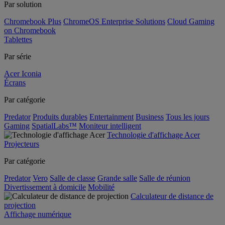
Par solution
Chromebook Plus
ChromeOS Enterprise Solutions
Cloud Gaming
on Chromebook
Tablettes
Par série
Acer Iconia
Écrans
Par catégorie
Predator
Produits durables
Entertainment
Business
Tous les jours
Gaming
SpatialLabs™
Moniteur intelligent
Technologie d'affichage Acer
Projecteurs
Par catégorie
Predator
Vero
Salle de classe
Grande salle
Salle de réunion
Divertissement à domicile
Mobilité
Calculateur de distance de
projection
Affichage numérique