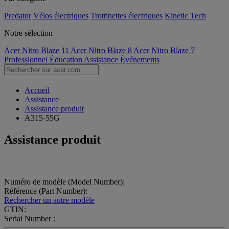
Predator
Vélos électriques
Trottinettes électriques
Kinetic Tech
Notre sélection
Acer Nitro Blaze 11
Acer Nitro Blaze 8
Acer Nitro Blaze 7
Professionnel
Éducation
Assistance
Événements
Accueil
Assistance
Assistance produit
A315-55G
Assistance produit
Numéro de modèle (Model Number):
Référence (Part Number):
Rechercher un autre modèle
GTIN:
Serial Number :