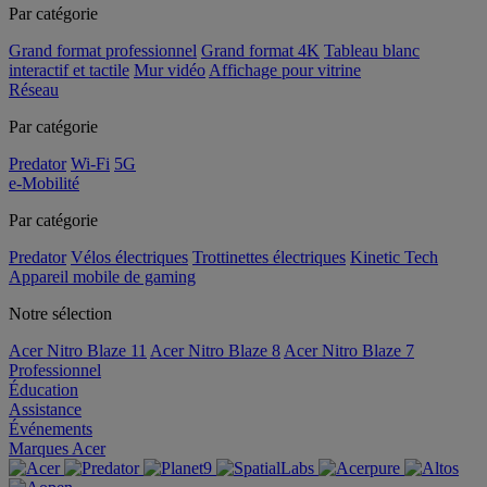
Par catégorie
Grand format professionnel
Grand format 4K
Tableau blanc
interactif et tactile
Mur vidéo
Affichage pour vitrine
Réseau
Par catégorie
Predator
Wi-Fi
5G
e-Mobilité
Par catégorie
Predator
Vélos électriques
Trottinettes électriques
Kinetic Tech
Appareil mobile de gaming
Notre sélection
Acer Nitro Blaze 11
Acer Nitro Blaze 8
Acer Nitro Blaze 7
Professionnel
Éducation
Assistance
Événements
Marques Acer