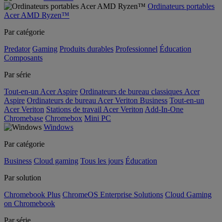
Ordinateurs portables
Acer AMD Ryzen™
Par catégorie
Predator
Gaming
Produits durables
Professionnel
Éducation
Composants
Par série
Tout-en-un Acer Aspire
Ordinateurs de bureau classiques Acer
Aspire
Ordinateurs de bureau Acer Veriton Business
Tout-en-un
Acer Veriton
Stations de travail Acer Veriton
Add-In-One
Chromebase
Chromebox
Mini PC
Windows
Par catégorie
Business
Cloud gaming
Tous les jours
Éducation
Par solution
Chromebook Plus
ChromeOS Enterprise Solutions
Cloud Gaming
on Chromebook
Par série