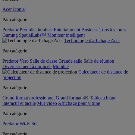
Acer Iconia
Par catégorie
Predator
Produits durables
Entertainment
Business
Tous les jours
Gaming
SpatialLabs™
Moniteur intelligent
Technologie d'affichage Acer
Par catégorie
Predator
Vero
Salle de classe
Grande salle
Salle de réunion
Divertissement à domicile
Mobilité
Calculateur de distance de
projection
Par catégorie
Grand format professionnel
Grand format 4K
Tableau blanc
interactif et tactile
Mur vidéo
Affichage pour vitrine
Par catégorie
Predator
Wi-Fi
5G
Par catégorie