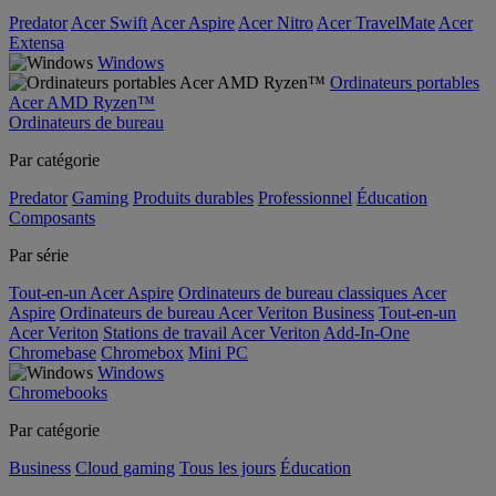
Predator
Acer Swift
Acer Aspire
Acer Nitro
Acer TravelMate
Acer
Extensa
Windows
Ordinateurs portables
Acer AMD Ryzen™
Ordinateurs de bureau
Par catégorie
Predator
Gaming
Produits durables
Professionnel
Éducation
Composants
Par série
Tout-en-un Acer Aspire
Ordinateurs de bureau classiques Acer
Aspire
Ordinateurs de bureau Acer Veriton Business
Tout-en-un
Acer Veriton
Stations de travail Acer Veriton
Add-In-One
Chromebase
Chromebox
Mini PC
Windows
Chromebooks
Par catégorie
Business
Cloud gaming
Tous les jours
Éducation