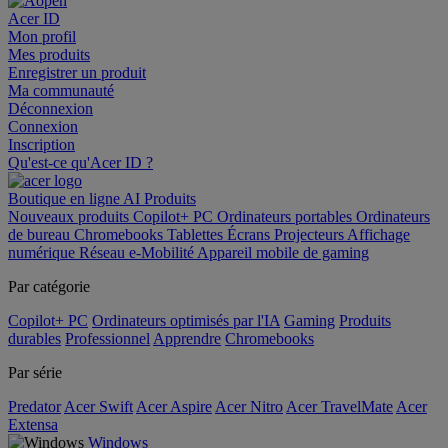
Acer ID
Mon profil
Mes produits
Enregistrer un produit
Ma communauté
Déconnexion
Connexion
Inscription
Qu'est-ce qu'Acer ID ?
Boutique en ligne
AI
Produits
Nouveaux produits
Copilot+ PC
Ordinateurs portables
Ordinateurs
de bureau
Chromebooks
Tablettes
Écrans
Projecteurs
Affichage
numérique
Réseau
e-Mobilité
Appareil mobile de gaming
Par catégorie
Copilot+ PC
Ordinateurs optimisés par l'IA
Gaming
Produits
durables
Professionnel
Apprendre
Chromebooks
Par série
Predator
Acer Swift
Acer Aspire
Acer Nitro
Acer TravelMate
Acer
Extensa
Windows