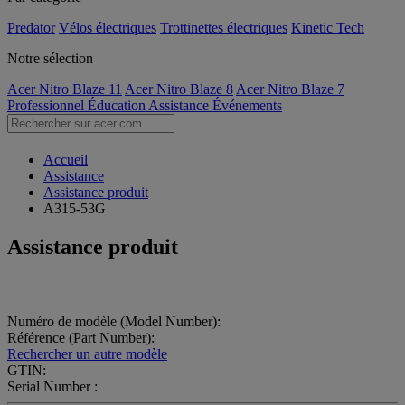
Predator
Vélos électriques
Trottinettes électriques
Kinetic Tech
Notre sélection
Acer Nitro Blaze 11
Acer Nitro Blaze 8
Acer Nitro Blaze 7
Professionnel
Éducation
Assistance
Événements
Accueil
Assistance
Assistance produit
A315-53G
Assistance produit
Numéro de modèle (Model Number):
Référence (Part Number):
Rechercher un autre modèle
GTIN:
Serial Number :