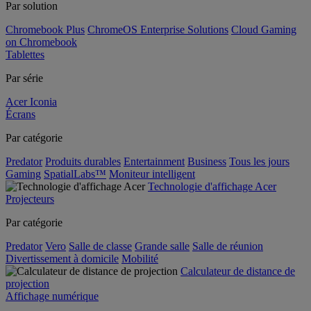
Par solution
Chromebook Plus
ChromeOS Enterprise Solutions
Cloud Gaming
on Chromebook
Tablettes
Par série
Acer Iconia
Écrans
Par catégorie
Predator
Produits durables
Entertainment
Business
Tous les jours
Gaming
SpatialLabs™
Moniteur intelligent
Technologie d'affichage Acer
Projecteurs
Par catégorie
Predator
Vero
Salle de classe
Grande salle
Salle de réunion
Divertissement à domicile
Mobilité
Calculateur de distance de
projection
Affichage numérique