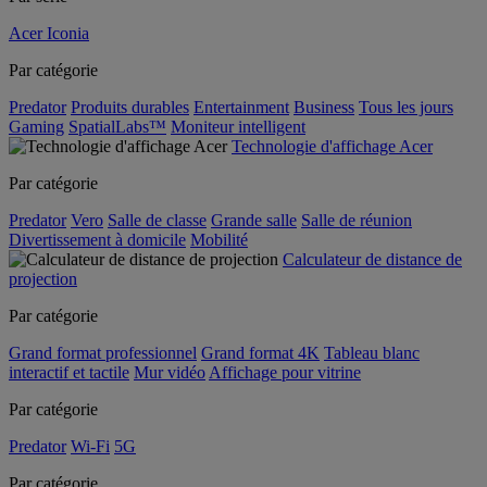
Acer Iconia
Par catégorie
Predator
Produits durables
Entertainment
Business
Tous les jours
Gaming
SpatialLabs™
Moniteur intelligent
Technologie d'affichage Acer
Par catégorie
Predator
Vero
Salle de classe
Grande salle
Salle de réunion
Divertissement à domicile
Mobilité
Calculateur de distance de
projection
Par catégorie
Grand format professionnel
Grand format 4K
Tableau blanc
interactif et tactile
Mur vidéo
Affichage pour vitrine
Par catégorie
Predator
Wi-Fi
5G
Par catégorie