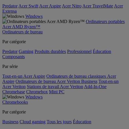
Predator
Acer Swift
Acer Aspire
Acer Nitro
Acer TravelMate
Acer
Extensa
Windows
Ordinateurs portables
Acer AMD Ryzen™
Ordinateurs de bureau
Par catégorie
Predator
Gaming
Produits durables
Professionnel
Éducation
Composants
Par série
Tout-en-un Acer Aspire
Ordinateurs de bureau classiques Acer
Aspire
Ordinateurs de bureau Acer Veriton Business
Tout-en-un
Acer Veriton
Stations de travail Acer Veriton
Add-In-One
Chromebase
Chromebox
Mini PC
Windows
Chromebooks
Par catégorie
Business
Cloud gaming
Tous les jours
Éducation