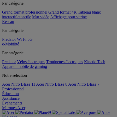
Par catégorie
Grand format professionnel
Grand format 4K
Tableau blanc
interactif et tactile
Mur vidéo
Affichage pour vitrine
Réseau
Par catégorie
Predator
Wi-Fi
5G
e-Mobilité
Par catégorie
Predator
Vélos électriques
Trottinettes électriques
Kinetic Tech
Appareil mobile de gaming
Notre sélection
Acer Nitro Blaze 11
Acer Nitro Blaze 8
Acer Nitro Blaze 7
Professionnel
Éducation
Assistance
Événements
Marques Acer