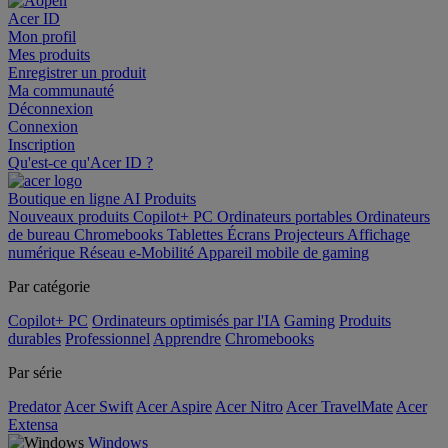
Acer ID
Mon profil
Mes produits
Enregistrer un produit
Ma communauté
Déconnexion
Connexion
Inscription
Qu'est-ce qu'Acer ID ?
Boutique en ligne
AI
Produits
Nouveaux produits
Copilot+ PC
Ordinateurs portables
Ordinateurs
de bureau
Chromebooks
Tablettes
Écrans
Projecteurs
Affichage
numérique
Réseau
e-Mobilité
Appareil mobile de gaming
Par catégorie
Copilot+ PC
Ordinateurs optimisés par l'IA
Gaming
Produits
durables
Professionnel
Apprendre
Chromebooks
Par série
Predator
Acer Swift
Acer Aspire
Acer Nitro
Acer TravelMate
Acer
Extensa
Windows