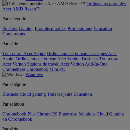
Ordinateurs portables
Acer AMD Ryzen™
Par catégorie
Predator
Gaming
Produits durables
Professionnel
Éducation
Composants
Par série
Tout-en-un Acer Aspire
Ordinateurs de bureau classiques Acer
Aspire
Ordinateurs de bureau Acer Veriton Business
Tout-en-un
Acer Veriton
Stations de travail Acer Veriton
Add-In-One
Chromebase
Chromebox
Mini PC
Windows
Par catégorie
Business
Cloud gaming
Tous les jours
Éducation
Par solution
Chromebook Plus
ChromeOS Enterprise Solutions
Cloud Gaming
on Chromebook
Par série