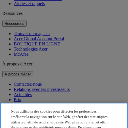
Alertes et rappels
Ressources
Ressources
Trouver un magasin
Acer Global Account Portal
BOUTIQUE EN LIGNE
Technologies Acer
McAfee
À propos d'Acer
À propos d'Acer
Contactez-nous
Relations avec les investisseurs
Actualités
Prix
Événements
Nous utilisons des cookies pour détecter les préférences,
Développement durable
améliorer la navigation sur le site Web, générer des statistiques
utilisateur afin de rendre notre site Web plus convivial, et offrir
Développement durable
du contenu et des publicités personnalisés. En cliquant sur