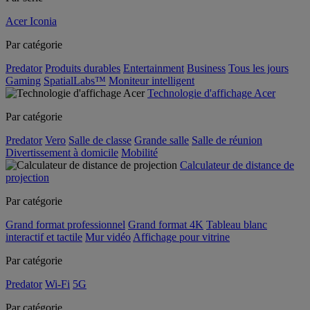
Acer Iconia
Par catégorie
Predator
Produits durables
Entertainment
Business
Tous les jours
Gaming
SpatialLabs™
Moniteur intelligent
Technologie d'affichage Acer
Par catégorie
Predator
Vero
Salle de classe
Grande salle
Salle de réunion
Divertissement à domicile
Mobilité
Calculateur de distance de
projection
Par catégorie
Grand format professionnel
Grand format 4K
Tableau blanc
interactif et tactile
Mur vidéo
Affichage pour vitrine
Par catégorie
Predator
Wi-Fi
5G
Par catégorie