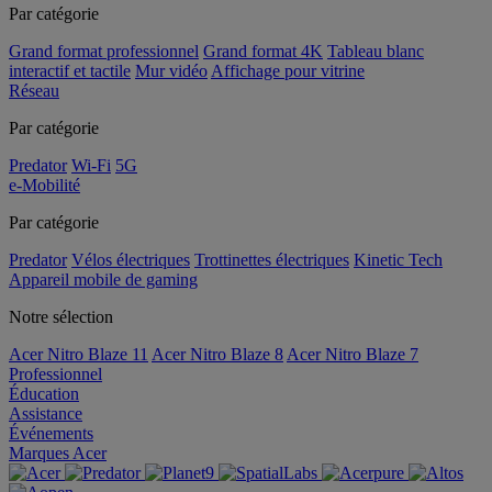
Par catégorie
Grand format professionnel
Grand format 4K
Tableau blanc
interactif et tactile
Mur vidéo
Affichage pour vitrine
Réseau
Par catégorie
Predator
Wi-Fi
5G
e-Mobilité
Par catégorie
Predator
Vélos électriques
Trottinettes électriques
Kinetic Tech
Appareil mobile de gaming
Notre sélection
Acer Nitro Blaze 11
Acer Nitro Blaze 8
Acer Nitro Blaze 7
Professionnel
Éducation
Assistance
Événements
Marques Acer