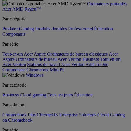
Ordinateurs portables
Acer AMD Ryzen™
Par catégorie
Predator
Gaming
Produits durables
Professionnel
Éducation
Composants
Par série
Tout-en-un Acer Aspire
Ordinateurs de bureau classiques Acer
Aspire
Ordinateurs de bureau Acer Veriton Business
Tout-en-un
Acer Veriton
Stations de travail Acer Veriton
Add-In-One
Chromebase
Chromebox
Mini PC
Windows
Par catégorie
Business
Cloud gaming
Tous les jours
Éducation
Par solution
Chromebook Plus
ChromeOS Enterprise Solutions
Cloud Gaming
on Chromebook
Par série