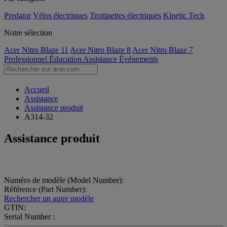
Predator
Vélos électriques
Trottinettes électriques
Kinetic Tech
Notre sélection
Acer Nitro Blaze 11
Acer Nitro Blaze 8
Acer Nitro Blaze 7
Professionnel
Éducation
Assistance
Événements
Accueil
Assistance
Assistance produit
A314-32
Assistance produit
Numéro de modèle (Model Number):
Référence (Part Number):
Rechercher un autre modèle
GTIN:
Serial Number :