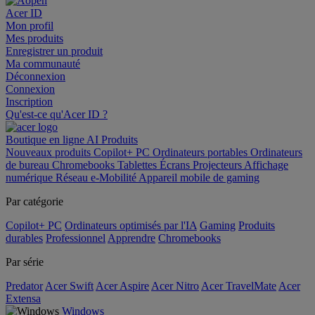
Acer ID
Mon profil
Mes produits
Enregistrer un produit
Ma communauté
Déconnexion
Connexion
Inscription
Qu'est-ce qu'Acer ID ?
Boutique en ligne
AI
Produits
Nouveaux produits
Copilot+ PC
Ordinateurs portables
Ordinateurs
de bureau
Chromebooks
Tablettes
Écrans
Projecteurs
Affichage
numérique
Réseau
e-Mobilité
Appareil mobile de gaming
Par catégorie
Copilot+ PC
Ordinateurs optimisés par l'IA
Gaming
Produits
durables
Professionnel
Apprendre
Chromebooks
Par série
Predator
Acer Swift
Acer Aspire
Acer Nitro
Acer TravelMate
Acer
Extensa
Windows