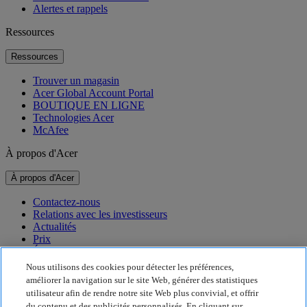
Alertes et rappels
Ressources
Ressources
Trouver un magasin
Acer Global Account Portal
BOUTIQUE EN LIGNE
Technologies Acer
McAfee
À propos d'Acer
À propos d'Acer
Contactez-nous
Relations avec les investisseurs
Actualités
Prix
Événements
Nous utilisons des cookies pour détecter les préférences,
Développement durable
améliorer la navigation sur le site Web, générer des statistiques
utilisateur afin de rendre notre site Web plus convivial, et offrir
Développement durable
du contenu et des publicités personnalisés. En cliquant sur