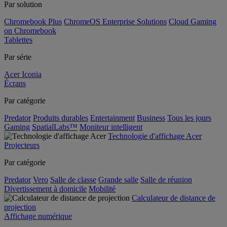
Par solution
Chromebook Plus
ChromeOS Enterprise Solutions
Cloud Gaming
on Chromebook
Tablettes
Par série
Acer Iconia
Écrans
Par catégorie
Predator
Produits durables
Entertainment
Business
Tous les jours
Gaming
SpatialLabs™
Moniteur intelligent
Technologie d'affichage Acer
Projecteurs
Par catégorie
Predator
Vero
Salle de classe
Grande salle
Salle de réunion
Divertissement à domicile
Mobilité
Calculateur de distance de
projection
Affichage numérique