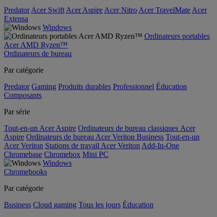
Predator
Acer Swift
Acer Aspire
Acer Nitro
Acer TravelMate
Acer
Extensa
Windows
Ordinateurs portables
Acer AMD Ryzen™
Ordinateurs de bureau
Par catégorie
Predator
Gaming
Produits durables
Professionnel
Éducation
Composants
Par série
Tout-en-un Acer Aspire
Ordinateurs de bureau classiques Acer
Aspire
Ordinateurs de bureau Acer Veriton Business
Tout-en-un
Acer Veriton
Stations de travail Acer Veriton
Add-In-One
Chromebase
Chromebox
Mini PC
Windows
Chromebooks
Par catégorie
Business
Cloud gaming
Tous les jours
Éducation