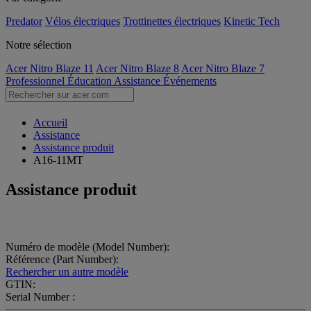
Predator
Vélos électriques
Trottinettes électriques
Kinetic Tech
Notre sélection
Acer Nitro Blaze 11
Acer Nitro Blaze 8
Acer Nitro Blaze 7
Professionnel
Éducation
Assistance
Événements
Accueil
Assistance
Assistance produit
A16-11MT
Assistance produit
Numéro de modèle (Model Number):
Référence (Part Number):
Rechercher un autre modèle
GTIN:
Serial Number :