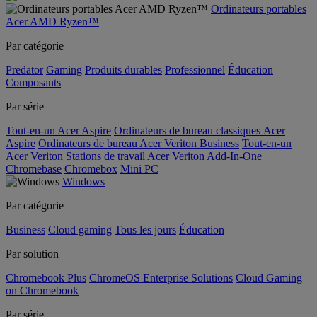
Ordinateurs portables
Acer AMD Ryzen™
Par catégorie
Predator
Gaming
Produits durables
Professionnel
Éducation
Composants
Par série
Tout-en-un Acer Aspire
Ordinateurs de bureau classiques Acer
Aspire
Ordinateurs de bureau Acer Veriton Business
Tout-en-un
Acer Veriton
Stations de travail Acer Veriton
Add-In-One
Chromebase
Chromebox
Mini PC
Windows
Par catégorie
Business
Cloud gaming
Tous les jours
Éducation
Par solution
Chromebook Plus
ChromeOS Enterprise Solutions
Cloud Gaming
on Chromebook
Par série