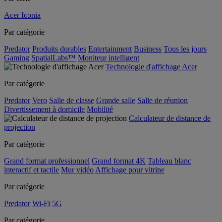
Acer Iconia
Par catégorie
Predator
Produits durables
Entertainment
Business
Tous les jours
Gaming
SpatialLabs™
Moniteur intelligent
Technologie d'affichage Acer
Par catégorie
Predator
Vero
Salle de classe
Grande salle
Salle de réunion
Divertissement à domicile
Mobilité
Calculateur de distance de
projection
Par catégorie
Grand format professionnel
Grand format 4K
Tableau blanc
interactif et tactile
Mur vidéo
Affichage pour vitrine
Par catégorie
Predator
Wi-Fi
5G
Par catégorie