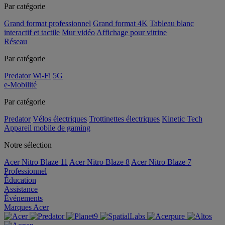
Par catégorie
Grand format professionnel
Grand format 4K
Tableau blanc
interactif et tactile
Mur vidéo
Affichage pour vitrine
Réseau
Par catégorie
Predator
Wi-Fi
5G
e-Mobilité
Par catégorie
Predator
Vélos électriques
Trottinettes électriques
Kinetic Tech
Appareil mobile de gaming
Notre sélection
Acer Nitro Blaze 11
Acer Nitro Blaze 8
Acer Nitro Blaze 7
Professionnel
Éducation
Assistance
Événements
Marques Acer