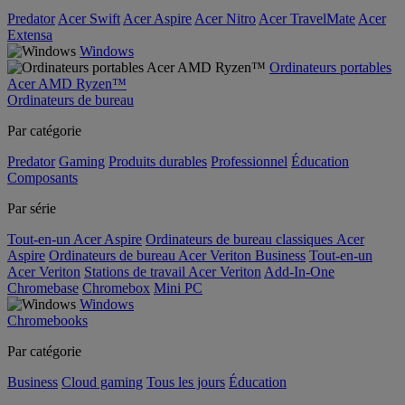
Predator
Acer Swift
Acer Aspire
Acer Nitro
Acer TravelMate
Acer
Extensa
Windows
Ordinateurs portables
Acer AMD Ryzen™
Ordinateurs de bureau
Par catégorie
Predator
Gaming
Produits durables
Professionnel
Éducation
Composants
Par série
Tout-en-un Acer Aspire
Ordinateurs de bureau classiques Acer
Aspire
Ordinateurs de bureau Acer Veriton Business
Tout-en-un
Acer Veriton
Stations de travail Acer Veriton
Add-In-One
Chromebase
Chromebox
Mini PC
Windows
Chromebooks
Par catégorie
Business
Cloud gaming
Tous les jours
Éducation