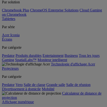
Par solution
Chromebook Plus
ChromeOS Enterprise Solutions
Cloud Gaming
on Chromebook
Tablettes
Par série
Acer Iconia
Écrans
Par catégorie
Predator
Produits durables
Entertainment
Business
Tous les jours
Gaming
SpatialLabs™
Moniteur intelligent
Technologie d'affichage Acer
Projecteurs
Par catégorie
Predator
Vero
Salle de classe
Grande salle
Salle de réunion
Divertissement à domicile
Mobilité
Calculateur de distance de
projection
Affichage numérique