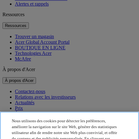
Alertes et rappels
Ressources
Ressources
Trouver un magasin
Acer Global Account Portal
BOUTIQUE EN LIGNE
Technologies Acer
McAfee
À propos d'Acer
À propos d'Acer
Contactez-nous
Relations avec les investisseurs
Actualités
Prix
Événements
Nous utilisons des cookies pour détecter les préférences,
Développement durable
améliorer la navigation sur le site Web, générer des statistiques
utilisateur afin de rendre notre site Web plus convivial, et offrir
Développement durable
du contenu et des publicités personnalisés. En cliquant sur