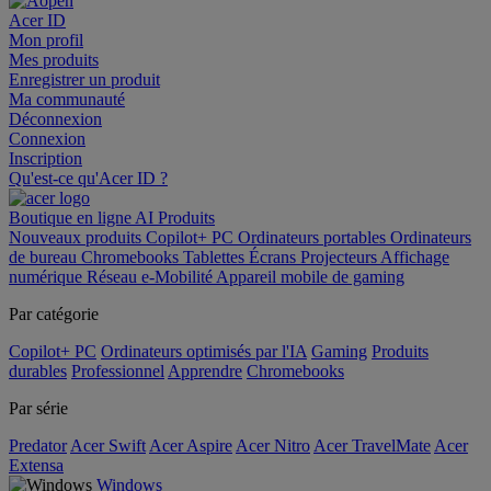
Acer ID
Mon profil
Mes produits
Enregistrer un produit
Ma communauté
Déconnexion
Connexion
Inscription
Qu'est-ce qu'Acer ID ?
Boutique en ligne
AI
Produits
Nouveaux produits
Copilot+ PC
Ordinateurs portables
Ordinateurs
de bureau
Chromebooks
Tablettes
Écrans
Projecteurs
Affichage
numérique
Réseau
e-Mobilité
Appareil mobile de gaming
Par catégorie
Copilot+ PC
Ordinateurs optimisés par l'IA
Gaming
Produits
durables
Professionnel
Apprendre
Chromebooks
Par série
Predator
Acer Swift
Acer Aspire
Acer Nitro
Acer TravelMate
Acer
Extensa
Windows