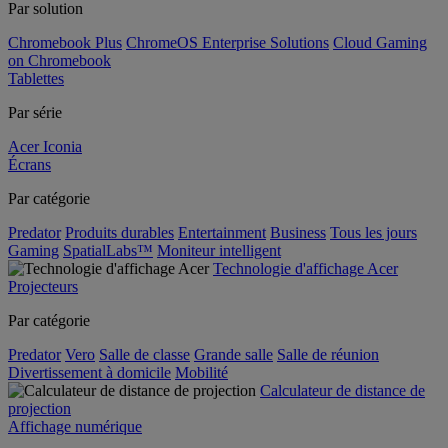
Par solution
Chromebook Plus
ChromeOS Enterprise Solutions
Cloud Gaming
on Chromebook
Tablettes
Par série
Acer Iconia
Écrans
Par catégorie
Predator
Produits durables
Entertainment
Business
Tous les jours
Gaming
SpatialLabs™
Moniteur intelligent
Technologie d'affichage Acer
Projecteurs
Par catégorie
Predator
Vero
Salle de classe
Grande salle
Salle de réunion
Divertissement à domicile
Mobilité
Calculateur de distance de
projection
Affichage numérique