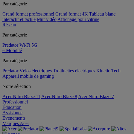
Par catégorie
Grand format professionnel
Grand format 4K
Tableau blanc
interactif et tactile
Mur vidéo
Affichage pour vitrine
Réseau
Par catégorie
Predator
Wi-Fi
5G
e-Mobilité
Par catégorie
Predator
Vélos électriques
Trottinettes électriques
Kinetic Tech
Appareil mobile de gaming
Notre sélection
Acer Nitro Blaze 11
Acer Nitro Blaze 8
Acer Nitro Blaze 7
Professionnel
Éducation
Assistance
Événements
Marques Acer