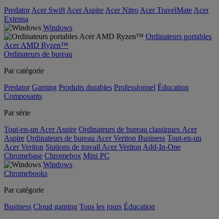
Predator
Acer Swift
Acer Aspire
Acer Nitro
Acer TravelMate
Acer
Extensa
Windows
Ordinateurs portables
Acer AMD Ryzen™
Ordinateurs de bureau
Par catégorie
Predator
Gaming
Produits durables
Professionnel
Éducation
Composants
Par série
Tout-en-un Acer Aspire
Ordinateurs de bureau classiques Acer
Aspire
Ordinateurs de bureau Acer Veriton Business
Tout-en-un
Acer Veriton
Stations de travail Acer Veriton
Add-In-One
Chromebase
Chromebox
Mini PC
Windows
Chromebooks
Par catégorie
Business
Cloud gaming
Tous les jours
Éducation