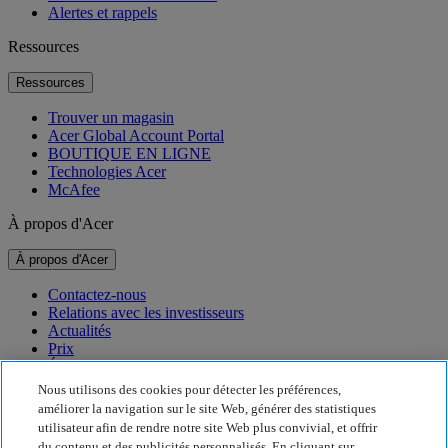
Alertes et rappels
Ressources
Ressources
Trouver un magasin
Acer Global Account Portal
BOUTIQUE EN LIGNE
Technologies Acer
McAfee
À propos d'Acer
À propos d'Acer
Contactez-nous
Relations avec les investisseurs
Actualités
Prix
Événements
Nous utilisons des cookies pour détecter les préférences,
Développement durable
améliorer la navigation sur le site Web, générer des statistiques
utilisateur afin de rendre notre site Web plus convivial, et offrir
Développement durable
du contenu et des publicités personnalisés. En cliquant sur