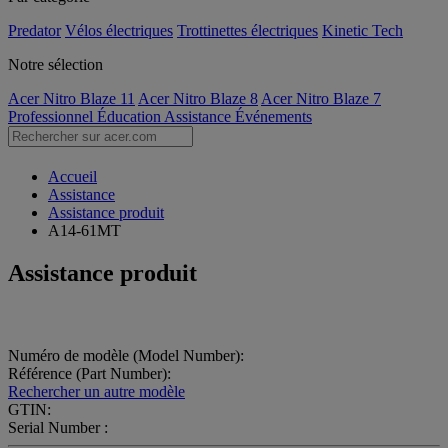
Predator
Vélos électriques
Trottinettes électriques
Kinetic Tech
Notre sélection
Acer Nitro Blaze 11
Acer Nitro Blaze 8
Acer Nitro Blaze 7
Professionnel
Éducation
Assistance
Événements
Accueil
Assistance
Assistance produit
A14-61MT
Assistance produit
Numéro de modèle (Model Number):
Référence (Part Number):
Rechercher un autre modèle
GTIN:
Serial Number :