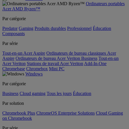
Ordinateurs portables
Acer AMD Ryzen™
Par catégorie
Predator
Gaming
Produits durables
Professionnel
Éducation
Composants
Par série
Tout-en-un Acer Aspire
Ordinateurs de bureau classiques Acer
Aspire
Ordinateurs de bureau Acer Veriton Business
Tout-en-un
Acer Veriton
Stations de travail Acer Veriton
Add-In-One
Chromebase
Chromebox
Mini PC
Windows
Par catégorie
Business
Cloud gaming
Tous les jours
Éducation
Par solution
Chromebook Plus
ChromeOS Enterprise Solutions
Cloud Gaming
on Chromebook
Par série