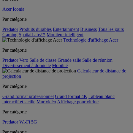
Acer Iconia
Par catégorie
Predator
Produits durables
Entertainment
Business
Tous les jours
Gaming
SpatialLabs™
Moniteur intelligent
Technologie d'affichage Acer
Par catégorie
Predator
Vero
Salle de classe
Grande salle
Salle de réunion
Divertissement à domicile
Mobilité
Calculateur de distance de
projection
Par catégorie
Grand format professionnel
Grand format 4K
Tableau blanc
interactif et tactile
Mur vidéo
Affichage pour vitrine
Par catégorie
Predator
Wi-Fi
5G
Par catégorie