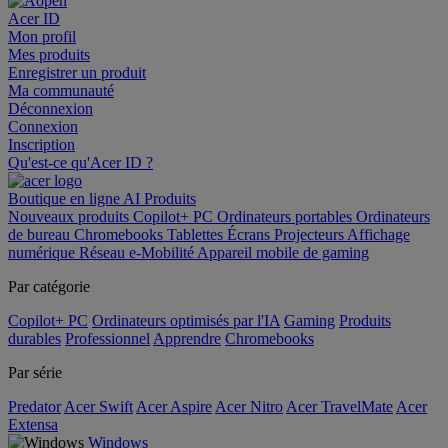
Acer ID
Mon profil
Mes produits
Enregistrer un produit
Ma communauté
Déconnexion
Connexion
Inscription
Qu'est-ce qu'Acer ID ?
Boutique en ligne
AI
Produits
Nouveaux produits
Copilot+ PC
Ordinateurs portables
Ordinateurs
de bureau
Chromebooks
Tablettes
Écrans
Projecteurs
Affichage
numérique
Réseau
e-Mobilité
Appareil mobile de gaming
Par catégorie
Copilot+ PC
Ordinateurs optimisés par l'IA
Gaming
Produits
durables
Professionnel
Apprendre
Chromebooks
Par série
Predator
Acer Swift
Acer Aspire
Acer Nitro
Acer TravelMate
Acer
Extensa
Windows