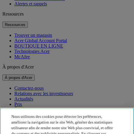
Alertes et rappels
Ressources
Ressources
Trouver un magasin
Acer Global Account Portal
BOUTIQUE EN LIGNE
Technologies Acer
McAfee
À propos d'Acer
À propos d'Acer
Contactez-nous
Relations avec les investisseurs
Actualités
Prix
Événements
Nous utilisons des cookies pour détecter les préférences,
Développement durable
améliorer la navigation sur le site Web, générer des statistiques
utilisateur afin de rendre notre site Web plus convivial, et offrir
Développement durable
du contenu et des publicités personnalisés. En cliquant sur