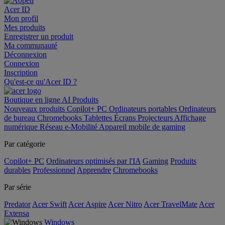
Acer ID
Mon profil
Mes produits
Enregistrer un produit
Ma communauté
Déconnexion
Connexion
Inscription
Qu'est-ce qu'Acer ID ?
Boutique en ligne
AI
Produits
Nouveaux produits
Copilot+ PC
Ordinateurs portables
Ordinateurs
de bureau
Chromebooks
Tablettes
Écrans
Projecteurs
Affichage
numérique
Réseau
e-Mobilité
Appareil mobile de gaming
Par catégorie
Copilot+ PC
Ordinateurs optimisés par l'IA
Gaming
Produits
durables
Professionnel
Apprendre
Chromebooks
Par série
Predator
Acer Swift
Acer Aspire
Acer Nitro
Acer TravelMate
Acer
Extensa
Windows