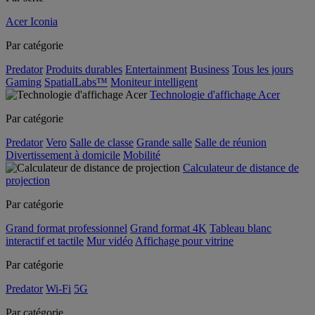
Acer Iconia
Par catégorie
Predator
Produits durables
Entertainment
Business
Tous les jours
Gaming
SpatialLabs™
Moniteur intelligent
Technologie d'affichage Acer
Par catégorie
Predator
Vero
Salle de classe
Grande salle
Salle de réunion
Divertissement à domicile
Mobilité
Calculateur de distance de
projection
Par catégorie
Grand format professionnel
Grand format 4K
Tableau blanc
interactif et tactile
Mur vidéo
Affichage pour vitrine
Par catégorie
Predator
Wi-Fi
5G
Par catégorie