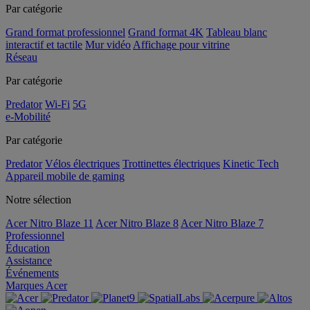
Par catégorie
Grand format professionnel
Grand format 4K
Tableau blanc
interactif et tactile
Mur vidéo
Affichage pour vitrine
Réseau
Par catégorie
Predator
Wi-Fi
5G
e-Mobilité
Par catégorie
Predator
Vélos électriques
Trottinettes électriques
Kinetic Tech
Appareil mobile de gaming
Notre sélection
Acer Nitro Blaze 11
Acer Nitro Blaze 8
Acer Nitro Blaze 7
Professionnel
Éducation
Assistance
Événements
Marques Acer