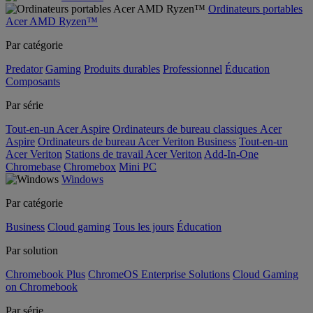
Ordinateurs portables
Acer AMD Ryzen™
Par catégorie
Predator
Gaming
Produits durables
Professionnel
Éducation
Composants
Par série
Tout-en-un Acer Aspire
Ordinateurs de bureau classiques Acer
Aspire
Ordinateurs de bureau Acer Veriton Business
Tout-en-un
Acer Veriton
Stations de travail Acer Veriton
Add-In-One
Chromebase
Chromebox
Mini PC
Windows
Par catégorie
Business
Cloud gaming
Tous les jours
Éducation
Par solution
Chromebook Plus
ChromeOS Enterprise Solutions
Cloud Gaming
on Chromebook
Par série