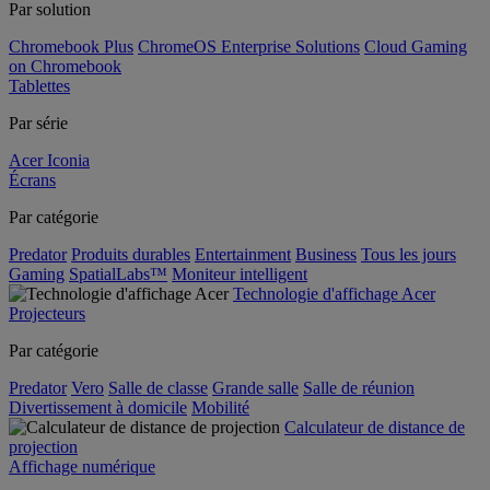
Par solution
Chromebook Plus
ChromeOS Enterprise Solutions
Cloud Gaming
on Chromebook
Tablettes
Par série
Acer Iconia
Écrans
Par catégorie
Predator
Produits durables
Entertainment
Business
Tous les jours
Gaming
SpatialLabs™
Moniteur intelligent
Technologie d'affichage Acer
Projecteurs
Par catégorie
Predator
Vero
Salle de classe
Grande salle
Salle de réunion
Divertissement à domicile
Mobilité
Calculateur de distance de
projection
Affichage numérique