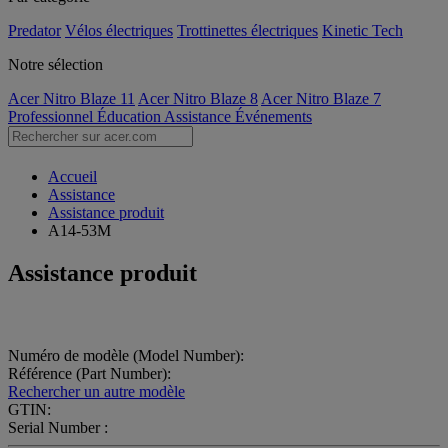
Predator
Vélos électriques
Trottinettes électriques
Kinetic Tech
Notre sélection
Acer Nitro Blaze 11
Acer Nitro Blaze 8
Acer Nitro Blaze 7
Professionnel
Éducation
Assistance
Événements
Accueil
Assistance
Assistance produit
A14-53M
Assistance produit
Numéro de modèle (Model Number):
Référence (Part Number):
Rechercher un autre modèle
GTIN:
Serial Number :