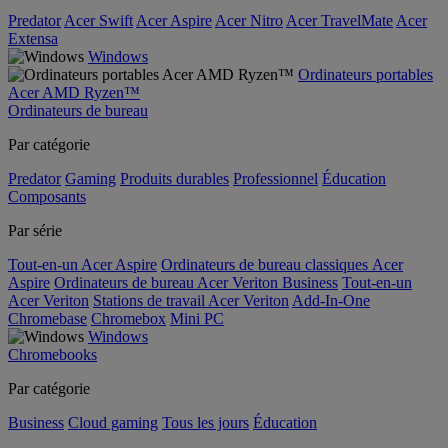
Predator
Acer Swift
Acer Aspire
Acer Nitro
Acer TravelMate
Acer
Extensa
Windows
Ordinateurs portables
Acer AMD Ryzen™
Ordinateurs de bureau
Par catégorie
Predator
Gaming
Produits durables
Professionnel
Éducation
Composants
Par série
Tout-en-un Acer Aspire
Ordinateurs de bureau classiques Acer
Aspire
Ordinateurs de bureau Acer Veriton Business
Tout-en-un
Acer Veriton
Stations de travail Acer Veriton
Add-In-One
Chromebase
Chromebox
Mini PC
Windows
Chromebooks
Par catégorie
Business
Cloud gaming
Tous les jours
Éducation