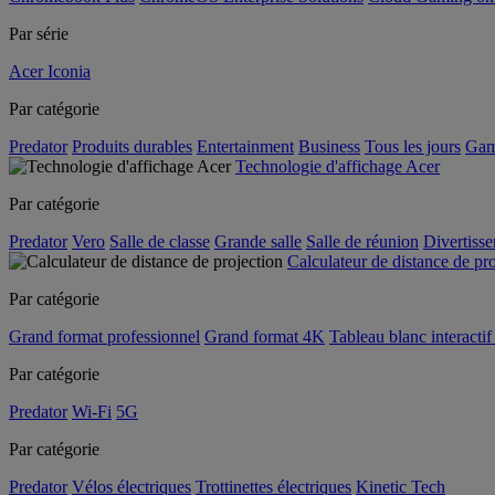
Par série
Acer Iconia
Par catégorie
Predator
Produits durables
Entertainment
Business
Tous les jours
Gam
Technologie d'affichage Acer
Par catégorie
Predator
Vero
Salle de classe
Grande salle
Salle de réunion
Divertiss
Calculateur de distance de pr
Par catégorie
Grand format professionnel
Grand format 4K
Tableau blanc interactif 
Par catégorie
Predator
Wi-Fi
5G
Par catégorie
Predator
Vélos électriques
Trottinettes électriques
Kinetic Tech