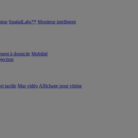
ing
SpatialLabs™
Moniteur intelligent
ement à domicile
Mobilité
ojection
et tactile
Mur vidéo
Affichage pour vitrine