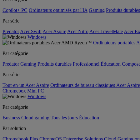
Copilot+ PC
Ordinateurs optimisés par l'IA
Gaming
Produits durables
Par série
Predator
Acer Swift
Acer Aspire
Acer Nitro
Acer TravelMate
Acer Ex
Windows
Ordinateurs portable
Par catégorie
Predator
Gaming
Produits durables
Professionnel
Éducation
Composa
Par série
Tout-en-un Acer Aspire
Ordinateurs de bureau classiques Acer Aspire
Chromebox
Mini PC
Windows
Par catégorie
Business
Cloud gaming
Tous les jours
Éducation
Par solution
Chromebook Plus
ChromeOS Enterprise Solutions
Cloud Gaming o