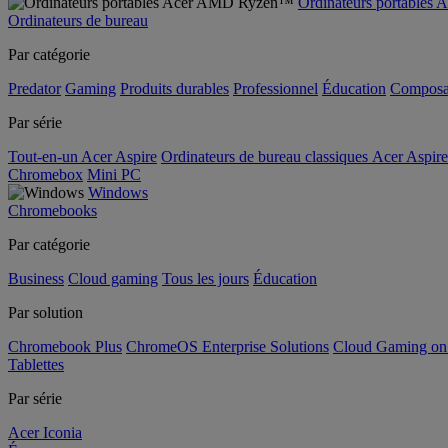
Ordinateurs portable
Ordinateurs de bureau
Par catégorie
Predator
Gaming
Produits durables
Professionnel
Éducation
Composa
Par série
Tout-en-un Acer Aspire
Ordinateurs de bureau classiques Acer Aspire
Chromebox
Mini PC
Windows
Chromebooks
Par catégorie
Business
Cloud gaming
Tous les jours
Éducation
Par solution
Chromebook Plus
ChromeOS Enterprise Solutions
Cloud Gaming o
Tablettes
Par série
Acer Iconia