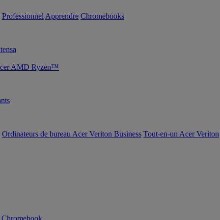
Professionnel
Apprendre
Chromebooks
tensa
s Acer AMD Ryzen™
nts
Ordinateurs de bureau Acer Veriton Business
Tout-en-un Acer Veriton
n Chromebook