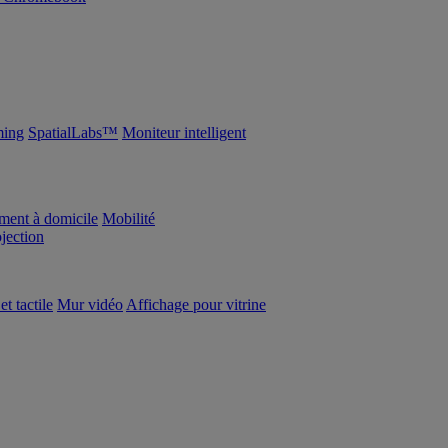
ing
SpatialLabs™
Moniteur intelligent
ement à domicile
Mobilité
ojection
et tactile
Mur vidéo
Affichage pour vitrine