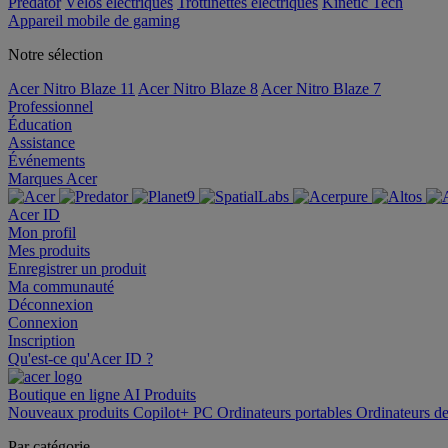
Predator
Vélos électriques
Trottinettes électriques
Kinetic Tech
Appareil mobile de gaming
Notre sélection
Acer Nitro Blaze 11
Acer Nitro Blaze 8
Acer Nitro Blaze 7
Professionnel
Éducation
Assistance
Événements
Marques Acer
Acer ID
Mon profil
Mes produits
Enregistrer un produit
Ma communauté
Déconnexion
Connexion
Inscription
Qu'est-ce qu'Acer ID ?
Boutique en ligne
AI
Produits
Nouveaux produits
Copilot+ PC
Ordinateurs portables
Ordinateurs d
Par catégorie