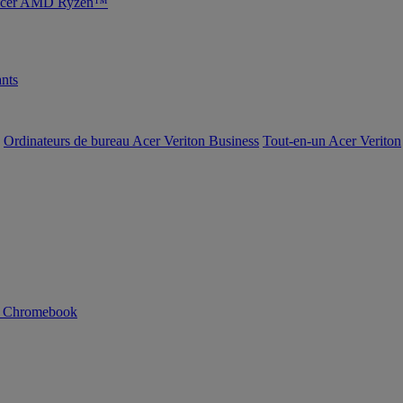
s Acer AMD Ryzen™
nts
Ordinateurs de bureau Acer Veriton Business
Tout-en-un Acer Veriton
n Chromebook