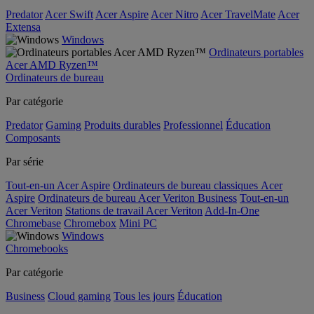
Predator
Acer Swift
Acer Aspire
Acer Nitro
Acer TravelMate
Acer
Extensa
Windows
Ordinateurs portables
Acer AMD Ryzen™
Ordinateurs de bureau
Par catégorie
Predator
Gaming
Produits durables
Professionnel
Éducation
Composants
Par série
Tout-en-un Acer Aspire
Ordinateurs de bureau classiques Acer
Aspire
Ordinateurs de bureau Acer Veriton Business
Tout-en-un
Acer Veriton
Stations de travail Acer Veriton
Add-In-One
Chromebase
Chromebox
Mini PC
Windows
Chromebooks
Par catégorie
Business
Cloud gaming
Tous les jours
Éducation