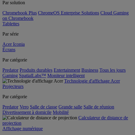
Par solution
Chromebook Plus
ChromeOS Enterprise Solutions
Cloud Gaming
on Chromebook
Tablettes
Par série
Acer Iconia
Écrans
Par catégorie
Predator
Produits durables
Entertainment
Business
Tous les jours
Gaming
SpatialLabs™
Moniteur intelligent
Technologie d'affichage Acer
Projecteurs
Par catégorie
Predator
Vero
Salle de classe
Grande salle
Salle de réunion
Divertissement à domicile
Mobilité
Calculateur de distance de
projection
Affichage numérique