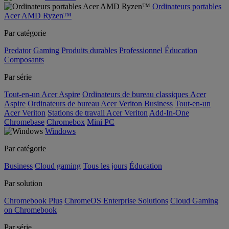
Ordinateurs portables
Acer AMD Ryzen™
Par catégorie
Predator
Gaming
Produits durables
Professionnel
Éducation
Composants
Par série
Tout-en-un Acer Aspire
Ordinateurs de bureau classiques Acer
Aspire
Ordinateurs de bureau Acer Veriton Business
Tout-en-un
Acer Veriton
Stations de travail Acer Veriton
Add-In-One
Chromebase
Chromebox
Mini PC
Windows
Par catégorie
Business
Cloud gaming
Tous les jours
Éducation
Par solution
Chromebook Plus
ChromeOS Enterprise Solutions
Cloud Gaming
on Chromebook
Par série