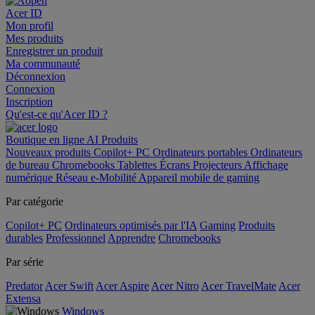
Acer ID
Mon profil
Mes produits
Enregistrer un produit
Ma communauté
Déconnexion
Connexion
Inscription
Qu'est-ce qu'Acer ID ?
Boutique en ligne
AI
Produits
Nouveaux produits
Copilot+ PC
Ordinateurs portables
Ordinateurs
de bureau
Chromebooks
Tablettes
Écrans
Projecteurs
Affichage
numérique
Réseau
e-Mobilité
Appareil mobile de gaming
Par catégorie
Copilot+ PC
Ordinateurs optimisés par l'IA
Gaming
Produits
durables
Professionnel
Apprendre
Chromebooks
Par série
Predator
Acer Swift
Acer Aspire
Acer Nitro
Acer TravelMate
Acer
Extensa
Windows