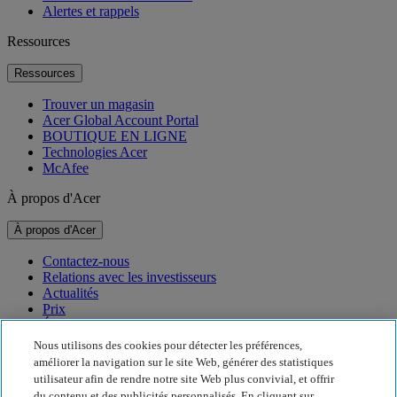
Alertes et rappels
Ressources
Ressources
Trouver un magasin
Acer Global Account Portal
BOUTIQUE EN LIGNE
Technologies Acer
McAfee
À propos d'Acer
À propos d'Acer
Contactez-nous
Relations avec les investisseurs
Actualités
Prix
Événements
Nous utilisons des cookies pour détecter les préférences,
Développement durable
améliorer la navigation sur le site Web, générer des statistiques
utilisateur afin de rendre notre site Web plus convivial, et offrir
Développement durable
du contenu et des publicités personnalisés. En cliquant sur