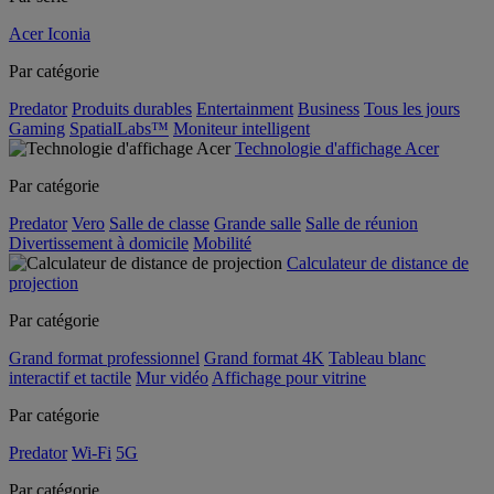
Acer Iconia
Par catégorie
Predator
Produits durables
Entertainment
Business
Tous les jours
Gaming
SpatialLabs™
Moniteur intelligent
Technologie d'affichage Acer
Par catégorie
Predator
Vero
Salle de classe
Grande salle
Salle de réunion
Divertissement à domicile
Mobilité
Calculateur de distance de
projection
Par catégorie
Grand format professionnel
Grand format 4K
Tableau blanc
interactif et tactile
Mur vidéo
Affichage pour vitrine
Par catégorie
Predator
Wi-Fi
5G
Par catégorie