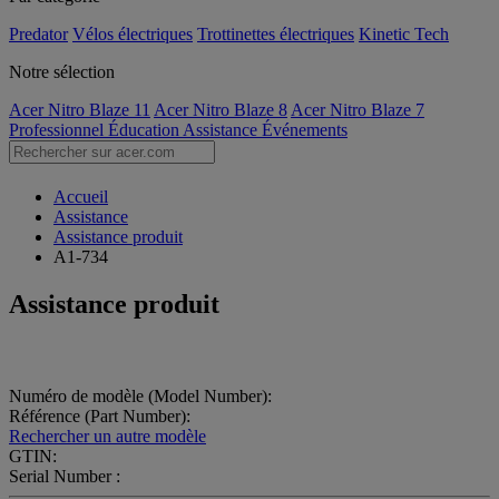
Predator
Vélos électriques
Trottinettes électriques
Kinetic Tech
Notre sélection
Acer Nitro Blaze 11
Acer Nitro Blaze 8
Acer Nitro Blaze 7
Professionnel
Éducation
Assistance
Événements
Accueil
Assistance
Assistance produit
A1-734
Assistance produit
Numéro de modèle (Model Number):
Référence (Part Number):
Rechercher un autre modèle
GTIN:
Serial Number :