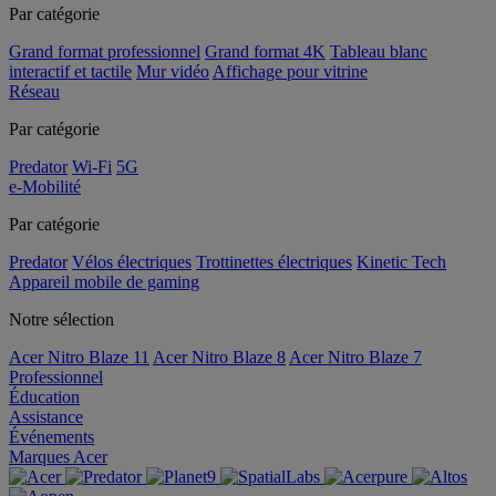
Par catégorie
Grand format professionnel
Grand format 4K
Tableau blanc
interactif et tactile
Mur vidéo
Affichage pour vitrine
Réseau
Par catégorie
Predator
Wi-Fi
5G
e-Mobilité
Par catégorie
Predator
Vélos électriques
Trottinettes électriques
Kinetic Tech
Appareil mobile de gaming
Notre sélection
Acer Nitro Blaze 11
Acer Nitro Blaze 8
Acer Nitro Blaze 7
Professionnel
Éducation
Assistance
Événements
Marques Acer