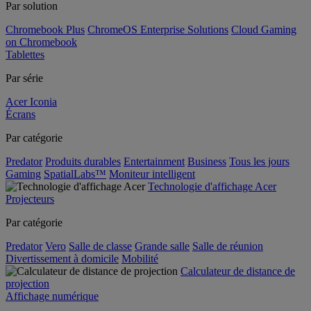
Par solution
Chromebook Plus
ChromeOS Enterprise Solutions
Cloud Gaming
on Chromebook
Tablettes
Par série
Acer Iconia
Écrans
Par catégorie
Predator
Produits durables
Entertainment
Business
Tous les jours
Gaming
SpatialLabs™
Moniteur intelligent
Technologie d'affichage Acer
Projecteurs
Par catégorie
Predator
Vero
Salle de classe
Grande salle
Salle de réunion
Divertissement à domicile
Mobilité
Calculateur de distance de
projection
Affichage numérique