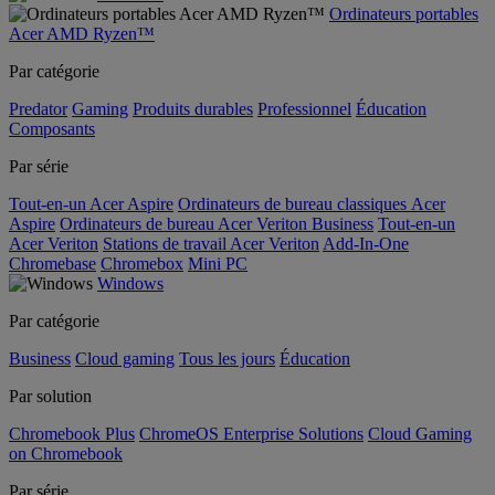
Ordinateurs portables
Acer AMD Ryzen™
Par catégorie
Predator
Gaming
Produits durables
Professionnel
Éducation
Composants
Par série
Tout-en-un Acer Aspire
Ordinateurs de bureau classiques Acer
Aspire
Ordinateurs de bureau Acer Veriton Business
Tout-en-un
Acer Veriton
Stations de travail Acer Veriton
Add-In-One
Chromebase
Chromebox
Mini PC
Windows
Par catégorie
Business
Cloud gaming
Tous les jours
Éducation
Par solution
Chromebook Plus
ChromeOS Enterprise Solutions
Cloud Gaming
on Chromebook
Par série