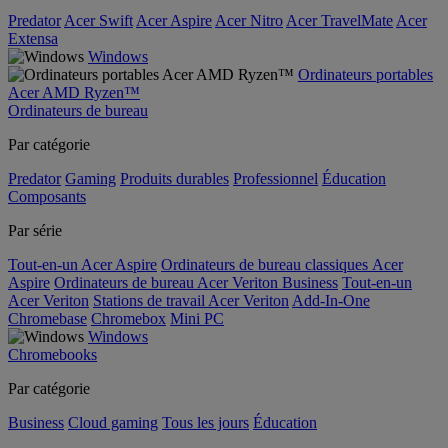
Predator
Acer Swift
Acer Aspire
Acer Nitro
Acer TravelMate
Acer
Extensa
Windows
Ordinateurs portables
Acer AMD Ryzen™
Ordinateurs de bureau
Par catégorie
Predator
Gaming
Produits durables
Professionnel
Éducation
Composants
Par série
Tout-en-un Acer Aspire
Ordinateurs de bureau classiques Acer
Aspire
Ordinateurs de bureau Acer Veriton Business
Tout-en-un
Acer Veriton
Stations de travail Acer Veriton
Add-In-One
Chromebase
Chromebox
Mini PC
Windows
Chromebooks
Par catégorie
Business
Cloud gaming
Tous les jours
Éducation