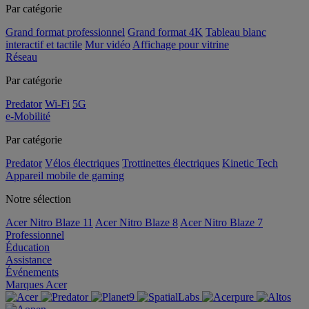
Par catégorie
Grand format professionnel
Grand format 4K
Tableau blanc
interactif et tactile
Mur vidéo
Affichage pour vitrine
Réseau
Par catégorie
Predator
Wi-Fi
5G
e-Mobilité
Par catégorie
Predator
Vélos électriques
Trottinettes électriques
Kinetic Tech
Appareil mobile de gaming
Notre sélection
Acer Nitro Blaze 11
Acer Nitro Blaze 8
Acer Nitro Blaze 7
Professionnel
Éducation
Assistance
Événements
Marques Acer