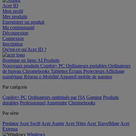
Acer ID
Mon profil
Mes produits
Enregistrer un produit
Ma communauté
Déconnexion
Connexion
Inscription
Qu'est-ce qu'Acer ID ?
Boutique en ligne
AI
Produits
Nouveaux produits
Copilot+ PC
Ordinateurs portables
Ordinateurs
de bureau
Chromebooks
Tablettes
Écrans
Projecteurs
Affichage
numérique
Réseau
e-Mobilité
Appareil mobile de gaming
Par catégorie
Copilot+ PC
Ordinateurs optimisés par l'IA
Gaming
Produits
durables
Professionnel
Apprendre
Chromebooks
Par série
Predator
Acer Swift
Acer Aspire
Acer Nitro
Acer TravelMate
Acer
Extensa
Windows