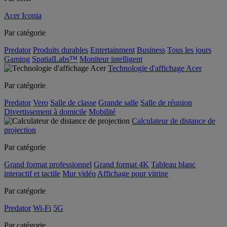
Acer Iconia
Par catégorie
Predator
Produits durables
Entertainment
Business
Tous les jours
Gaming
SpatialLabs™
Moniteur intelligent
Technologie d'affichage Acer
Par catégorie
Predator
Vero
Salle de classe
Grande salle
Salle de réunion
Divertissement à domicile
Mobilité
Calculateur de distance de
projection
Par catégorie
Grand format professionnel
Grand format 4K
Tableau blanc
interactif et tactile
Mur vidéo
Affichage pour vitrine
Par catégorie
Predator
Wi-Fi
5G
Par catégorie