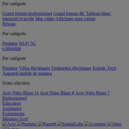
Par catégorie
Grand format professionnel
Grand format 4K
Tableau blanc
interactif et tactile
Mur vidéo
Affichage pour vitrine
Réseau
Par catégorie
Predator
Wi-Fi
5G
e-Mobilité
Par catégorie
Predator
Vélos électriques
Trottinettes électriques
Kinetic Tech
Appareil mobile de gaming
Notre sélection
Acer Nitro Blaze 11
Acer Nitro Blaze 8
Acer Nitro Blaze 7
Professionnel
Éducation
Assistance
Événements
Marques Acer