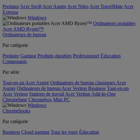
Predator
Acer Swift
Acer Aspire
Acer Nitro
Acer TravelMate
Acer
Extensa
Windows
Ordinateurs portables
Acer AMD Ryzen™
Ordinateurs de bureau
Par catégorie
Predator
Gaming
Produits durables
Professionnel
Éducation
Composants
Par série
Tout-en-un Acer Aspire
Ordinateurs de bureau classiques Acer
Aspire
Ordinateurs de bureau Acer Veriton Business
Tout-en-un
Acer Veriton
Stations de travail Acer Veriton
Add-In-One
Chromebase
Chromebox
Mini PC
Windows
Chromebooks
Par catégorie
Business
Cloud gaming
Tous les jours
Éducation