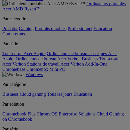
Ordinateurs portables
Acer AMD Ryzen™
Par catégorie
Predator
Gaming
Produits durables
Professionnel
Éducation
Composants
Par série
Tout-en-un Acer Aspire
Ordinateurs de bureau classiques Acer
Aspire
Ordinateurs de bureau Acer Veriton Business
Tout-en-un
Acer Veriton
Stations de travail Acer Veriton
Add-In-One
Chromebase
Chromebox
Mini PC
Windows
Par catégorie
Business
Cloud gaming
Tous les jours
Éducation
Par solution
Chromebook Plus
ChromeOS Enterprise Solutions
Cloud Gaming
on Chromebook
Par série