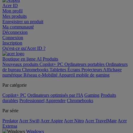
Acer ID
Mon profil
Mes produits
Enregistrer un produit
Ma communauté
Déconnexion
Connexion
Inscription
Qu'est-ce qu'Acer ID ?
Boutique en ligne
AI
Produits
Nouveaux produits
Copilot+ PC
Ordinateurs portables
Ordinateurs
de bureau
Chromebooks
Tablettes
Écrans
Projecteurs
Affichage
numérique
Réseau
e-Mobilité
Appareil mobile de gaming
Par catégorie
Copilot+ PC
Ordinateurs optimisés par l'IA
Gaming
Produits
durables
Professionnel
Apprendre
Chromebooks
Par série
Predator
Acer Swift
Acer Aspire
Acer Nitro
Acer TravelMate
Acer
Extensa
Windows