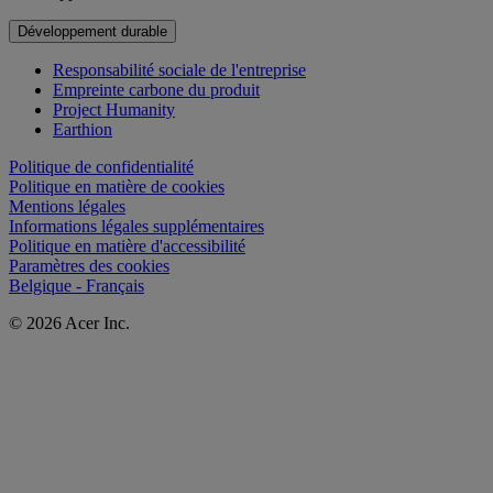
Développement durable
Responsabilité sociale de l'entreprise
Empreinte carbone du produit
Project Humanity
Earthion
Politique de confidentialité
Politique en matière de cookies
Mentions légales
Informations légales supplémentaires
Politique en matière d'accessibilité
Paramètres des cookies
Belgique - Français
© 2026 Acer Inc.