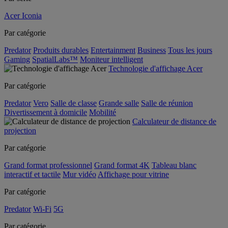
Acer Iconia
Par catégorie
Predator
Produits durables
Entertainment
Business
Tous les jours
Gaming
SpatialLabs™
Moniteur intelligent
Technologie d'affichage Acer
Par catégorie
Predator
Vero
Salle de classe
Grande salle
Salle de réunion
Divertissement à domicile
Mobilité
Calculateur de distance de
projection
Par catégorie
Grand format professionnel
Grand format 4K
Tableau blanc
interactif et tactile
Mur vidéo
Affichage pour vitrine
Par catégorie
Predator
Wi-Fi
5G
Par catégorie