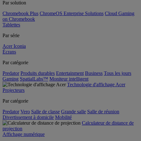
Par solution
Chromebook Plus
ChromeOS Enterprise Solutions
Cloud Gaming
on Chromebook
Tablettes
Par série
Acer Iconia
Écrans
Par catégorie
Predator
Produits durables
Entertainment
Business
Tous les jours
Gaming
SpatialLabs™
Moniteur intelligent
Technologie d'affichage Acer
Projecteurs
Par catégorie
Predator
Vero
Salle de classe
Grande salle
Salle de réunion
Divertissement à domicile
Mobilité
Calculateur de distance de
projection
Affichage numérique